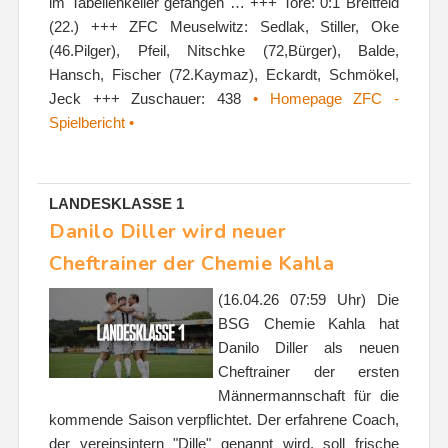
im Tabellenkeller gefangen … +++ Tore: 0:1 Breitfeld
(22.) +++ ZFC Meuselwitz: Sedlak, Stiller, Oke
(46.Pilger), Pfeil, Nitschke (72,Bürger), Balde,
Hansch, Fischer (72.Kaymaz), Eckardt, Schmökel,
Jeck +++ Zuschauer: 438
• Homepage ZFC -
Spielbericht •
LANDESKLASSE 1
Danilo Diller wird neuer
Cheftrainer der Chemie Kahla
(16.04.26 07:59 Uhr) Die
BSG Chemie Kahla hat
Danilo Diller als neuen
Cheftrainer der ersten
Männermannschaft für die
kommende Saison verpflichtet. Der erfahrene Coach,
der vereinsintern "Dille" genannt wird, soll frische