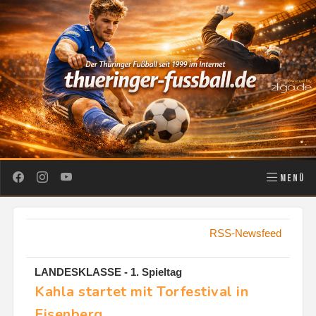
MENÜ
RSS-Newsfeed
LANDESKLASSE - 1. Spieltag
Kahla startet mit Torfestival in
Eisenberg