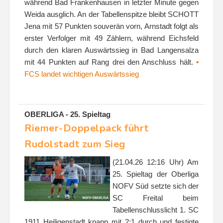
während Bad Frankenhausen in letzter Minute gegen
Weida ausglich. An der Tabellenspitze bleibt SCHOTT
Jena mit 57 Punkten souverän vorn, Arnstadt folgt als
erster Verfolger mit 49 Zählern, während Eichsfeld
durch den klaren Auswärtssieg in Bad Langensalza
mit 44 Punkten auf Rang drei den Anschluss hält.
•
FCS landet wichtigen Auswärtssieg
OBERLIGA - 25. Spieltag
Riemer-Doppelpack führt
Rudolstadt zum Sieg
(21.04.26 12:16 Uhr) Am
25. Spieltag der Oberliga
NOFV Süd setzte sich der
SC Freital beim
Tabellenschlusslicht 1. SC
1911 Heiligenstadt knapp mit 2:1 durch und festigte