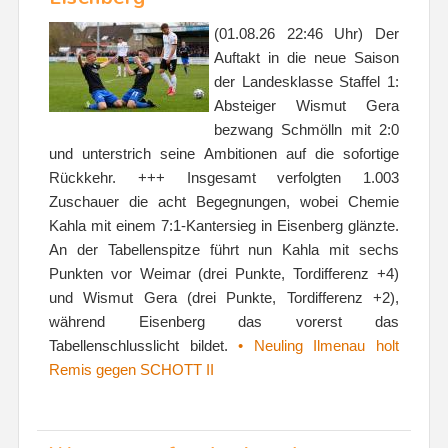
(01.08.26 22:46 Uhr) Der
Auftakt in die neue Saison
der Landesklasse Staffel 1:
Absteiger Wismut Gera
bezwang Schmölln mit 2:0
und unterstrich seine Ambitionen auf die sofortige
Rückkehr. +++ Insgesamt verfolgten 1.003
Zuschauer die acht Begegnungen, wobei Chemie
Kahla mit einem 7:1-Kantersieg in Eisenberg glänzte.
An der Tabellenspitze führt nun Kahla mit sechs
Punkten vor Weimar (drei Punkte, Tordifferenz +4)
und Wismut Gera (drei Punkte, Tordifferenz +2),
während Eisenberg das vorerst das
Tabellenschlusslicht bildet.
• Neuling Ilmenau holt
Remis gegen SCHOTT II