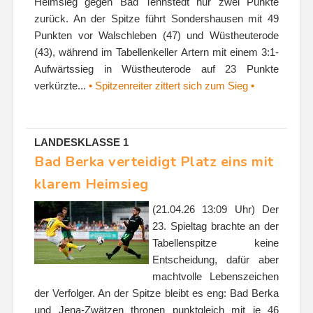
Heimsieg gegen Bad Tennstedt nur zwei Punkte
zurück. An der Spitze führt Sondershausen mit 49
Punkten vor Walschleben (47) und Wüstheuterode
(43), während im Tabellenkeller Artern mit einem 3:1-
Aufwärtssieg in Wüstheuterode auf 23 Punkte
verkürzte...
• Spitzenreiter zittert sich zum Sieg •
LANDESKLASSE 1
Bad Berka verteidigt Platz eins mit
klarem Heimsieg
(21.04.26 13:09 Uhr) Der
23. Spieltag brachte an der
Tabellenspitze keine
Entscheidung, dafür aber
machtvolle Lebenszeichen
der Verfolger. An der Spitze bleibt es eng: Bad Berka
und Jena-Zwätzen thronen punktgleich mit je 46