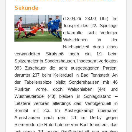
Sekunde
(12.04.26 23:00 Uhr) Im
Topspiel des 22. Spieltags
erkämpfte sich Verfolger
Walschleben in der
Nachspielzeit durch einen
verwandelten Strafstoß noch ein 1:1 beim
Spitzenreiter in Sondershausen. Insgesamt verfolgten
993 Zuschauer die acht ausgetragenen Partien,
darunter 237 beim Kellerduell in Bad Tennstedt. An
der Tabellenspitze bleibt Sondershausen mit 46
Punkten vorne, doch Walschleben (44) und
Wüstheuterode (43) bleiben in Schlagdistanz –
Letztere verloren allerdings das Verfolgerduell in
Borntal mit 2:3. Im Abstiegskampf übernahm
Arenshausen nach dem 1:1 im Derby gegen
Siemerode die Rote Laterne von Bad Tennstedt, das
mit einem 2:1 gegen Großrudestedt drei wichtige