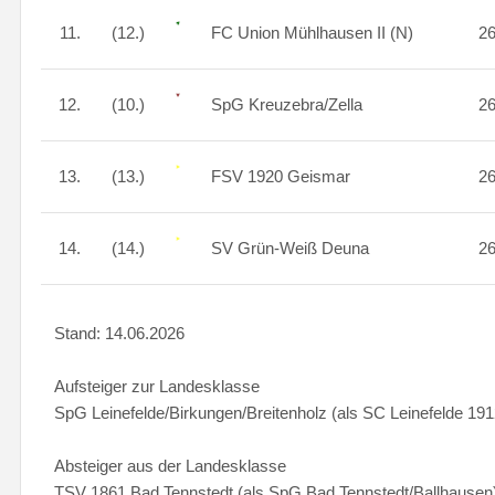
11.
(12.)
FC Union Mühlhausen II (N)
2
12.
(10.)
SpG Kreuzebra/Zella
2
13.
(13.)
FSV 1920 Geismar
2
14.
(14.)
SV Grün-Weiß Deuna
2
Stand: 14.06.2026
Aufsteiger zur Landesklasse
SpG Leinefelde/Birkungen/Breitenholz (als SC Leinefelde 191
Absteiger aus der Landesklasse
TSV 1861 Bad Tennstedt (als SpG Bad Tennstedt/Ballhausen