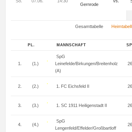
So.
07.06.
14:30
vs.
S
Gernrode
Gesamttabelle
Heimtabell
PL.
MANNSCHAFT
SP
SpG
1.
(1.)
Leinefelde/Birkungen/Breitenholz
2
(A)
2.
(2.)
1. FC Eichsfeld II
2
3.
(3.)
1. SC 1911 Heiligenstadt II
2
SpG
4.
(4.)
2
Lengenfeld/Effelder/Großbartloff