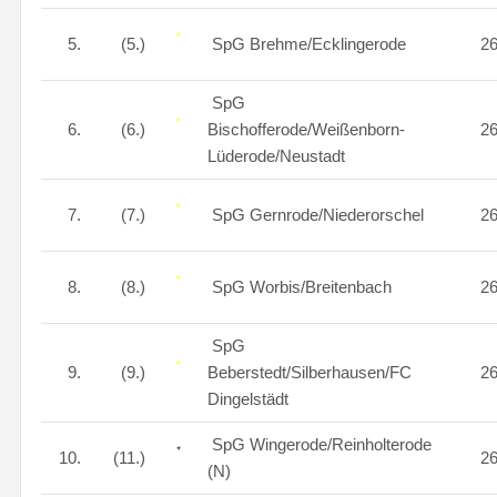
5.
(5.)
SpG Brehme/Ecklingerode
2
SpG
6.
(6.)
Bischofferode/Weißenborn-
2
Lüderode/Neustadt
7.
(7.)
SpG Gernrode/Niederorschel
2
8.
(8.)
SpG Worbis/Breitenbach
2
SpG
9.
(9.)
Beberstedt/Silberhausen/FC
2
Dingelstädt
SpG Wingerode/Reinholterode
10.
(11.)
2
(N)