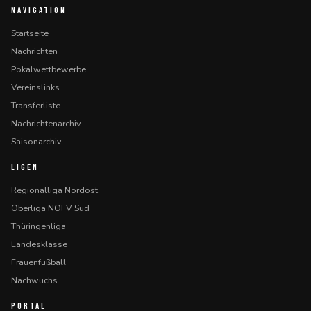
NAVIGATION
Startseite
Nachrichten
Pokalwettbewerbe
Vereinslinks
Transferliste
Nachrichtenarchiv
Saisonarchiv
LIGEN
Regionalliga Nordost
Oberliga NOFV Süd
Thüringenliga
Landesklasse
Frauenfußball
Nachwuchs
PORTAL