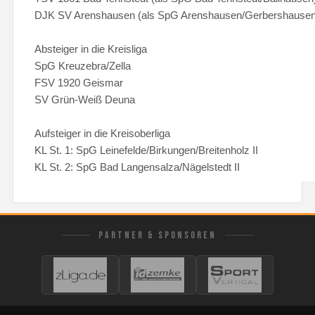
DJK SV Arenshausen (als SpG Arenshausen/Gerbershausen
Absteiger in die Kreisliga
SpG Kreuzebra/Zella
FSV 1920 Geismar
SV Grün-Weiß Deuna
Aufsteiger in die Kreisoberliga
KL St. 1: SpG Leinefelde/Birkungen/Breitenholz II
KL St. 2: SpG Bad Langensalza/Nägelstedt II
PARTNER & SPONSOREN