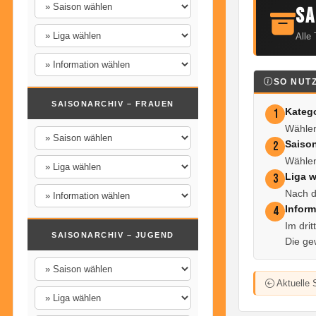
Sa
Alle 
SO NUTZ
SAISONARCHIV – FRAUEN
Kateg
1
Wählen
Saiso
2
Wählen
Liga 
3
Nach d
Inform
4
Im dri
SAISONARCHIV – JUGEND
Die ge
Aktuelle 