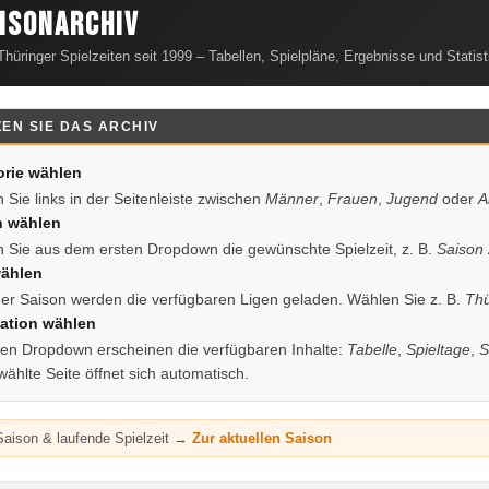
isonarchiv
Thüringer Spielzeiten seit 1999 – Tabellen, Spielpläne, Ergebnisse und Statist
EN SIE DAS ARCHIV
orie wählen
 Sie links in der Seitenleiste zwischen
Männer
,
Frauen
,
Jugend
oder
A
n wählen
 Sie aus dem ersten Dropdown die gewünschte Spielzeit, z. B.
Saison
wählen
er Saison werden die verfügbaren Ligen geladen. Wählen Sie z. B.
Thü
ation wählen
tten Dropdown erscheinen die verfügbaren Inhalte:
Tabelle
,
Spieltage
,
S
wählte Seite öffnet sich automatisch.
Saison & laufende Spielzeit →
Zur aktuellen Saison