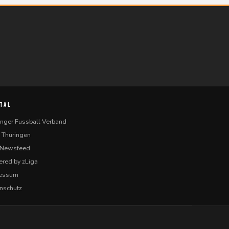
TAL
inger Fussball Verband
 Thüringen
-Newsfeed
red by zLiga
ressum
nschutz