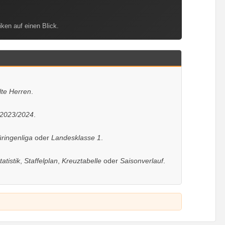
iken auf einen Blick.
lte Herren
.
 2023/2024
.
ringenliga
oder
Landesklasse 1
.
tatistik
,
Staffelplan
,
Kreuztabelle
oder
Saisonverlauf
.