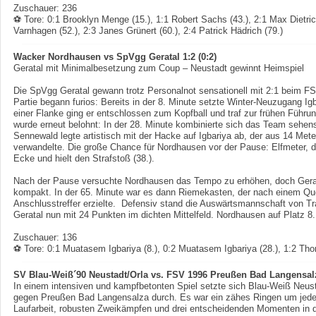
Zuschauer: 236
⚽ Tore:
0:1 Brooklyn Menge (15.), 1:1 Robert Sachs (43.), 2:1 Max Dietric
Varnhagen (52.), 2:3 Janes Grünert (60.), 2:4 Patrick Hädrich (79.)
Wacker Nordhausen vs SpVgg Geratal 1:2 (0:2)
Geratal mit Minimalbesetzung zum Coup – Neustadt gewinnt Heimspiel
Die SpVgg Geratal gewann trotz Personalnot sensationell mit 2:1 beim 
Partie begann furios: Bereits in der 8. Minute setzte Winter-Neuzugang Ig
einer Flanke ging er entschlossen zum Kopfball und traf zur frühen Führun
wurde erneut belohnt: In der 28. Minute kombinierte sich das Team sehens
Sennewald legte artistisch mit der Hacke auf Igbariya ab, der aus 14 Met
verwandelte. Die große Chance für Nordhausen vor der Pause: Elfmeter, 
Ecke und hielt den Strafstoß (38.).
Nach der Pause versuchte Nordhausen das Tempo zu erhöhen, doch Geratal 
kompakt. In der 65. Minute war es dann Riemekasten, der nach einem Q
Anschlusstreffer erzielte. Defensiv stand die Auswärtsmannschaft von Tr
Geratal nun mit 24 Punkten im dichten Mittelfeld. Nordhausen auf Platz 8
Zuschauer: 136
⚽ Tore:
0:1 Muatasem Igbariya (8.), 0:2 Muatasem Igbariya (28.), 1:2 Th
SV Blau-Weiß´90 Neustadt/Orla vs. FSV 1996 Preußen Bad Langensalza
In einem intensiven und kampfbetonten Spiel setzte sich Blau-Weiß Neus
gegen Preußen Bad Langensalza durch. Es war ein zähes Ringen um jeden 
Laufarbeit, robusten Zweikämpfen und drei entscheidenden Momenten in d