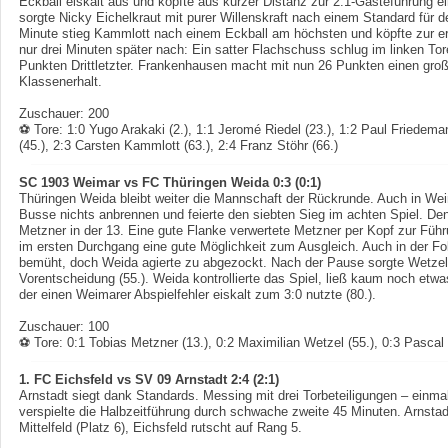
Eckball eiskalt aus und köpfte aus kurzer Distanz zur 2:1-Gästeführung e
sorgte Nicky Eichelkraut mit purer Willenskraft nach einem Standard für de
Minute stieg Kammlott nach einem Eckball am höchsten und köpfte zur er
nur drei Minuten später nach: Ein satter Flachschuss schlug im linken Tore
Punkten Drittletzter. Frankenhausen macht mit nun 26 Punkten einen groß
Klassenerhalt.
Zuschauer: 200
⚽ Tore:
1:0 Yugo Arakaki (2.), 1:1 Jeromé Riedel (23.), 1:2 Paul Friedeman
(45.), 2:3 Carsten Kammlott (63.), 2:4 Franz Stöhr (66.)
SC 1903 Weimar vs FC Thüringen Weida 0:3 (0:1)
Thüringen Weida bleibt weiter die Mannschaft der Rückrunde. Auch in Weim
Busse nichts anbrennen und feierte den siebten Sieg im achten Spiel. Den
Metzner in der 13. Eine gute Flanke verwertete Metzner per Kopf zur Fü
im ersten Durchgang eine gute Möglichkeit zum Ausgleich. Auch in der Fo
bemüht, doch Weida agierte zu abgezockt. Nach der Pause sorgte Wetzel 
Vorentscheidung (55.). Weida kontrollierte das Spiel, ließ kaum noch etw
der einen Weimarer Abspielfehler eiskalt zum 3:0 nutzte (80.).
Zuschauer: 100
⚽ Tore:
0:1 Tobias Metzner (13.), 0:2 Maximilian Wetzel (55.), 0:3 Pascal
1. FC Eichsfeld vs SV 09 Arnstadt 2:4 (2:1)
Arnstadt siegt dank Standards. Messing mit drei Torbeteiligungen – einma
verspielte die Halbzeitführung durch schwache zweite 45 Minuten. Arnstadt
Mittelfeld (Platz 6), Eichsfeld rutscht auf Rang 5.