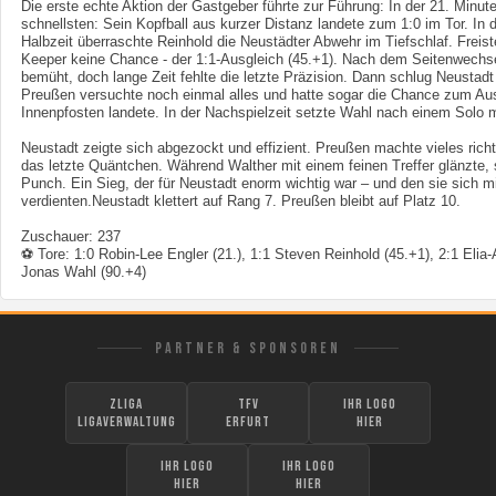
Die erste echte Aktion der Gastgeber führte zur Führung: In der 21. Minut
schnellsten: Sein Kopfball aus kurzer Distanz landete zum 1:0 im Tor. In d
Halbzeit überraschte Reinhold die Neustädter Abwehr im Tiefschlaf. Freis
Keeper keine Chance - der 1:1-Ausgleich (45.+1). Nach dem Seitenwechs
bemüht, doch lange Zeit fehlte die letzte Präzision. Dann schlug Neustadt
Preußen versuchte noch einmal alles und hatte sogar die Chance zum Ausg
Innenpfosten landete. In der Nachspielzeit setzte Wahl nach einem Solo
Neustadt zeigte sich abgezockt und effizient. Preußen machte vieles richt
das letzte Quäntchen. Während Walther mit einem feinen Treffer glänzte, 
Punch. Ein Sieg, der für Neustadt enorm wichtig war – und den sie sich m
verdienten.Neustadt klettert auf Rang 7. Preußen bleibt auf Platz 10.
Zuschauer: 237
⚽ Tore:
1:0 Robin-Lee Engler (21.), 1:1 Steven Reinhold (45.+1), 2:1 Elia
Jonas Wahl (90.+4)
PARTNER & SPONSOREN
zLiga
TFV
Ihr Logo
Ligaverwaltung
Erfurt
hier
Ihr Logo
Ihr Logo
hier
hier