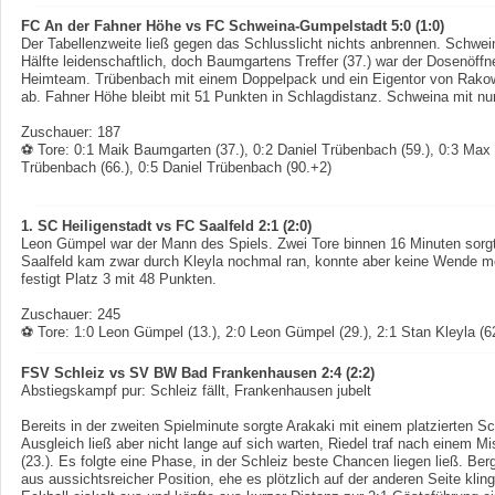
FC An der Fahner Höhe vs FC Schweina-Gumpelstadt 5:0 (1:0)
Der Tabellenzweite ließ gegen das Schlusslicht nichts anbrennen. Schweina
Hälfte leidenschaftlich, doch Baumgartens Treffer (37.) war der Dosenöffn
Heimteam. Trübenbach mit einem Doppelpack und ein Eigentor von Rakow
ab. Fahner Höhe bleibt mit 51 Punkten in Schlagdistanz. Schweina mit nur
Zuschauer: 187
⚽ Tore:
0:1 Maik Baumgarten (37.), 0:2 Daniel Trübenbach (59.), 0:3 Max
Trübenbach (66.), 0:5 Daniel Trübenbach (90.+2)
1. SC Heiligenstadt vs FC Saalfeld 2:1 (2:0)
Leon Gümpel war der Mann des Spiels. Zwei Tore binnen 16 Minuten sorgte
Saalfeld kam zwar durch Kleyla nochmal ran, konnte aber keine Wende meh
festigt Platz 3 mit 48 Punkten.
Zuschauer: 245
⚽ Tore:
1:0 Leon Gümpel (13.), 2:0 Leon Gümpel (29.), 2:1 Stan Kleyla (6
FSV Schleiz vs SV BW Bad Frankenhausen 2:4 (2:2)
Abstiegskampf pur: Schleiz fällt, Frankenhausen jubelt
Bereits in der zweiten Spielminute sorgte Arakaki mit einem platzierten S
Ausgleich ließ aber nicht lange auf sich warten, Riedel traf nach einem M
(23.). Es folgte eine Phase, in der Schleiz beste Chancen liegen ließ. Be
aus aussichtsreicher Position, ehe es plötzlich auf der anderen Seite klin