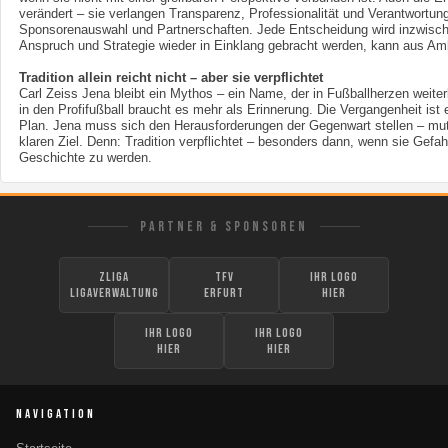
verändert – sie verlangen Transparenz, Professionalität und Verantwortun
Sponsorenauswahl und Partnerschaften. Jede Entscheidung wird inzwische
Anspruch und Strategie wieder in Einklang gebracht werden, kann aus Amb
Tradition allein reicht nicht – aber sie verpflichtet
Carl Zeiss Jena bleibt ein Mythos – ein Name, der in Fußballherzen weit
in den Profifußball braucht es mehr als Erinnerung. Die Vergangenheit ist e
Plan. Jena muss sich den Herausforderungen der Gegenwart stellen – muti
klaren Ziel. Denn: Tradition verpflichtet – besonders dann, wenn sie Gefah
Geschichte zu werden.
PARTNER & SPONSOREN
zLiga
TFV
Ihr Logo
Ligaverwaltung
Erfurt
hier
Ihr Logo
Ihr Logo
hier
hier
NAVIGATION