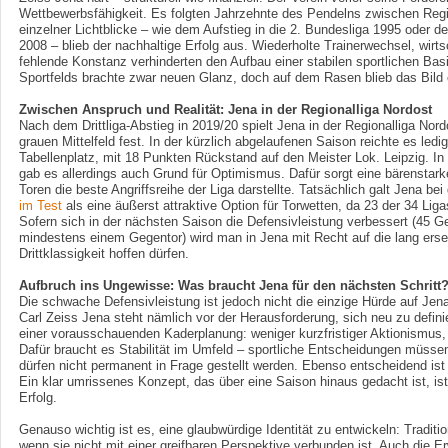
Wettbewerbsfähigkeit. Es folgten Jahrzehnte des Pendelns zwischen Regio
einzelner Lichtblicke – wie dem Aufstieg in die 2. Bundesliga 1995 oder d
2008 – blieb der nachhaltige Erfolg aus. Wiederholte Trainerwechsel, wirts
fehlende Konstanz verhinderten den Aufbau einer stabilen sportlichen Ba
Sportfelds brachte zwar neuen Glanz, doch auf dem Rasen blieb das Bild of
Zwischen Anspruch und Realität: Jena in der Regionalliga Nordost
Nach dem Drittliga-Abstieg in 2019/20 spielt Jena in der Regionalliga Nord
grauen Mittelfeld fest. In der kürzlich abgelaufenen Saison reichte es ledig
Tabellenplatz, mit 18 Punkten Rückstand auf den Meister Lok. Leipzig. In
gab es allerdings auch Grund für Optimismus. Dafür sorgt eine bärenstarke
Toren die beste Angriffsreihe der Liga darstellte. Tatsächlich galt Jena be
im Test
als eine äußerst attraktive Option für Torwetten, da 23 der 34 Liga
Sofern sich in der nächsten Saison die Defensivleistung verbessert (45 G
mindestens einem Gegentor) wird man in Jena mit Recht auf die lang erse
Drittklassigkeit hoffen dürfen.
Aufbruch ins Ungewisse: Was braucht Jena für den nächsten Schritt
Die schwache Defensivleistung ist jedoch nicht die einzige Hürde auf Jena
Carl Zeiss Jena steht nämlich vor der Herausforderung, sich neu zu definier
einer vorausschauenden Kaderplanung: weniger kurzfristiger Aktionismus,
Dafür braucht es Stabilität im Umfeld – sportliche Entscheidungen müss
dürfen nicht permanent in Frage gestellt werden. Ebenso entscheidend ist 
Ein klar umrissenes Konzept, das über eine Saison hinaus gedacht ist, ist
Erfolg.
Genauso wichtig ist es, eine glaubwürdige Identität zu entwickeln: Traditio
wenn sie nicht mit einer greifbaren Perspektive verbunden ist. Auch die 