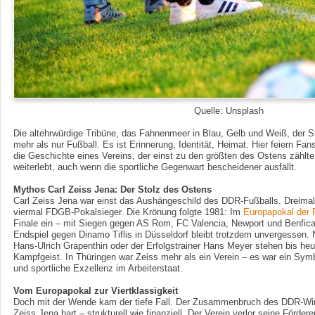
Quelle: Unsplash
Die altehrwürdige Tribüne, das Fahnenmeer in Blau, Gelb und Weiß, der Sto
mehr als nur Fußball. Es ist Erinnerung, Identität, Heimat. Hier feiern Fan
die Geschichte eines Vereins, der einst zu den größten des Ostens zählt
weiterlebt, auch wenn die sportliche Gegenwart bescheidener ausfällt.
Mythos Carl Zeiss Jena: Der Stolz des Ostens
Carl Zeiss Jena war einst das Aushängeschild des DDR-Fußballs. Dreimal
viermal FDGB-Pokalsieger. Die Krönung folgte 1981: Im
Europapokal der 
Finale ein – mit Siegen gegen AS Rom, FC Valencia, Newport und Benfica
Endspiel gegen Dinamo Tiflis in Düsseldorf bleibt trotzdem unvergessen.
Hans-Ulrich Grapenthin oder der Erfolgstrainer Hans Meyer stehen bis heu
Kampfgeist. In Thüringen war Zeiss mehr als ein Verein – es war ein Sym
und sportliche Exzellenz im Arbeiterstaat.
Vom Europapokal zur Viertklassigkeit
Doch mit der Wende kam der tiefe Fall. Der Zusammenbruch des DDR-Wirt
Zeiss Jena hart – strukturell wie finanziell. Der Verein verlor seine Fördere