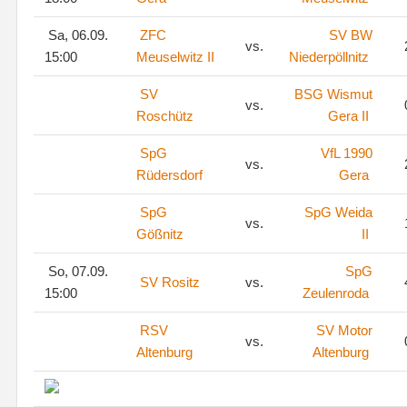
Sa, 06.09.
ZFC
SV BW
vs.
15:00
Meuselwitz II
Niederpöllnitz
SV
BSG Wismut
vs.
Roschütz
Gera II
SpG
VfL 1990
vs.
Rüdersdorf
Gera
SpG
SpG Weida
vs.
Gößnitz
II
So, 07.09.
SpG
SV Rositz
vs.
15:00
Zeulenroda
RSV
SV Motor
vs.
Altenburg
Altenburg