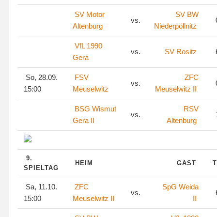
SV Motor
SV BW
vs.
Altenburg
Niederpöllnitz
VfL 1990
vs.
SV Rositz
Gera
So, 28.09.
FSV
ZFC
vs.
15:00
Meuselwitz
Meuselwitz II
BSG Wismut
RSV
vs.
Gera II
Altenburg
9.
HEIM
GAST
T
SPIELTAG
Sa, 11.10.
ZFC
SpG Weida
vs.
15:00
Meuselwitz II
II