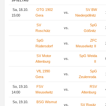
SPIELTAG
Sa, 18.10.
OTG 1902
SV BW
vs.
15:00
Gera
Niederpöllnitz
SV
SpG
vs.
Roschütz
Gößnitz
SpG
ZFC
vs.
Rüdersdorf
Meuselwitz II
SV Motor
SpG Weida
vs.
Altenburg
II
VfL 1990
SpG
vs.
Gera
Zeulenroda
So, 19.10.
FSV
RSV
vs.
14:00
Meuselwitz
Altenburg
So, 19.10.
BSG Wismut
vs.
SV Rositz