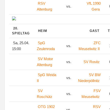
RSV
VfL 1990
vs.
Altenburg
Gera
20.
HEIM
GAST
T
SPIELTAG
Sa, 25.04.
SpG
ZFC
vs.
15:00
Zeulenroda
Meuselwitz II
SV Motor
vs.
SV Rositz
Altenburg
SpG Weida
SV BW
vs.
II
Niederpöllnitz
SV
FSV
vs.
Roschütz
Meuselwitz
OTG 1902
RSV
vs.