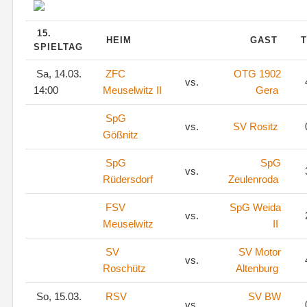
15.
HEIM
GAST
T
SPIELTAG
Sa, 14.03.
ZFC
OTG 1902
vs.
14:00
Meuselwitz II
Gera
SpG
vs.
SV Rositz
Gößnitz
SpG
SpG
vs.
Rüdersdorf
Zeulenroda
FSV
SpG Weida
vs.
Meuselwitz
II
SV
SV Motor
vs.
Roschütz
Altenburg
So, 15.03.
RSV
SV BW
vs.