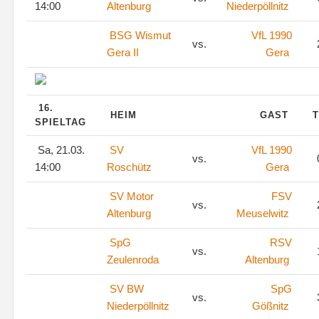
14:00
Altenburg
Niederpöllnitz
BSG Wismut
VfL 1990
vs.
Gera II
Gera
16.
HEIM
GAST
T
SPIELTAG
Sa, 21.03.
SV
VfL 1990
vs.
14:00
Roschütz
Gera
SV Motor
FSV
vs.
Altenburg
Meuselwitz
SpG
RSV
vs.
Zeulenroda
Altenburg
SV BW
SpG
vs.
Niederpöllnitz
Gößnitz