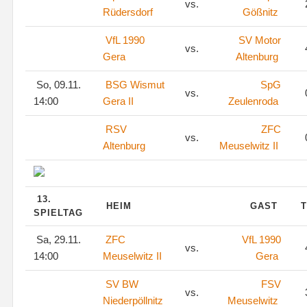
vs.
Rüdersdorf
Gößnitz
VfL 1990
SV Motor
vs.
Gera
Altenburg
So, 09.11.
BSG Wismut
SpG
vs.
14:00
Gera II
Zeulenroda
RSV
ZFC
vs.
Altenburg
Meuselwitz II
13.
HEIM
GAST
T
SPIELTAG
Sa, 29.11.
ZFC
VfL 1990
vs.
14:00
Meuselwitz II
Gera
SV BW
FSV
vs.
Niederpöllnitz
Meuselwitz