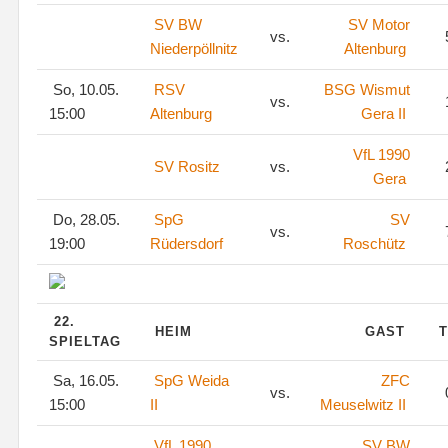
SV BW
SV Motor
vs.
Niederpöllnitz
Altenburg
So, 10.05.
RSV
BSG Wismut
vs.
15:00
Altenburg
Gera II
VfL 1990
SV Rositz
vs.
Gera
Do, 28.05.
SpG
SV
vs.
19:00
Rüdersdorf
Roschütz
22.
HEIM
GAST
T
SPIELTAG
Sa, 16.05.
SpG Weida
ZFC
vs.
15:00
II
Meuselwitz II
VfL 1990
SV BW