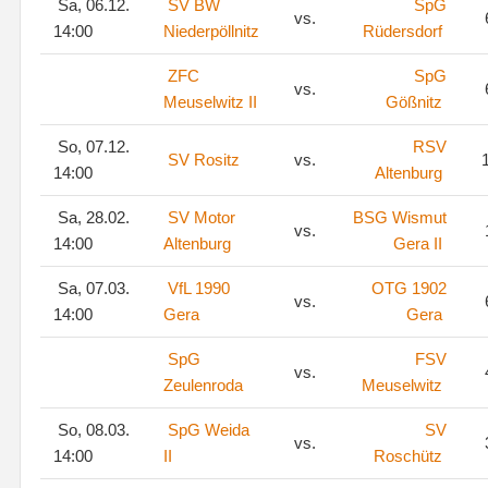
Sa, 06.12.
SV BW
SpG
vs.
14:00
Niederpöllnitz
Rüdersdorf
ZFC
SpG
vs.
Meuselwitz II
Gößnitz
So, 07.12.
RSV
SV Rositz
vs.
1
14:00
Altenburg
Sa, 28.02.
SV Motor
BSG Wismut
vs.
14:00
Altenburg
Gera II
Sa, 07.03.
VfL 1990
OTG 1902
vs.
14:00
Gera
Gera
SpG
FSV
vs.
Zeulenroda
Meuselwitz
So, 08.03.
SpG Weida
SV
vs.
14:00
II
Roschütz