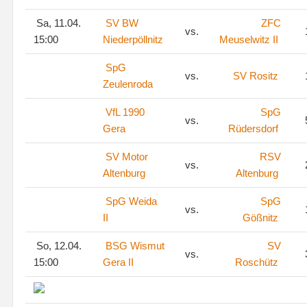
Sa, 11.04.
SV BW
ZFC
vs.
15:00
Niederpöllnitz
Meuselwitz II
SpG
vs.
SV Rositz
Zeulenroda
VfL 1990
SpG
vs.
Gera
Rüdersdorf
SV Motor
RSV
vs.
Altenburg
Altenburg
SpG Weida
SpG
vs.
II
Gößnitz
So, 12.04.
BSG Wismut
SV
vs.
15:00
Gera II
Roschütz