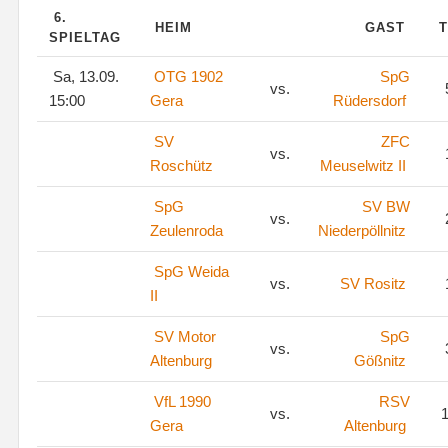
6.
HEIM
GAST
T
SPIELTAG
Sa, 13.09.
OTG 1902
SpG
vs.
15:00
Gera
Rüdersdorf
SV
ZFC
vs.
Roschütz
Meuselwitz II
SpG
SV BW
vs.
Zeulenroda
Niederpöllnitz
SpG Weida
vs.
SV Rositz
II
SV Motor
SpG
vs.
Altenburg
Gößnitz
VfL 1990
RSV
vs.
1
Gera
Altenburg