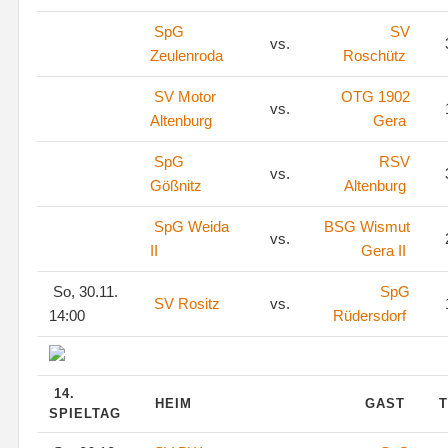
SpG
SV
vs.
Zeulenroda
Roschütz
SV Motor
OTG 1902
vs.
Altenburg
Gera
SpG
RSV
vs.
Gößnitz
Altenburg
SpG Weida
BSG Wismut
vs.
II
Gera II
So, 30.11.
SpG
SV Rositz
vs.
14:00
Rüdersdorf
14.
HEIM
GAST
T
SPIELTAG