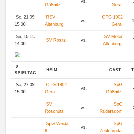
vs.
Gößnitz
Gera
So, 21.09.
RSV
OTG 1902
vs.
1
15:00
Altenburg
Gera
Sa, 15.11.
SV Motor
SV Rositz
vs.
14:00
Altenburg
8.
HEIM
GAST
T
SPIELTAG
Sa, 27.09.
OTG 1902
SpG
vs.
15:00
Gera
Gößnitz
SV
SpG
vs.
Roschütz
Rüdersdorf
SpG Weida
SpG
vs.
II
Zeulenroda