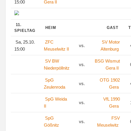
15:00
Gera II
11.
HEIM
GAST
T
SPIELTAG
Sa, 25.10.
ZFC
SV Motor
vs.
15:00
Meuselwitz II
Altenburg
SV BW
BSG Wismut
vs.
Niederpöllnitz
Gera II
SpG
OTG 1902
vs.
Zeulenroda
Gera
SpG Weida
VfL 1990
vs.
II
Gera
SpG
FSV
vs.
Gößnitz
Meuselwitz