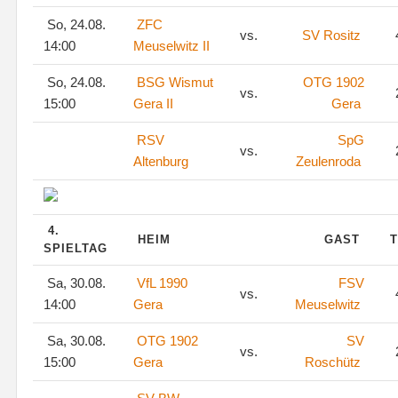
So, 24.08.
ZFC
vs.
SV Rositz
14:00
Meuselwitz II
So, 24.08.
BSG Wismut
OTG 1902
vs.
15:00
Gera II
Gera
RSV
SpG
vs.
Altenburg
Zeulenroda
4.
HEIM
GAST
T
SPIELTAG
Sa, 30.08.
VfL 1990
FSV
vs.
14:00
Gera
Meuselwitz
Sa, 30.08.
OTG 1902
SV
vs.
15:00
Gera
Roschütz