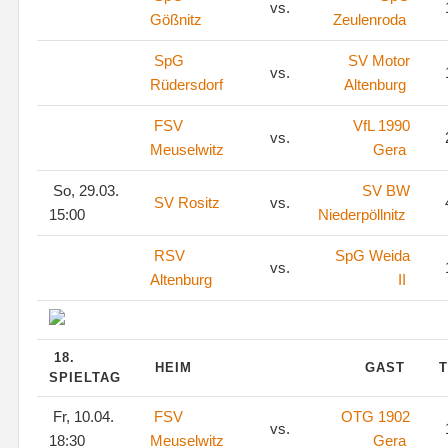
vs.
Gößnitz
Zeulenroda
SpG
SV Motor
vs.
Rüdersdorf
Altenburg
FSV
VfL 1990
vs.
Meuselwitz
Gera
So, 29.03.
SV BW
SV Rositz
vs.
15:00
Niederpöllnitz
RSV
SpG Weida
vs.
Altenburg
II
18.
HEIM
GAST
T
SPIELTAG
Fr, 10.04.
FSV
OTG 1902
vs.
18:30
Meuselwitz
Gera