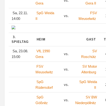
vs.
Gera
Gera II
Sa, 22.11.
SpG Weida
FSV
vs.
14:00
II
Meuselwitz
3.
HEIM
GAST
T
SPIELTAG
Sa, 23.08.
VfL 1990
SV
vs.
15:00
Gera
Roschütz
FSV
SV Motor
vs.
Meuselwitz
Altenburg
SpG
SpG Weida
vs.
Rüdersdorf
II
SpG
SV BW
vs.
Gößnitz
Niederpöllnitz