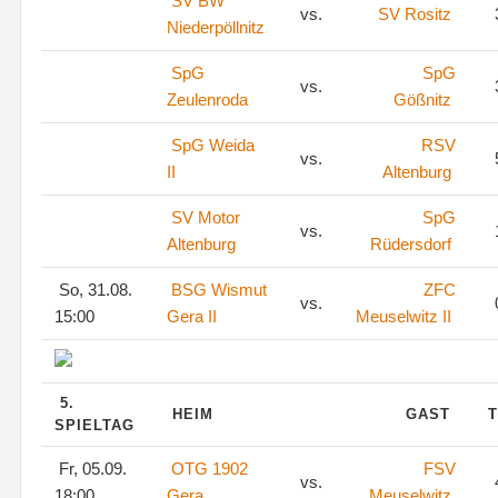
SV BW
vs.
SV Rositz
Niederpöllnitz
SpG
SpG
vs.
Zeulenroda
Gößnitz
SpG Weida
RSV
vs.
II
Altenburg
SV Motor
SpG
vs.
Altenburg
Rüdersdorf
So, 31.08.
BSG Wismut
ZFC
vs.
15:00
Gera II
Meuselwitz II
5.
HEIM
GAST
T
SPIELTAG
Fr, 05.09.
OTG 1902
FSV
vs.
18:00
Gera
Meuselwitz