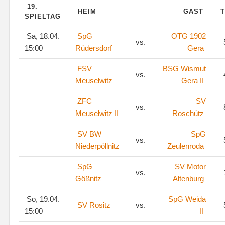
19.
HEIM
GAST
T
SPIELTAG
Sa, 18.04.
SpG
OTG 1902
vs.
15:00
Rüdersdorf
Gera
FSV
BSG Wismut
vs.
Meuselwitz
Gera II
ZFC
SV
vs.
Meuselwitz II
Roschütz
SV BW
SpG
vs.
Niederpöllnitz
Zeulenroda
SpG
SV Motor
vs.
Gößnitz
Altenburg
So, 19.04.
SpG Weida
SV Rositz
vs.
15:00
II