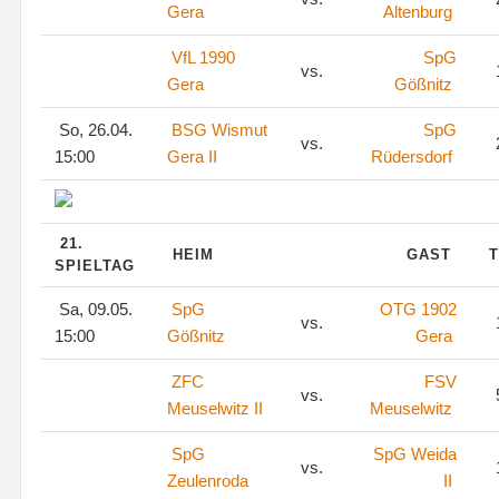
Gera
Altenburg
VfL 1990
SpG
vs.
Gera
Gößnitz
So, 26.04.
BSG Wismut
SpG
vs.
15:00
Gera II
Rüdersdorf
21.
HEIM
GAST
T
SPIELTAG
Sa, 09.05.
SpG
OTG 1902
vs.
15:00
Gößnitz
Gera
ZFC
FSV
vs.
Meuselwitz II
Meuselwitz
SpG
SpG Weida
vs.
Zeulenroda
II