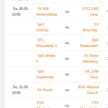
Sa, 30.05.
SV BW
OTG 1902
vs.
15:00
Niederpöllnitz
Gera
SpG
SV
vs.
Gößnitz
Roschütz
ZFC
SpG
vs.
Meuselwitz II
Rüdersdorf
SpG Weida
SV Motor
vs.
II
Altenburg
SpG
VfL 1990
vs.
Zeulenroda
Gera
So, 31.05.
BSG Wismut
SV Rositz
vs.
15:00
Gera II
RSV
FSV
vs.