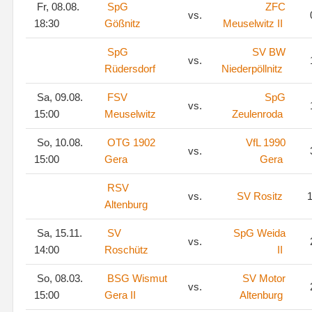
Fr, 08.08.
SpG
ZFC
vs.
18:30
Gößnitz
Meuselwitz II
SpG
SV BW
vs.
Rüdersdorf
Niederpöllnitz
Sa, 09.08.
FSV
SpG
vs.
15:00
Meuselwitz
Zeulenroda
So, 10.08.
OTG 1902
VfL 1990
vs.
15:00
Gera
Gera
RSV
vs.
SV Rositz
1
Altenburg
Sa, 15.11.
SV
SpG Weida
vs.
14:00
Roschütz
II
So, 08.03.
BSG Wismut
SV Motor
vs.
15:00
Gera II
Altenburg