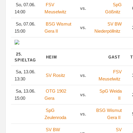
So, 07.06.
FSV
SpG
vs.
14:00
Meuselwitz
Gößnitz
So, 07.06.
BSG Wismut
SV BW
vs.
15:00
Gera II
Niederpöllnitz
25.
HEIM
GAST
T
SPIELTAG
Sa, 13.06.
FSV
SV Rositz
vs.
13:30
Meuselwitz
Sa, 13.06.
OTG 1902
SpG Weida
vs.
15:00
Gera
II
SpG
BSG Wismut
vs.
Zeulenroda
Gera II
SV BW
SV