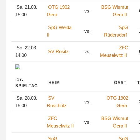
Sa, 21.03.
OTG 1902
BSG Wismut
vs.
15:00
Gera
Gera II
SpG Weida
SpG
vs.
II
Rüdersdorf
So, 22.03.
ZFC
SV Rositz
vs.
14:00
Meuselwitz II
17.
HEIM
GAST
T
SPIELTAG
Sa, 28.03.
SV
OTG 1902
vs.
15:00
Roschütz
Gera
ZFC
BSG Wismut
vs.
Meuselwitz II
Gera II
SpG
SpG