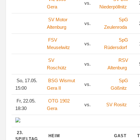
vs.
Gera
Niederpöllnitz
SV Motor
SpG
vs.
Altenburg
Zeulenroda
FSV
SpG
vs.
Meuselwitz
Rüdersdorf
SV
RSV
vs.
Roschütz
Altenburg
So, 17.05.
BSG Wismut
SpG
vs.
15:00
Gera II
Gößnitz
Fr, 22.05.
OTG 1902
vs.
SV Rositz
18:30
Gera
23.
HEIM
GAST
T
SPIELTAG