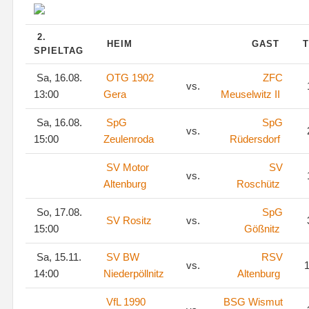
2.
HEIM
GAST
T
SPIELTAG
Sa, 16.08.
OTG 1902
ZFC
vs.
13:00
Gera
Meuselwitz II
Sa, 16.08.
SpG
SpG
vs.
15:00
Zeulenroda
Rüdersdorf
SV Motor
SV
vs.
Altenburg
Roschütz
So, 17.08.
SpG
SV Rositz
vs.
15:00
Gößnitz
Sa, 15.11.
SV BW
RSV
vs.
1
14:00
Niederpöllnitz
Altenburg
VfL 1990
BSG Wismut