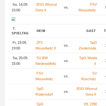
So, 14.09.
BSG Wismut
FSV
vs.
15:00
Gera II
Meuselwitz
7.
HEIM
GAST
T
SPIELTAG
Fr, 19.09.
ZFC
SpG
vs.
19:00
Meuselwitz II
Zeulenroda
Sa, 20.09.
SV BW
SpG Weida
vs.
15:00
Niederpöllnitz
II
FSV
SV
vs.
Meuselwitz
Roschütz
SpG
BSG Wismut
vs.
Rüdersdorf
Gera II
SpG
VfL 1990