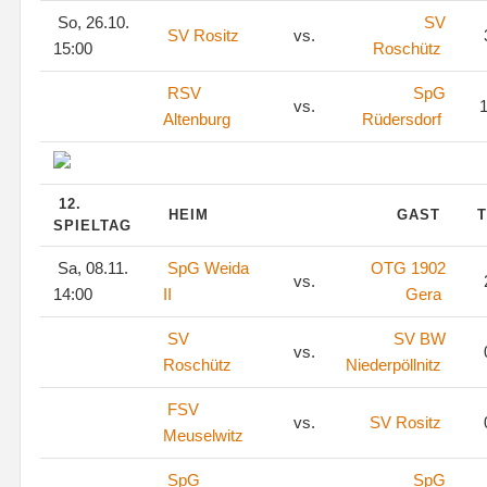
So, 26.10.
SV
SV Rositz
vs.
15:00
Roschütz
RSV
SpG
vs.
1
Altenburg
Rüdersdorf
12.
HEIM
GAST
T
SPIELTAG
Sa, 08.11.
SpG Weida
OTG 1902
vs.
14:00
II
Gera
SV
SV BW
vs.
Roschütz
Niederpöllnitz
FSV
vs.
SV Rositz
Meuselwitz
SpG
SpG