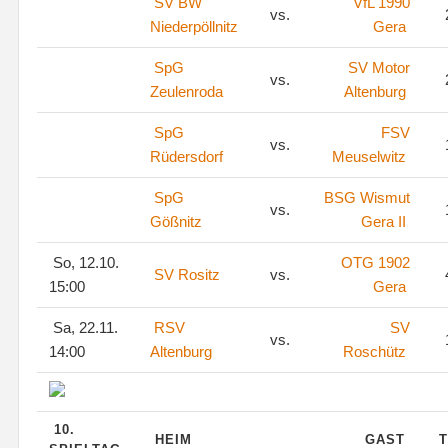
SV BW
VfL 1990
vs.
Niederpöllnitz
Gera
SpG
SV Motor
vs.
Zeulenroda
Altenburg
SpG
FSV
vs.
Rüdersdorf
Meuselwitz
SpG
BSG Wismut
vs.
Gößnitz
Gera II
So, 12.10.
OTG 1902
SV Rositz
vs.
15:00
Gera
Sa, 22.11.
RSV
SV
vs.
14:00
Altenburg
Roschütz
10.
HEIM
GAST
T