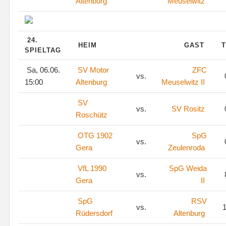
Altenburg
Meuselwitz
24.
HEIM
GAST
T
SPIELTAG
Sa, 06.06.
SV Motor
ZFC
vs.
15:00
Altenburg
Meuselwitz II
SV
vs.
SV Rositz
Roschütz
OTG 1902
SpG
vs.
Gera
Zeulenroda
VfL 1990
SpG Weida
vs.
Gera
II
SpG
RSV
vs.
1
Rüdersdorf
Altenburg