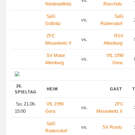
vs.
Niederpöllnitz
Roschütz
SpG
SpG
vs.
Gößnitz
Rüdersdorf
ZFC
RSV
vs.
Meuselwitz II
Altenburg
SV Motor
VfL 1990
vs.
Altenburg
Gera
26.
HEIM
GAST
T
SPIELTAG
So, 21.06.
VfL 1990
ZFC
vs.
15:00
Gera
Meuselwitz II
SpG
vs.
SV Rositz
Rüdersdorf