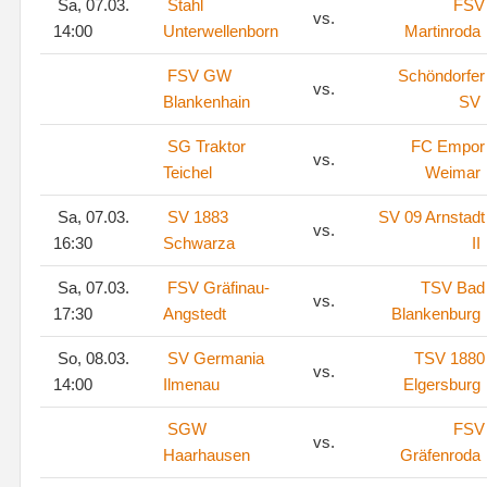
Sa, 07.03.
Stahl
FSV
vs.
14:00
Unterwellenborn
Martinroda
FSV GW
Schöndorfer
vs.
Blankenhain
SV
SG Traktor
FC Empor
vs.
Teichel
Weimar
Sa, 07.03.
SV 1883
SV 09 Arnstadt
vs.
16:30
Schwarza
II
Sa, 07.03.
FSV Gräfinau-
TSV Bad
vs.
17:30
Angstedt
Blankenburg
So, 08.03.
SV Germania
TSV 1880
vs.
14:00
Ilmenau
Elgersburg
SGW
FSV
vs.
Haarhausen
Gräfenroda