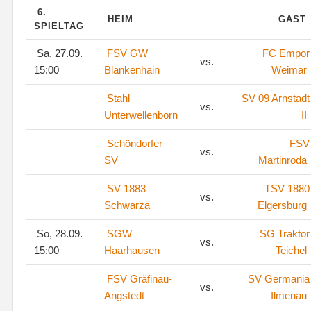
6.
HEIM
GAST
SPIELTAG
Sa, 27.09.
FSV GW
FC Empor
vs.
15:00
Blankenhain
Weimar
Stahl
SV 09 Arnstadt
vs.
Unterwellenborn
II
Schöndorfer
FSV
vs.
SV
Martinroda
SV 1883
TSV 1880
vs.
Schwarza
Elgersburg
So, 28.09.
SGW
SG Traktor
vs.
15:00
Haarhausen
Teichel
FSV Gräfinau-
SV Germania
vs.
Angstedt
Ilmenau