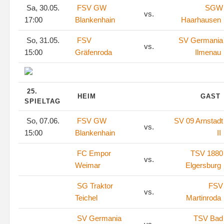
Sa, 30.05.
FSV GW
SGW
vs.
17:00
Blankenhain
Haarhausen
So, 31.05.
FSV
SV Germania
vs.
15:00
Gräfenroda
Ilmenau
25.
HEIM
GAST
SPIELTAG
So, 07.06.
FSV GW
SV 09 Arnstadt
vs.
15:00
Blankenhain
II
FC Empor
TSV 1880
vs.
Weimar
Elgersburg
SG Traktor
FSV
vs.
Teichel
Martinroda
SV Germania
TSV Bad