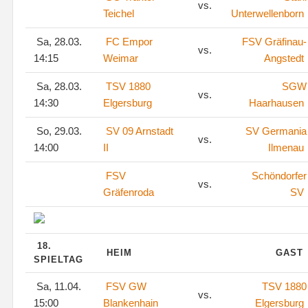
vs.
Teichel
Unterwellenborn
Sa, 28.03.
FC Empor
FSV Gräfinau-
vs.
14:15
Weimar
Angstedt
Sa, 28.03.
TSV 1880
SGW
vs.
14:30
Elgersburg
Haarhausen
So, 29.03.
SV 09 Arnstadt
SV Germania
vs.
14:00
II
Ilmenau
FSV
Schöndorfer
vs.
Gräfenroda
SV
18.
HEIM
GAST
SPIELTAG
Sa, 11.04.
FSV GW
TSV 1880
vs.
15:00
Blankenhain
Elgersburg