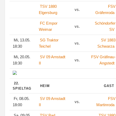
TSV 1880
FSV
vs.
Elgersburg
Gräfenroda
FC Empor
Schöndorfer
vs.
Weimar
SV
Mi, 13.05.
SG Traktor
SV 1883
vs.
18:30
Teichel
Schwarza
Mi, 20.05.
SV 09 Arnstadt
FSV Gräfinau-
vs.
18:30
II
Angstedt
22.
HEIM
GAST
SPIELTAG
Fr, 08.05.
SV 09 Arnstadt
FSV
vs.
18:00
II
Martinroda
Sa, 09.05.
TSV Bad
TSV 1880