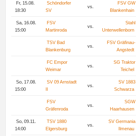
Fr, 15.08.
Schöndorfer
FSV GW
vs.
18:30
SV
Blankenhain
Sa, 16.08.
FSV
Stahl
vs.
15:00
Martinroda
Unterwellenborn
TSV Bad
FSV Gräfinau-
vs.
Blankenburg
Angstedt
FC Empor
SG Traktor
vs.
Weimar
Teichel
So, 17.08.
SV 09 Arnstadt
SV 1883
vs.
15:00
II
Schwarza
FSV
SGW
vs.
Gräfenroda
Haarhausen
So, 09.11.
TSV 1880
SV Germania
vs.
14:00
Elgersburg
Ilmenau