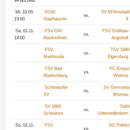
SPIELTAG
Mi, 10.09.
SGW
SV 09 Arnstadt
vs.
19:00
Haarhausen
II
Sa, 01.11.
FSV GW
FSV Gräfinau-
vs.
14:00
Blankenhain
Angstedt
FSV
TSV 1880
vs.
Martinroda
Elgersburg
TSV Bad
FC Empor
vs.
Blankenburg
Weimar
Schöndorfer
SV Germania
vs.
SV
Ilmenau
SV 1883
Stahl
vs.
Schwarza
Unterwellenborn
So, 02.11.
FSV
SG Traktor
vs.