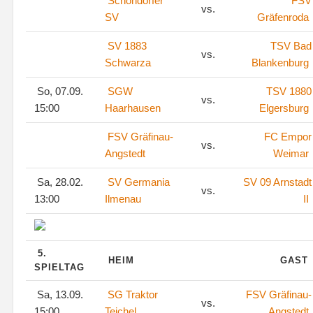
Schöndorfer
FSV
vs.
SV
Gräfenroda
SV 1883
TSV Bad
vs.
Schwarza
Blankenburg
So, 07.09.
SGW
TSV 1880
vs.
15:00
Haarhausen
Elgersburg
FSV Gräfinau-
FC Empor
vs.
Angstedt
Weimar
Sa, 28.02.
SV Germania
SV 09 Arnstadt
vs.
13:00
Ilmenau
II
5.
HEIM
GAST
SPIELTAG
Sa, 13.09.
SG Traktor
FSV Gräfinau-
vs.
15:00
Teichel
Angstedt