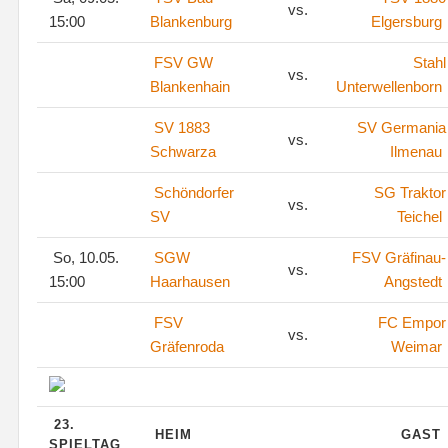
vs.
15:00
Blankenburg
Elgersburg
FSV GW
Stahl
vs.
Blankenhain
Unterwellenborn
SV 1883
SV Germania
vs.
Schwarza
Ilmenau
Schöndorfer
SG Traktor
vs.
SV
Teichel
So, 10.05.
SGW
FSV Gräfinau-
vs.
15:00
Haarhausen
Angstedt
FSV
FC Empor
vs.
Gräfenroda
Weimar
23.
HEIM
GAST
SPIELTAG