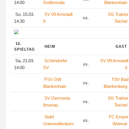
14:00
Gräfenroda
Blankenhain
So, 15.03.
SV 09 Arnstadt
SG Traktor
vs.
14:30
II
Teichel
16.
HEIM
GAST
SPIELTAG
Sa, 21.03.
Schöndorfer
SV 09 Arnstadt
vs.
14:00
SV
II
FSV GW
TSV Bad
vs.
Blankenhain
Blankenburg
SV Germania
SG Traktor
vs.
Ilmenau
Teichel
Stahl
FC Empor
vs.
Unterwellenborn
Weimar