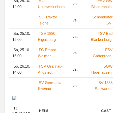
Sa, 25.10.
Stahl
FSV GW
vs.
14:00
Unterwellenborn
Blankenhain
SG Traktor
Schöndorfer
vs.
Teichel
SV
Sa, 25.10.
TSV 1880
TSV Bad
vs.
15:00
Elgersburg
Blankenburg
Sa, 25.10.
FC Empor
FSV
vs.
16:00
Weimar
Gräfenroda
So, 26.10.
FSV Gräfinau-
SGW
vs.
14:00
Angstedt
Haarhausen
SV Germania
SV 1883
vs.
Ilmenau
Schwarza
10.
HEIM
GAST