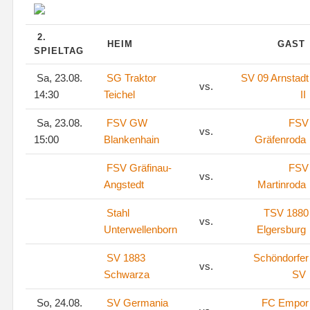
2.
HEIM
GAST
SPIELTAG
Sa, 23.08.
SG Traktor
SV 09 Arnstadt
vs.
14:30
Teichel
II
Sa, 23.08.
FSV GW
FSV
vs.
15:00
Blankenhain
Gräfenroda
FSV Gräfinau-
FSV
vs.
Angstedt
Martinroda
Stahl
TSV 1880
vs.
Unterwellenborn
Elgersburg
SV 1883
Schöndorfer
vs.
Schwarza
SV
So, 24.08.
SV Germania
FC Empor