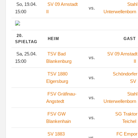
So, 19.04.
SV 09 Arnstadt
Stahl
vs.
15:00
II
Unterwellenborn
20.
HEIM
GAST
SPIELTAG
Sa, 25.04.
TSV Bad
SV 09 Arnstadt
vs.
15:00
Blankenburg
II
TSV 1880
Schöndorfer
vs.
Elgersburg
SV
FSV Gräfinau-
Stahl
vs.
Angstedt
Unterwellenborn
FSV GW
SG Traktor
vs.
Blankenhain
Teichel
SV 1883
FC Empor
vs.