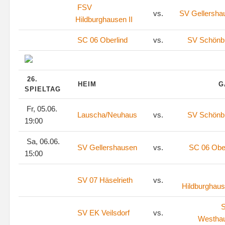
FSV
vs.
SV Gellersha
Hildburghausen II
SC 06 Oberlind
vs.
SV Schönb
26.
HEIM
G
SPIELTAG
Fr, 05.06.
Lauscha/Neuhaus
vs.
SV Schönb
19:00
Sa, 06.06.
SV Gellershausen
vs.
SC 06 Ober
15:00
SV 07 Häselrieth
vs.
Hildburghaus
S
SV EK Veilsdorf
vs.
Westha