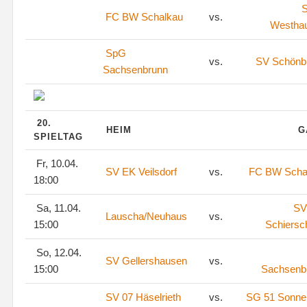
S
FC BW Schalkau
vs.
Westha
SpG
vs.
SV Schönb
Sachsenbrunn
20.
HEIM
G
SPIELTAG
Fr, 10.04.
SV EK Veilsdorf
vs.
FC BW Scha
18:00
Sa, 11.04.
SV
Lauscha/Neuhaus
vs.
15:00
Schiersc
So, 12.04.
SV Gellershausen
vs.
15:00
Sachsenb
SV 07 Häselrieth
vs.
SG 51 Sonne