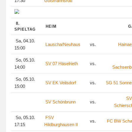
17:30
Goßmannsrod
8.
HEIM
G
SPIELTAG
Sa, 04.10.
Lauscha/Neuhaus
vs.
Hainae
15:00
So, 05.10.
SV 07 Häselrieth
vs.
14:00
Sachsenb
So, 05.10.
SV EK Veilsdorf
vs.
SG 51 Sonne
15:00
SV
SV Schönbrunn
vs.
Schiersc
So, 05.10.
FSV
vs.
FC BW Scha
17:15
Hildburghausen II