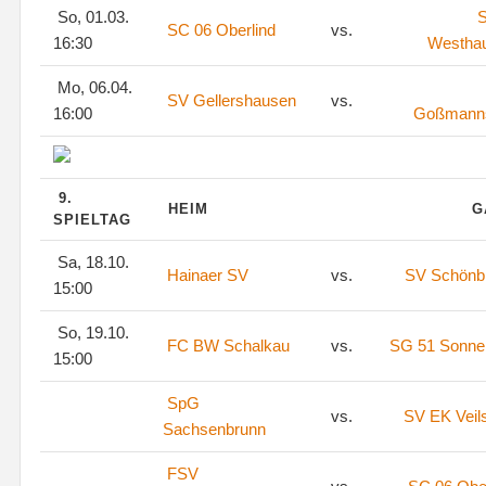
So, 01.03.
S
SC 06 Oberlind
vs.
16:30
Westha
Mo, 06.04.
SV Gellershausen
vs.
16:00
Goßmann
9.
HEIM
G
SPIELTAG
Sa, 18.10.
Hainaer SV
vs.
SV Schönb
15:00
So, 19.10.
FC BW Schalkau
vs.
SG 51 Sonne
15:00
SpG
vs.
SV EK Veil
Sachsenbrunn
FSV