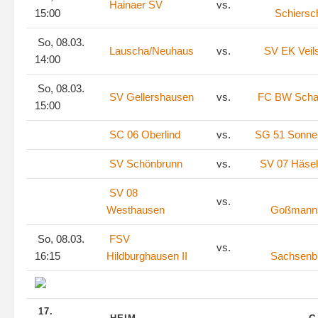
Hainaer SV
vs.
15:00
Schiersc
So, 08.03.
Lauscha/Neuhaus
vs.
SV EK Veil
14:00
So, 08.03.
SV Gellershausen
vs.
FC BW Scha
15:00
SC 06 Oberlind
vs.
SG 51 Sonne
SV Schönbrunn
vs.
SV 07 Häsel
SV 08
vs.
Westhausen
Goßmann
So, 08.03.
FSV
vs.
16:15
Hildburghausen II
Sachsenb
17.