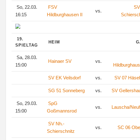
So, 22.03.
FSV
SV
vs.
16:15
Hildburghausen II
Schiersc
19.
HEIM
G
SPIELTAG
Sa, 28.03.
Hainaer SV
vs.
15:00
Hildburghaus
SV EK Veilsdorf
vs.
SV 07 Häsel
SG 51 Sonneberg
vs.
SV Gellersha
So, 29.03.
SpG
vs.
Lauscha/Neu
15:00
Goßmannsrod
SV Nh.-
vs.
SC 06 Ober
Schierschnitz