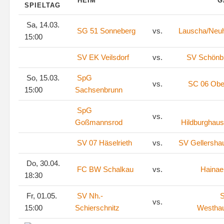
HEIM
G
SPIELTAG
Sa, 14.03.
SG 51 Sonneberg
vs.
Lauscha/Neu
15:00
SV EK Veilsdorf
vs.
SV Schönb
So, 15.03.
SpG
vs.
SC 06 Ober
15:00
Sachsenbrunn
SpG
vs.
Goßmannsrod
Hildburghaus
SV 07 Häselrieth
vs.
SV Gellersha
Do, 30.04.
FC BW Schalkau
vs.
Hainae
18:30
Fr, 01.05.
SV Nh.-
S
vs.
15:00
Schierschnitz
Westha