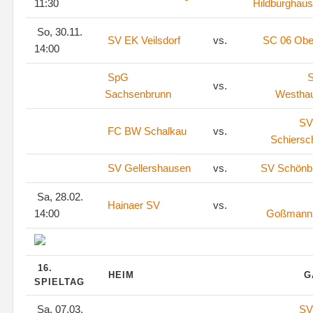
11:30
Hildburghaus
So, 30.11.
SV EK Veilsdorf
vs.
SC 06 Ober
14:00
SpG
S
vs.
Sachsenbrunn
Westha
SV
FC BW Schalkau
vs.
Schiersc
SV Gellershausen
vs.
SV Schönb
Sa, 28.02.
Hainaer SV
vs.
14:00
Goßmann
16.
HEIM
G
SPIELTAG
Sa, 07.03.
SV