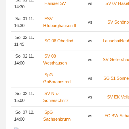
Hainaer SV
vs.
SV 07 Häsel
14:30
Sa, 01.11.
FSV
vs.
SV Schönb
16:30
Hildburghausen II
So, 02.11.
SC 06 Oberlind
vs.
Lauscha/Neu
11:45
So, 02.11.
SV 08
vs.
SV Gellersha
14:00
Westhausen
SpG
vs.
SG 51 Sonne
Goßmannsrod
So, 02.11.
SV Nh.-
vs.
SV EK Veil
15:00
Schierschnitz
So, 07.12.
SpG
vs.
FC BW Scha
14:00
Sachsenbrunn