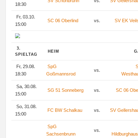
SV Schönbrunn
vs.
SV Gellersha
18:30
Fr, 03.10.
SC 06 Oberlind
vs.
SV EK Veil
15:00
3.
HEIM
G
SPIELTAG
Fr, 29.08.
SpG
S
vs.
18:30
Goßmannsrod
Westha
Sa, 30.08.
SG 51 Sonneberg
vs.
SC 06 Ober
15:00
So, 31.08.
FC BW Schalkau
vs.
SV Gellersha
15:00
SpG
vs.
Sachsenbrunn
Hildburghaus