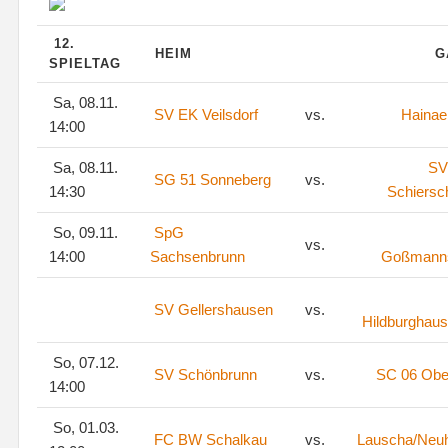
12.
HEIM
G
SPIELTAG
Sa, 08.11.
SV EK Veilsdorf
vs.
Hainae
14:00
Sa, 08.11.
SV
SG 51 Sonneberg
vs.
14:30
Schiersc
So, 09.11.
SpG
vs.
14:00
Sachsenbrunn
Goßmann
SV Gellershausen
vs.
Hildburghaus
So, 07.12.
SV Schönbrunn
vs.
SC 06 Ober
14:00
So, 01.03.
FC BW Schalkau
vs.
Lauscha/Neu