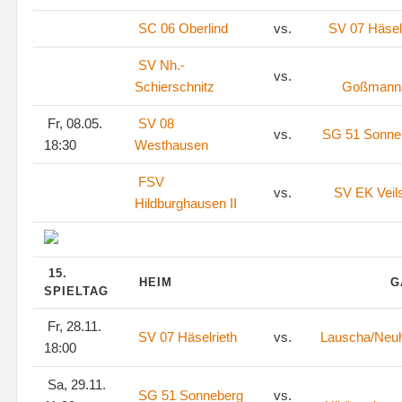
SC 06 Oberlind
vs.
SV 07 Häsel
SV Nh.-
vs.
Schierschnitz
Goßmann
Fr, 08.05.
SV 08
vs.
SG 51 Sonne
18:30
Westhausen
FSV
vs.
SV EK Veil
Hildburghausen II
15.
HEIM
G
SPIELTAG
Fr, 28.11.
SV 07 Häselrieth
vs.
Lauscha/Neu
18:00
Sa, 29.11.
SG 51 Sonneberg
vs.