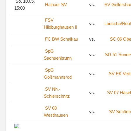
So, 10.05.
Hainaer SV
vs.
SV Gellersha
15:00
FSV
vs.
Lauscha/Neu
Hildburghausen II
FC BW Schalkau
vs.
SC 06 Ober
SpG
vs.
SG 51 Sonne
Sachsenbrunn
SpG
vs.
SV EK Veil
Goßmannsrod
SV Nh.-
vs.
SV 07 Häsel
Schierschnitz
SV 08
vs.
SV Schönb
Westhausen