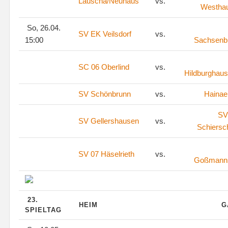
Lauscha/Neuhaus
vs.
Westha
So, 26.04.
SV EK Veilsdorf
vs.
15:00
Sachsenb
SC 06 Oberlind
vs.
Hildburghaus
SV Schönbrunn
vs.
Hainae
SV
SV Gellershausen
vs.
Schiersc
SV 07 Häselrieth
vs.
Goßmann
23.
HEIM
G
SPIELTAG