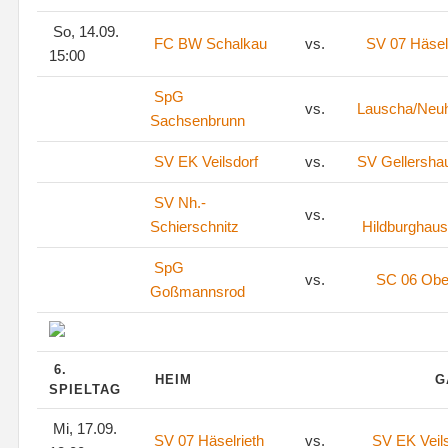
So, 14.09.
FC BW Schalkau
vs.
SV 07 Häsel
15:00
SpG
vs.
Lauscha/Neu
Sachsenbrunn
SV EK Veilsdorf
vs.
SV Gellersha
SV Nh.-
vs.
Schierschnitz
Hildburghaus
SpG
vs.
SC 06 Ober
Goßmannsrod
6.
HEIM
G
SPIELTAG
Mi, 17.09.
SV 07 Häselrieth
vs.
SV EK Veil