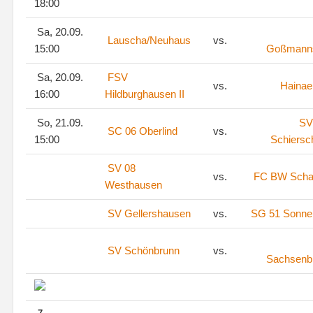
18:00
Sa, 20.09.
Lauscha/Neuhaus
vs.
15:00
Goßmann
Sa, 20.09.
FSV
vs.
Hainae
16:00
Hildburghausen II
So, 21.09.
SV
SC 06 Oberlind
vs.
15:00
Schiersc
SV 08
vs.
FC BW Scha
Westhausen
SV Gellershausen
vs.
SG 51 Sonne
SV Schönbrunn
vs.
Sachsenb