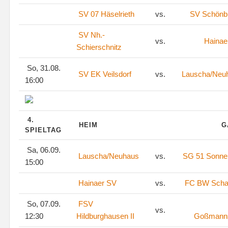
SV 07 Häselrieth
vs.
SV Schönb
SV Nh.-
vs.
Hainae
Schierschnitz
So, 31.08.
SV EK Veilsdorf
vs.
Lauscha/Neu
16:00
4.
HEIM
G
SPIELTAG
Sa, 06.09.
Lauscha/Neuhaus
vs.
SG 51 Sonne
15:00
Hainaer SV
vs.
FC BW Scha
So, 07.09.
FSV
vs.
12:30
Hildburghausen II
Goßmann