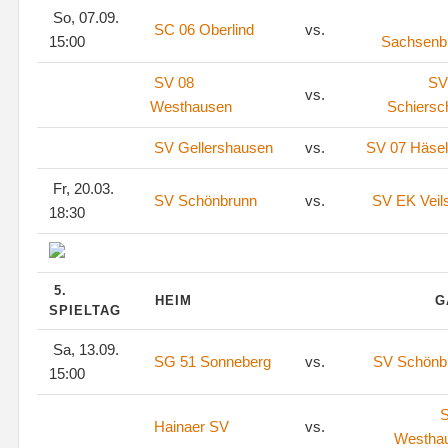
So, 07.09.
SC 06 Oberlind
vs.
15:00
Sachsenb
SV 08
SV
vs.
Westhausen
Schiersc
SV Gellershausen
vs.
SV 07 Häsel
Fr, 20.03.
SV Schönbrunn
vs.
SV EK Veil
18:30
5.
HEIM
G
SPIELTAG
Sa, 13.09.
SG 51 Sonneberg
vs.
SV Schönb
15:00
S
Hainaer SV
vs.
Westha