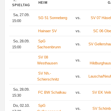
7.
HEIM
G
SPIELTAG
Sa, 27.09.
SG 51 Sonneberg
vs.
SV 07 Häsel
15:00
Hainaer SV
vs.
SC 06 Ober
So, 28.09.
SpG
vs.
SV Gellersha
15:00
Sachsenbrunn
SV 08
vs.
Westhausen
Hildburghaus
SV Nh.-
vs.
Lauscha/Neu
Schierschnitz
So, 28.09.
FC BW Schalkau
vs.
SV EK Veil
15:30
Do, 02.10.
SpG
vs.
SV Schönb