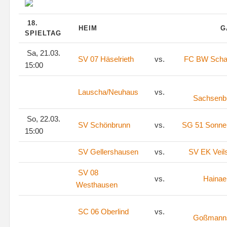
18.
HEIM
G
SPIELTAG
Sa, 21.03.
SV 07 Häselrieth
vs.
FC BW Scha
15:00
Lauscha/Neuhaus
vs.
Sachsenb
So, 22.03.
SV Schönbrunn
vs.
SG 51 Sonne
15:00
SV Gellershausen
vs.
SV EK Veil
SV 08
vs.
Hainae
Westhausen
SC 06 Oberlind
vs.
Goßmann