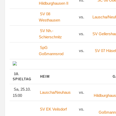
vs.
SC 06 Ober
Hildburghausen II
SV 08
vs.
Lauscha/Neu
Westhausen
SV Nh.-
vs.
SV Gellersha
Schierschnitz
SpG
vs.
SV 07 Häsel
Goßmannsrod
10.
HEIM
G
SPIELTAG
Sa, 25.10.
Lauscha/Neuhaus
vs.
15:00
Hildburghaus
SV EK Veilsdorf
vs.
Goßmann