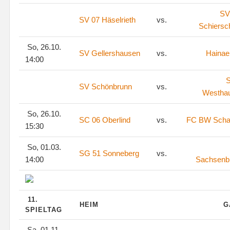
SV
SV 07 Häselrieth
vs.
Schiersc
So, 26.10.
SV Gellershausen
vs.
Hainae
14:00
S
SV Schönbrunn
vs.
Westha
So, 26.10.
SC 06 Oberlind
vs.
FC BW Scha
15:30
So, 01.03.
SG 51 Sonneberg
vs.
14:00
Sachsenb
11.
HEIM
G
SPIELTAG
Sa, 01.11.