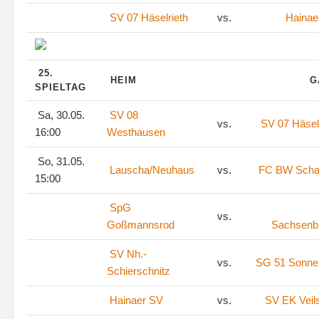
SV 07 Häselrieth
vs.
Hainae
25.
HEIM
G
SPIELTAG
Sa, 30.05.
SV 08
vs.
SV 07 Häsel
16:00
Westhausen
So, 31.05.
Lauscha/Neuhaus
vs.
FC BW Scha
15:00
SpG
vs.
Goßmannsrod
Sachsenb
SV Nh.-
vs.
SG 51 Sonne
Schierschnitz
Hainaer SV
vs.
SV EK Veil