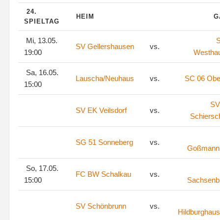
24.
HEIM
G
SPIELTAG
Mi, 13.05.
S
SV Gellershausen
vs.
19:00
Westha
Sa, 16.05.
Lauscha/Neuhaus
vs.
SC 06 Ober
15:00
SV
SV EK Veilsdorf
vs.
Schiersc
SG 51 Sonneberg
vs.
Goßmann
So, 17.05.
FC BW Schalkau
vs.
15:00
Sachsenb
SV Schönbrunn
vs.
Hildburghaus