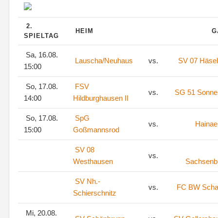
2.
HEIM
G
SPIELTAG
Sa, 16.08.
Lauscha/Neuhaus
vs.
SV 07 Häsel
15:00
So, 17.08.
FSV
vs.
SG 51 Sonne
14:00
Hildburghausen II
So, 17.08.
SpG
vs.
Hainae
15:00
Goßmannsrod
SV 08
vs.
Westhausen
Sachsenb
SV Nh.-
vs.
FC BW Scha
Schierschnitz
Mi, 20.08.