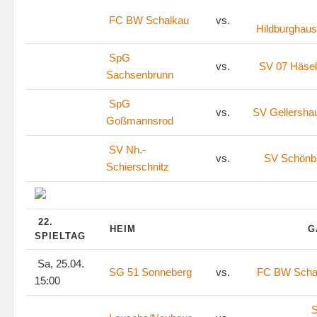
FC BW Schalkau
vs.
Hildburghaus
SpG
vs.
SV 07 Häsel
Sachsenbrunn
SpG
vs.
SV Gellersha
Goßmannsrod
SV Nh.-
vs.
SV Schönb
Schierschnitz
22.
HEIM
G
SPIELTAG
Sa, 25.04.
SG 51 Sonneberg
vs.
FC BW Scha
15:00
S