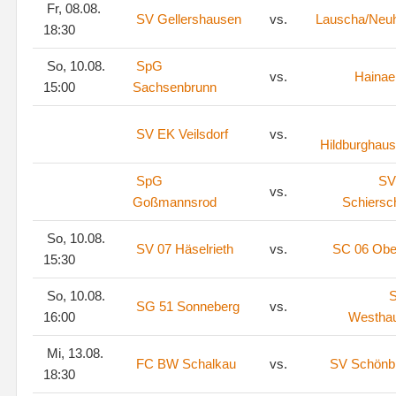
Fr, 08.08.
SV Gellershausen
vs.
Lauscha/Neu
18:30
So, 10.08.
SpG
vs.
Hainae
15:00
Sachsenbrunn
SV EK Veilsdorf
vs.
Hildburghaus
SpG
SV
vs.
Goßmannsrod
Schiersc
So, 10.08.
SV 07 Häselrieth
vs.
SC 06 Ober
15:30
So, 10.08.
S
SG 51 Sonneberg
vs.
16:00
Westha
Mi, 13.08.
FC BW Schalkau
vs.
SV Schönb
18:30