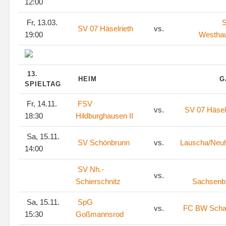
12:00
Fr, 13.03.
S
SV 07 Häselrieth
vs.
19:00
Westha
13.
HEIM
G
SPIELTAG
Fr, 14.11.
FSV
vs.
SV 07 Häsel
18:30
Hildburghausen II
Sa, 15.11.
SV Schönbrunn
vs.
Lauscha/Neu
14:00
SV Nh.-
vs.
Schierschnitz
Sachsenb
Sa, 15.11.
SpG
vs.
FC BW Scha
15:30
Goßmannsrod