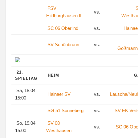
FSV
S
vs.
Hildburghausen II
Westha
SC 06 Oberlind
vs.
Hainae
SV Schönbrunn
vs.
Goßmann
21.
HEIM
G
SPIELTAG
Sa, 18.04.
Hainaer SV
vs.
Lauscha/Neu
15:00
SG 51 Sonneberg
vs.
SV EK Veil
So, 19.04.
SV 08
vs.
SC 06 Ober
15:00
Westhausen