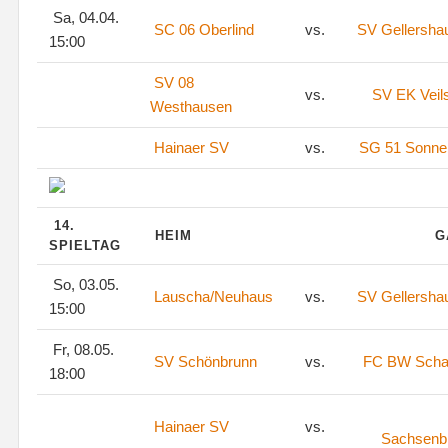
Sa, 04.04.
SC 06 Oberlind
vs.
SV Gellersha
15:00
SV 08
vs.
SV EK Veil
Westhausen
Hainaer SV
vs.
SG 51 Sonne
14.
HEIM
G
SPIELTAG
So, 03.05.
Lauscha/Neuhaus
vs.
SV Gellersha
15:00
Fr, 08.05.
SV Schönbrunn
vs.
FC BW Scha
18:00
Hainaer SV
vs.
Sachsenb