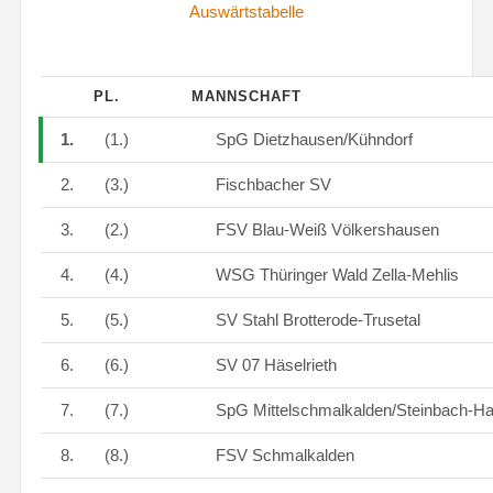
Auswärtstabelle
PL.
MANNSCHAFT
1.
(1.)
SpG Dietzhausen/Kühndorf
2.
(3.)
Fischbacher SV
3.
(2.)
FSV Blau-Weiß Völkershausen
4.
(4.)
WSG Thüringer Wald Zella-Mehlis
5.
(5.)
SV Stahl Brotterode-Trusetal
6.
(6.)
SV 07 Häselrieth
7.
(7.)
SpG Mittelschmalkalden/Steinbach-Ha
8.
(8.)
FSV Schmalkalden