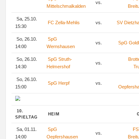
vs.
Mittelschmalkalden
Breit
Sa, 25.10.
FC Zella-Mehlis
vs.
SV Dietzh
15:30
So, 26.10.
SpG
vs.
SpG Goldl
14:00
Wernshausen
So, 26.10.
SpG Struth-
Brott
vs.
14:30
Helmershof
Tr
So, 26.10.
SpG Herpf
vs.
15:00
Oepfersh
10.
HEIM
SPIELTAG
Sa, 01.11.
SpG
FS
vs.
14:00
Oepfershausen
Breit