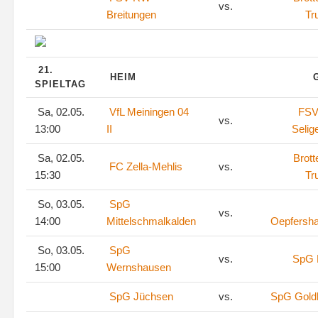
vs.
Breitungen
Tr
21.
HEIM
SPIELTAG
Sa, 02.05.
VfL Meiningen 04
FSV
vs.
13:00
II
Selig
Sa, 02.05.
Brott
FC Zella-Mehlis
vs.
15:30
Tr
So, 03.05.
SpG
vs.
14:00
Mittelschmalkalden
Oepfersh
So, 03.05.
SpG
vs.
SpG 
15:00
Wernshausen
SpG Jüchsen
vs.
SpG Goldl