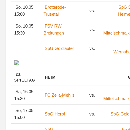
So, 10.05.
Brotterode-
SpG S
vs.
15:00
Trusetal
Helme
So, 10.05.
FSV RW
vs.
15:30
Breitungen
Mittelschmalk
SpG Goldlauter
vs.
Wernsh
23.
HEIM
SPIELTAG
Sa, 16.05.
FC Zella-Mehlis
vs.
15:30
Mittelschmalk
So, 17.05.
SpG Herpf
vs.
SpG Goldl
15:00
SpG
FSV