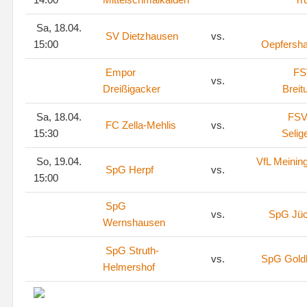
Sa, 18.04.
SV Dietzhausen
vs.
15:00
Oepfersh
Empor
FS
vs.
Dreißigacker
Breit
Sa, 18.04.
FSV
FC Zella-Mehlis
vs.
15:30
Selig
So, 19.04.
VfL Meinin
SpG Herpf
vs.
15:00
SpG
vs.
SpG Jü
Wernshausen
SpG Struth-
vs.
SpG Goldl
Helmershof