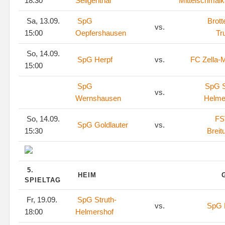
18:30
Seligenthal
Mittelschmalk
Sa, 13.09.
SpG
Brott
vs.
15:00
Oepfershausen
Tr
So, 14.09.
SpG Herpf
vs.
FC Zella-M
15:00
SpG
SpG S
vs.
Wernshausen
Helme
So, 14.09.
FS
SpG Goldlauter
vs.
15:30
Breit
5.
HEIM
SPIELTAG
Fr, 19.09.
SpG Struth-
vs.
SpG 
18:00
Helmershof