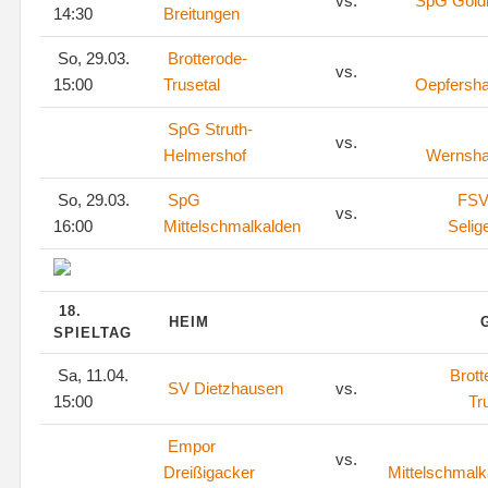
vs.
SpG Goldl
14:30
Breitungen
So, 29.03.
Brotterode-
vs.
15:00
Trusetal
Oepfersh
SpG Struth-
vs.
Helmershof
Wernsh
So, 29.03.
SpG
FSV
vs.
16:00
Mittelschmalkalden
Selig
18.
HEIM
SPIELTAG
Sa, 11.04.
Brott
SV Dietzhausen
vs.
15:00
Tr
Empor
vs.
Dreißigacker
Mittelschmalk