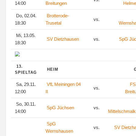
14:00
Breitungen
Helme
Do, 02.04.
Brotterode-
vs.
18:30
Trusetal
Wernsh
Mi, 13.05.
SV Dietzhausen
vs.
SpG Jü
18:30
13.
HEIM
SPIELTAG
Sa, 29.11.
VfL Meiningen 04
FS
vs.
12:00
II
Breit
So, 30.11.
SpG Jüchsen
vs.
14:00
Mittelschmalk
SpG
vs.
SV Dietzh
Wernshausen