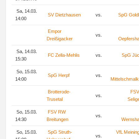
Sa, 14.03.
SV Dietzhausen
vs.
SpG Goldl
14:00
Empor
vs.
Dreißigacker
Oepfersh
Sa, 14.03.
FC Zella-Mehlis
vs.
SpG Jü
15:30
So, 15.03.
SpG Herpf
vs.
14:00
Mittelschmalk
Brotterode-
FSV
vs.
Trusetal
Selig
So, 15.03.
FSV RW
vs.
14:30
Breitungen
Wernsh
So, 15.03.
SpG Struth-
VfL Meinin
vs.