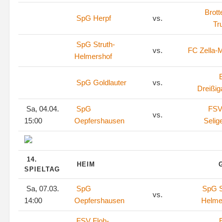
Brott
SpG Herpf
vs.
Tr
SpG Struth-
vs.
FC Zella-M
Helmershof
SpG Goldlauter
vs.
Dreißig
Sa, 04.04.
SpG
FSV
vs.
15:00
Oepfershausen
Selig
14.
HEIM
SPIELTAG
Sa, 07.03.
SpG
SpG S
vs.
14:00
Oepfershausen
Helme
FSV Floh-