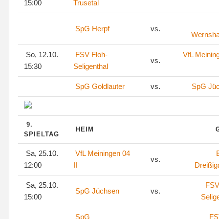
15:00
Trusetal
SpG Herpf
vs.
Wernsh
So, 12.10.
FSV Floh-
VfL Meinin
vs.
15:30
Seligenthal
SpG Goldlauter
vs.
SpG Jü
9.
HEIM
SPIELTAG
Sa, 25.10.
VfL Meiningen 04
vs.
12:00
II
Dreißig
Sa, 25.10.
FSV
SpG Jüchsen
vs.
15:00
Selig
SpG
FS