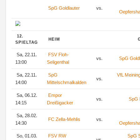
SpG Goldlauter
vs.
Oepfersh
12.
HEIM
SPIELTAG
Sa, 22.11.
FSV Floh-
vs.
SpG Goldl
13:00
Seligenthal
Sa, 22.11.
SpG
VfL Meinin
vs.
14:00
Mittelschmalkalden
Sa, 06.12.
Empor
vs.
SpG 
14:15
Dreißigacker
Sa, 28.02.
FC Zella-Mehlis
vs.
14:30
Oepfersh
So, 01.03.
FSV RW
SpG S
vs.