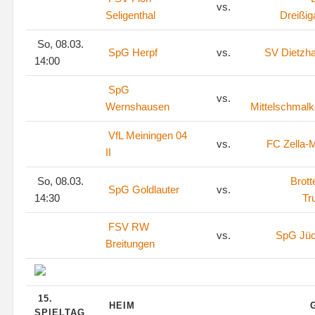
vs.
Seligenthal
Dreißig
So, 08.03.
SpG Herpf
vs.
SV Dietzh
14:00
SpG
vs.
Wernshausen
Mittelschmalk
VfL Meiningen 04
vs.
FC Zella-M
II
So, 08.03.
Brott
SpG Goldlauter
vs.
14:30
Tr
FSV RW
vs.
SpG Jü
Breitungen
15.
HEIM
SPIELTAG