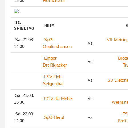
15:00
Helmershof
16.
HEIM
SPIELTAG
Sa, 21.03.
SpG
VfL Meinin
vs.
14:00
Oepfershausen
Empor
Brott
vs.
Dreißigacker
Tr
FSV Floh-
vs.
SV Dietzh
Seligenthal
Sa, 21.03.
FC Zella-Mehlis
vs.
15:30
Wernsh
So, 22.03.
FS
SpG Herpf
vs.
14:00
Breit