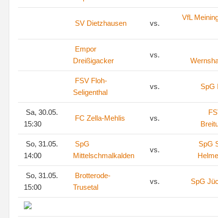
VfL Meinin
SV Dietzhausen
vs.
Empor
vs.
Dreißigacker
Wernsh
FSV Floh-
vs.
SpG 
Seligenthal
Sa, 30.05.
FS
FC Zella-Mehlis
vs.
15:30
Breit
So, 31.05.
SpG
SpG S
vs.
14:00
Mittelschmalkalden
Helme
So, 31.05.
Brotterode-
vs.
SpG Jü
15:00
Trusetal