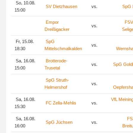
So, 10.08.
SV Dietzhausen
vs.
SpG 
15:00
Empor
FSV
vs.
Dreißigacker
Selig
Fr, 15.08.
SpG
vs.
18:30
Mittelschmalkalden
Wernsh
Sa, 16.08.
Brotterode-
vs.
SpG Goldl
15:00
Trusetal
SpG Struth-
vs.
Helmershof
Oepfersh
Sa, 16.08.
VfL Meinin
FC Zella-Mehlis
vs.
15:30
Sa, 16.08.
FS
SpG Jüchsen
vs.
16:00
Breit