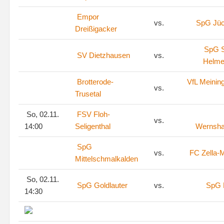
Empor
vs.
SpG Jü
Dreißigacker
SpG S
SV Dietzhausen
vs.
Helme
Brotterode-
VfL Meinin
vs.
Trusetal
So, 02.11.
FSV Floh-
vs.
14:00
Seligenthal
Wernsh
SpG
vs.
FC Zella-M
Mittelschmalkalden
So, 02.11.
SpG Goldlauter
vs.
SpG 
14:30