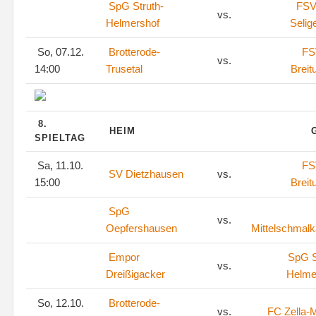
SpG Struth-
FSV
vs.
Helmershof
Selig
So, 07.12.
Brotterode-
FS
vs.
14:00
Trusetal
Breit
8.
HEIM
SPIELTAG
Sa, 11.10.
FS
SV Dietzhausen
vs.
15:00
Breit
SpG
vs.
Oepfershausen
Mittelschmalk
Empor
SpG S
vs.
Dreißigacker
Helme
So, 12.10.
Brotterode-
vs.
FC Zella-M