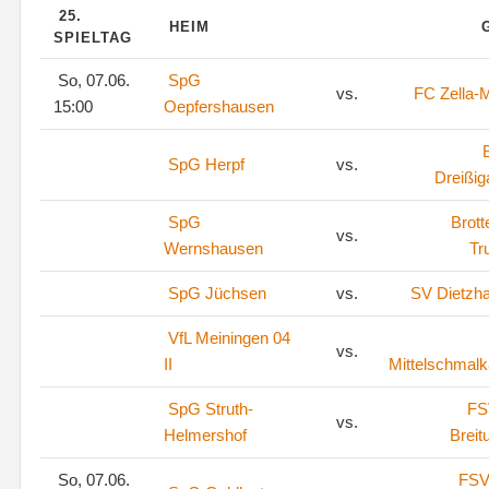
25.
HEIM
SPIELTAG
So, 07.06.
SpG
vs.
FC Zella-M
15:00
Oepfershausen
SpG Herpf
vs.
Dreißig
SpG
Brott
vs.
Wernshausen
Tr
SpG Jüchsen
vs.
SV Dietzh
VfL Meiningen 04
vs.
II
Mittelschmalk
SpG Struth-
FS
vs.
Helmershof
Breit
So, 07.06.
FSV