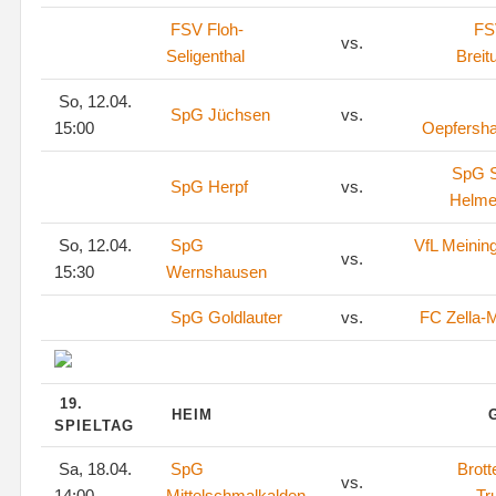
FSV Floh-
FS
vs.
Seligenthal
Breit
So, 12.04.
SpG Jüchsen
vs.
15:00
Oepfersh
SpG S
SpG Herpf
vs.
Helme
So, 12.04.
SpG
VfL Meinin
vs.
15:30
Wernshausen
SpG Goldlauter
vs.
FC Zella-M
19.
HEIM
SPIELTAG
Sa, 18.04.
SpG
Brott
vs.
14:00
Mittelschmalkalden
Tr