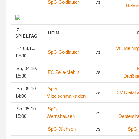
SpG Goldlauter
vs.
Helme
7.
HEIM
SPIELTAG
Fr, 03.10.
VfL Meinin
SpG Goldlauter
vs.
17:30
Sa, 04.10.
FC Zella-Mehlis
vs.
15:30
Dreißig
So, 05.10.
SpG
vs.
SV Dietzh
14:00
Mittelschmalkalden
So, 05.10.
SpG
vs.
15:00
Wernshausen
Oepfersh
SpG Jüchsen
vs.
SpG 