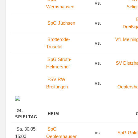
vs.
Wernshausen
Selig
SpG Jüchsen
vs.
Dreißig
Brotterode-
VfL Meinin
vs.
Trusetal
SpG Struth-
vs.
SV Dietzh
Helmershof
FSV RW
vs.
Breitungen
Oepfersh
24.
HEIM
SPIELTAG
Sa, 30.05.
SpG
vs.
SpG Goldl
15:00
Oepfershausen