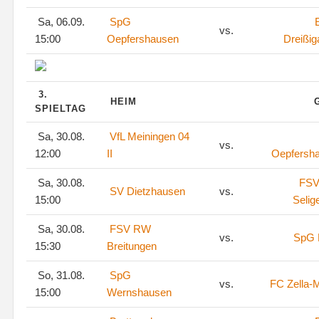
Sa, 06.09.
SpG
vs.
15:00
Oepfershausen
Dreißig
3.
HEIM
SPIELTAG
Sa, 30.08.
VfL Meiningen 04
vs.
12:00
II
Oepfersh
Sa, 30.08.
FSV
SV Dietzhausen
vs.
15:00
Selig
Sa, 30.08.
FSV RW
vs.
SpG 
15:30
Breitungen
So, 31.08.
SpG
vs.
FC Zella-M
15:00
Wernshausen