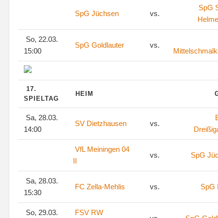
SpG S
SpG Jüchsen
vs.
Helme
So, 22.03.
SpG Goldlauter
vs.
15:00
Mittelschmalk
17.
HEIM
SPIELTAG
Sa, 28.03.
SV Dietzhausen
vs.
14:00
Dreißig
VfL Meiningen 04
vs.
SpG Jü
II
Sa, 28.03.
FC Zella-Mehlis
vs.
SpG 
15:30
So, 29.03.
FSV RW