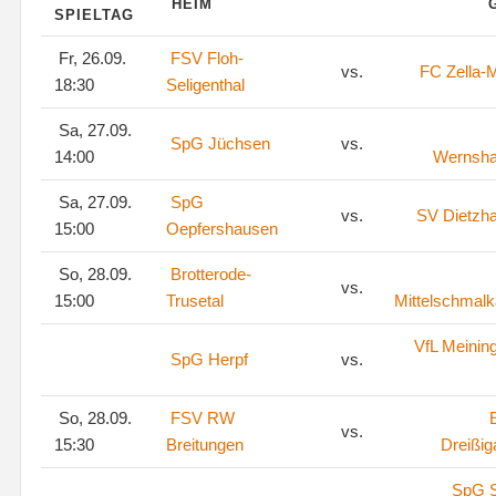
HEIM
SPIELTAG
Fr, 26.09.
FSV Floh-
vs.
FC Zella-M
18:30
Seligenthal
Sa, 27.09.
SpG Jüchsen
vs.
14:00
Wernsh
Sa, 27.09.
SpG
vs.
SV Dietzh
15:00
Oepfershausen
So, 28.09.
Brotterode-
vs.
15:00
Trusetal
Mittelschmalk
VfL Meinin
SpG Herpf
vs.
So, 28.09.
FSV RW
vs.
15:30
Breitungen
Dreißig
SpG S