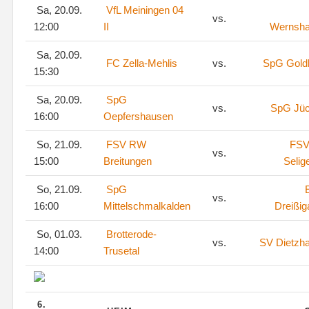
Sa, 20.09.
VfL Meiningen 04
vs.
12:00
II
Wernsh
Sa, 20.09.
FC Zella-Mehlis
vs.
SpG Goldl
15:30
Sa, 20.09.
SpG
vs.
SpG Jü
16:00
Oepfershausen
So, 21.09.
FSV RW
FSV
vs.
15:00
Breitungen
Selig
So, 21.09.
SpG
vs.
16:00
Mittelschmalkalden
Dreißig
So, 01.03.
Brotterode-
vs.
SV Dietzh
14:00
Trusetal
6.