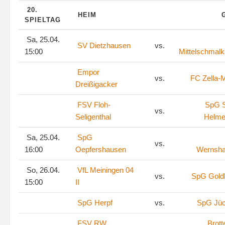
20.
HEIM
SPIELTAG
Sa, 25.04.
SV Dietzhausen
vs.
15:00
Mittelschmalk
Empor
vs.
FC Zella-M
Dreißigacker
FSV Floh-
SpG S
vs.
Seligenthal
Helme
Sa, 25.04.
SpG
vs.
16:00
Oepfershausen
Wernsh
So, 26.04.
VfL Meiningen 04
vs.
SpG Goldl
15:00
II
SpG Herpf
vs.
SpG Jü
FSV RW
Brott