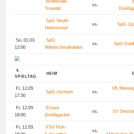
Brotterode-
vs.
Trusetal
Dreißig
SpG Struth-
vs.
SpG Jü
Helmershof
So, 01.03.
SpG
vs.
SpG Goldl
12:00
Mittelschmalkalden
4.
HEIM
SPIELTAG
Fr, 12.09.
VfL Meinin
SpG Jüchsen
vs.
17:30
Fr, 12.09.
Empor
vs.
SV Dietzh
18:00
Dreißigacker
Fr, 12.09.
FSV Floh-
vs.