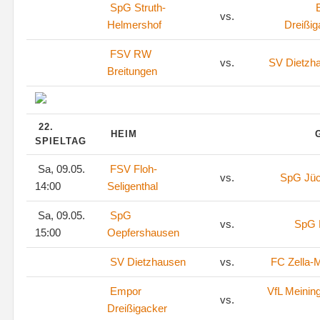
SpG Struth-
vs.
Helmershof
Dreißig
FSV RW
vs.
SV Dietzh
Breitungen
22.
HEIM
SPIELTAG
Sa, 09.05.
FSV Floh-
vs.
SpG Jü
14:00
Seligenthal
Sa, 09.05.
SpG
vs.
SpG 
15:00
Oepfershausen
SV Dietzhausen
vs.
FC Zella-M
Empor
VfL Meinin
vs.
Dreißigacker