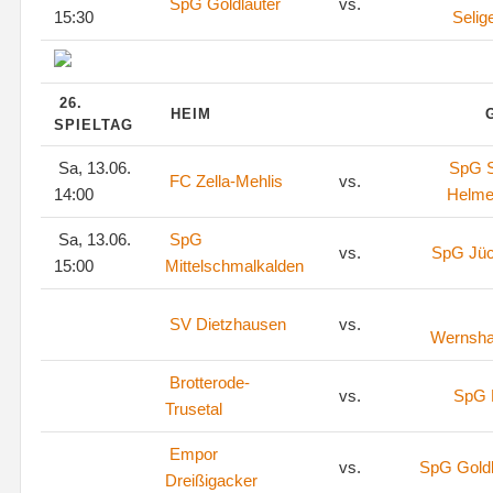
SpG Goldlauter
vs.
15:30
Selig
26.
HEIM
SPIELTAG
Sa, 13.06.
SpG S
FC Zella-Mehlis
vs.
14:00
Helme
Sa, 13.06.
SpG
vs.
SpG Jü
15:00
Mittelschmalkalden
SV Dietzhausen
vs.
Wernsh
Brotterode-
vs.
SpG 
Trusetal
Empor
vs.
SpG Goldl
Dreißigacker