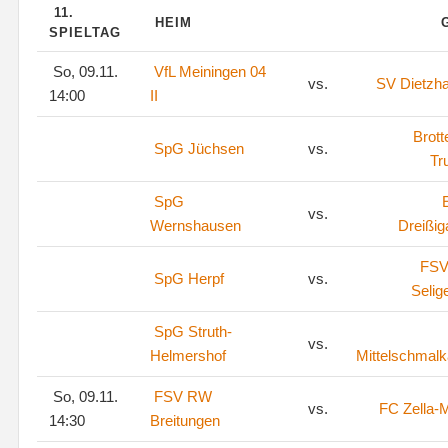
11.
HEIM
SPIELTAG
So, 09.11.
VfL Meiningen 04
vs.
SV Dietzh
14:00
II
Brott
SpG Jüchsen
vs.
Tr
SpG
vs.
Wernshausen
Dreißig
FSV
SpG Herpf
vs.
Selig
SpG Struth-
vs.
Helmershof
Mittelschmalk
So, 09.11.
FSV RW
vs.
FC Zella-M
14:30
Breitungen