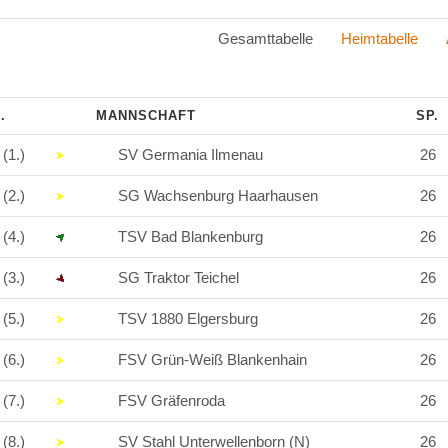
Gesamttabelle
Heimtabelle
.
MANNSCHAFT
SP.
(1.)
SV Germania Ilmenau
26
(2.)
SG Wachsenburg Haarhausen
26
(4.)
TSV Bad Blankenburg
26
(3.)
SG Traktor Teichel
26
(5.)
TSV 1880 Elgersburg
26
(6.)
FSV Grün-Weiß Blankenhain
26
(7.)
FSV Gräfenroda
26
(8.)
SV Stahl Unterwellenborn (N)
26