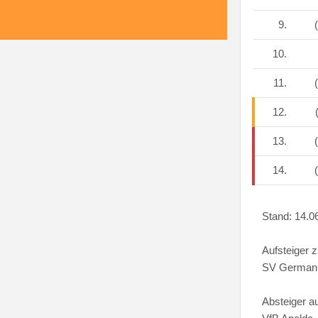
9.
(
10.
11.
(
12.
(
13.
(
14.
(
Stand: 14.0
Aufsteiger 
SV Germani
Absteiger a