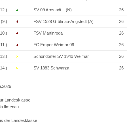
12.)
SV 09 Arnstadt II (N)
26
(9.)
FSV 1928 Gräfinau-Angstedt (A)
26
10.)
FSV Martinroda
26
11.)
FC Empor Weimar 06
26
13.)
Schöndorfer SV 1949 Weimar
26
14.)
SV 1883 Schwarza
26
6.2026
zur Landesklasse
a Ilmenau
us der Landesklasse