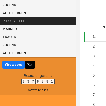
JUGEND
ALTE HERREN
POKALSPIELE
PL
MÄNNER
1.
FRAUEN
JUGEND
2.
ALTE HERREN
3.
Facebook
X
4.
Besucher gesamt
5.
6
3
7
6
8
8
1
6.
powered by zLiga
7.
8.