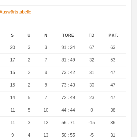
Auswärtstabelle
S
U
N
TORE
TD
PKT.
20
3
3
91 : 24
67
63
17
2
7
81 : 49
32
53
15
2
9
73 : 42
31
47
15
2
9
73 : 43
30
47
14
5
7
72 : 49
23
47
11
5
10
44 : 44
0
38
11
3
12
56 : 71
-15
36
9
4
13
50 : 55
-5
31