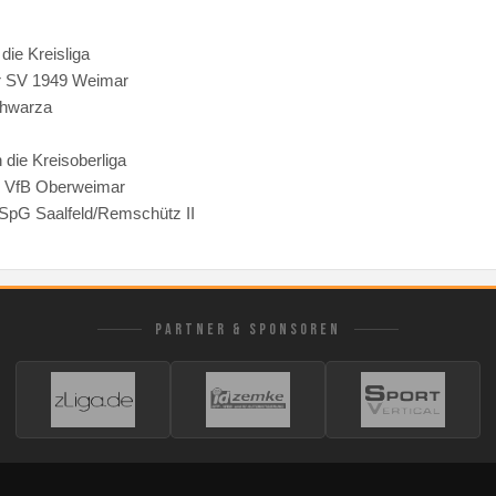
 die Kreisliga
r SV 1949 Weimar
hwarza
n die Kreisoberliga
: VfB Oberweimar
 SpG Saalfeld/Remschütz II
PARTNER & SPONSOREN