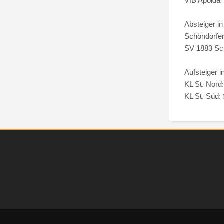
VfB Apolda
Absteiger in
Schöndorfe
SV 1883 Sc
Aufsteiger i
KL St. Nord
KL St. Süd: