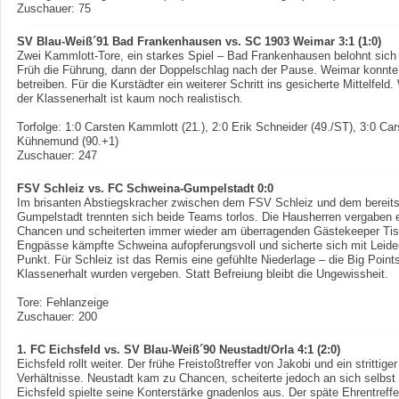
Zuschauer: 75
SV Blau-Weiß´91 Bad Frankenhausen vs. SC 1903 Weimar 3:1 (1:0)
Zwei Kammlott-Tore, ein starkes Spiel – Bad Frankenhausen belohnt sich f
Früh die Führung, dann der Doppelschlag nach der Pause. Weimar konnte
betreiben. Für die Kurstädter ein weiterer Schritt ins gesicherte Mittelfeld.
der Klassenerhalt ist kaum noch realistisch.
Torfolge: 1:0 Carsten Kammlott (21.), 2:0 Erik Schneider (49./ST), 3:0 Ca
Kühnemund (90.+1)
Zuschauer: 247
FSV Schleiz vs. FC Schweina-Gumpelstadt 0:0
Im brisanten Abstiegskracher zwischen dem FSV Schleiz und dem bereit
Gumpelstadt trennten sich beide Teams torlos. Die Hausherren vergaben e
Chancen und scheiterten immer wieder am überragenden Gästekeeper Tisc
Engpässe kämpfte Schweina aufopferungsvoll und sicherte sich mit Leiden
Punkt. Für Schleiz ist das Remis eine gefühlte Niederlage – die Big Poi
Klassenerhalt wurden vergeben. Statt Befreiung bleibt die Ungewissheit.
Tore: Fehlanzeige
Zuschauer: 200
1. FC Eichsfeld vs. SV Blau-Weiß´90 Neustadt/Orla 4:1 (2:0)
Eichsfeld rollt weiter. Der frühe Freistoßtreffer von Jakobi und ein strittige
Verhältnisse. Neustadt kam zu Chancen, scheiterte jedoch an sich selbs
Eichsfeld spielte seine Konterstärke gnadenlos aus. Der späte Ehrentreffer