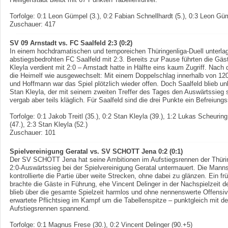
Torfolge: 0:1 Leon Gümpel (3.), 0:2 Fabian Schnellhardt (5.), 0:3 Leon Güm
Zuschauer: 417
SV 09 Arnstadt vs. FC Saalfeld 2:3 (0:2)
In einem hochdramatischen und temporeichen Thüringenliga-Duell unterla
abstiegsbedrohten FC Saalfeld mit 2:3. Bereits zur Pause führten die Gäst
Kleyla verdient mit 2:0 – Arnstadt hatte in Hälfte eins kaum Zugriff. Nac
die Heimelf wie ausgewechselt: Mit einem Doppelschlag innerhalb von 1
und Hoffmann war das Spiel plötzlich wieder offen. Doch Saalfeld blieb u
Stan Kleyla, der mit seinem zweiten Treffer des Tages den Auswärtssieg s
vergab aber teils kläglich. Für Saalfeld sind die drei Punkte ein Befreiun
Torfolge: 0:1 Jakob Treitl (35.), 0:2 Stan Kleyla (39.), 1:2 Lukas Scheurin
(47.), 2:3 Stan Kleyla (52.)
Zuschauer: 101
Spielvereinigung Geratal vs. SV SCHOTT Jena 0:2 (0:1)
Der SV SCHOTT Jena hat seine Ambitionen im Aufstiegsrennen der Thürin
2:0-Auswärtssieg bei der Spielvereinigung Geratal untermauert. Die Manns
kontrollierte die Partie über weite Strecken, ohne dabei zu glänzen. Ein f
brachte die Gäste in Führung, ehe Vincent Delinger in der Nachspielzeit 
blieb über die gesamte Spielzeit harmlos und ohne nennenswerte Offensiv
erwartete Pflichtsieg im Kampf um die Tabellenspitze – punktgleich mit de
Aufstiegsrennen spannend.
Torfolge: 0:1 Magnus Frese (30.), 0:2 Vincent Delinger (90.+5)