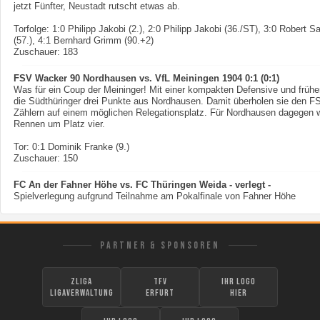
jetzt Fünfter, Neustadt rutscht etwas ab.
Torfolge: 1:0 Philipp Jakobi (2.), 2:0 Philipp Jakobi (36./ST), 3:0 Robert S
(57.), 4:1 Bernhard Grimm (90.+2)
Zuschauer: 183
FSV Wacker 90 Nordhausen vs. VfL Meiningen 1904 0:1 (0:1)
Was für ein Coup der Meininger! Mit einer kompakten Defensive und frühe
die Südthüringer drei Punkte aus Nordhausen. Damit überholen sie den F
Zählern auf einem möglichen Relegationsplatz. Für Nordhausen dagegen 
Rennen um Platz vier.
Tor: 0:1 Dominik Franke (9.)
Zuschauer: 150
FC An der Fahner Höhe vs. FC Thüringen Weida - verlegt -
Spielverlegung aufgrund Teilnahme am Pokalfinale von Fahner Höhe
PARTNER & SPONSOREN
zLiga
TFV
Ihr Logo
Ligaverwaltung
Erfurt
hier