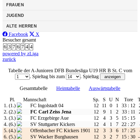
FRAUEN
JUGEND
ALTE HERREN
Facebook
X
Besucher gesamt
6
3
7
6
7
4
4
powered by zLiga
zurück
Tabelle der A-Junioren DFB Bundesliga U19 HR B St. C vom
. Spieltag bis zum
. Spieltag
Gesamttabelle
Heimtabelle
Auswärtstabelle
Pl.
Mannschaft
Sp.
S
U
N
Tore
1.
(1.)
FC Ingolstadt 04
12
11
0
1
33 : 12
2.
(2.)
FC Carl Zeiss Jena
12
9
1
2
33 : 11
3.
(3.)
FC Erzgebirge Aue
12
4
3
5
15 : 15
4.
(6.)
SV Stuttgarter Kickers
12
4
1
7
22 : 27
5.
(4.)
Offenbacher FC Kickers 1901
12
3
3
6
17 : 25
6.
(5.)
SV Wacker Burghausen
12
3
2
7
15 : 30
-