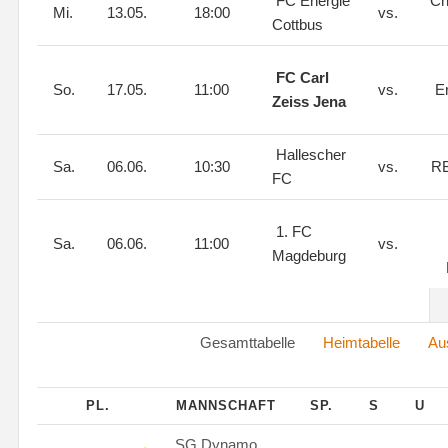
FC Energie
Ch
Mi.
13.05.
18:00
vs.
Cottbus
FC Carl
So.
17.05.
11:00
vs.
E
Zeiss Jena
Hallescher
Sa.
06.06.
10:30
vs.
RB
FC
1. FC
Sa.
06.06.
11:00
vs.
Magdeburg
Gesamttabelle
Heimtabelle
Au
PL.
MANNSCHAFT
SP.
S
U
SG Dynamo