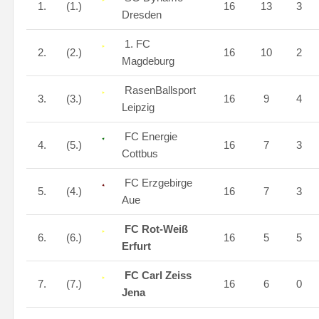
1.
(1.)
16
13
3
Dresden
1. FC
2.
(2.)
16
10
2
Magdeburg
RasenBallsport
3.
(3.)
16
9
4
Leipzig
FC Energie
4.
(5.)
16
7
3
Cottbus
FC Erzgebirge
5.
(4.)
16
7
3
Aue
FC Rot-Weiß
6.
(6.)
16
5
5
Erfurt
FC Carl Zeiss
7.
(7.)
16
6
0
Jena