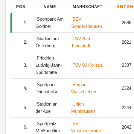
ANZAH
POS.
NAME
MANNSCHAFT
Sportpark Am
BSV
1.
2686
Göldner
Sondershausen
Stadion am
TSV Bad
2.
2621
Österberg
Tennstedt
Friedrich-
3.
Ludwig-Jahn-
FSV 06 Kölleda
2337
Sportstätte
Sportpark
Empor
4.
2324
Teichstraße
Walschleben
Stadion an
Union
5.
2244
der Aue
Mühlhausen
Sportplatz
SV
6.
2042
Meißnerblick
Wüstheuterode