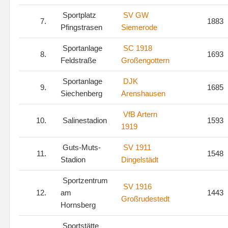
Sportplatz
SV GW
7.
1883
Pfingstrasen
Siemerode
Sportanlage
SC 1918
8.
1693
Feldstraße
Großengottern
Sportanlage
DJK
9.
1685
Siechenberg
Arenshausen
VfB Artern
10.
Salinestadion
1593
1919
Guts-Muts-
SV 1911
11.
1548
Stadion
Dingelstädt
Sportzentrum
SV 1916
12.
am
1443
Großrudestedt
Hornsberg
Sportstätte