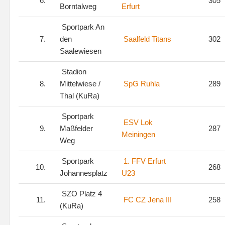
6.
305
Borntalweg
Erfurt
Sportpark An
7.
den
Saalfeld Titans
302
Saalewiesen
Stadion
8.
Mittelwiese /
SpG Ruhla
289
Thal (KuRa)
Sportpark
ESV Lok
9.
Maßfelder
287
Meiningen
Weg
Sportpark
1. FFV Erfurt
10.
268
Johannesplatz
U23
SZO Platz 4
11.
FC CZ Jena III
258
(KuRa)