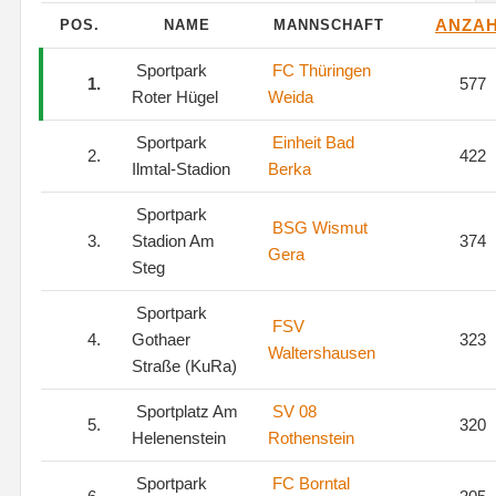
ANZA
POS.
NAME
MANNSCHAFT
Sportpark
FC Thüringen
1.
577
Roter Hügel
Weida
Sportpark
Einheit Bad
2.
422
Ilmtal-Stadion
Berka
Sportpark
BSG Wismut
3.
Stadion Am
374
Gera
Steg
Sportpark
FSV
4.
Gothaer
323
Waltershausen
Straße (KuRa)
Sportplatz Am
SV 08
5.
320
Helenenstein
Rothenstein
Sportpark
FC Borntal