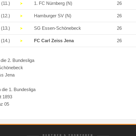
(11.)
1. FC Nürnberg (N)
26
(12.)
Hamburger SV (N)
26
(13.)
SG Essen-Schönebeck
26
(14.)
FC Carl Zeiss Jena
26
 die 2. Bundesliga
Schönebeck
ss Jena
n die 1. Bundesliga
rt 1893
nz 05
PARTNER & SPONSOREN