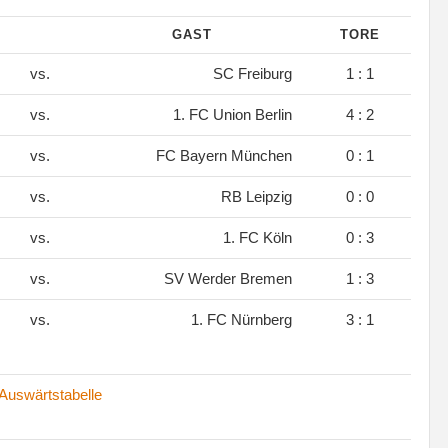
GAST
TORE
vs.
SC Freiburg
1 : 1
vs.
1. FC Union Berlin
4 : 2
vs.
FC Bayern München
0 : 1
vs.
RB Leipzig
0 : 0
vs.
1. FC Köln
0 : 3
vs.
SV Werder Bremen
1 : 3
vs.
1. FC Nürnberg
3 : 1
Auswärtstabelle