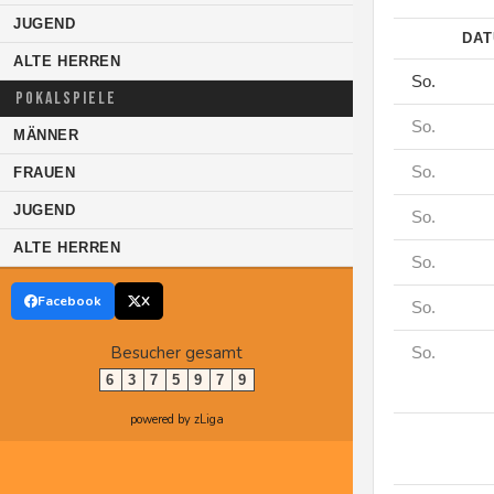
JUGEND
DA
ALTE HERREN
So.
POKALSPIELE
So.
MÄNNER
So.
FRAUEN
JUGEND
So.
ALTE HERREN
So.
Facebook
X
So.
Besucher gesamt
So.
6
3
7
5
9
7
9
powered by zLiga