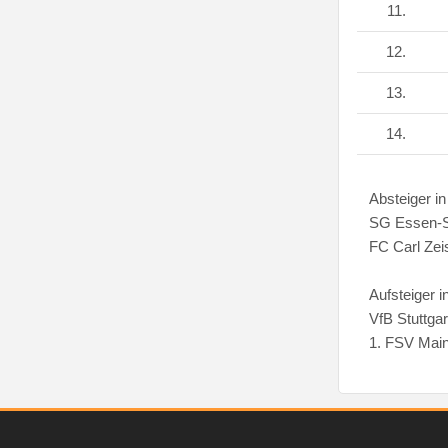
11.
12.
13.
14.
Absteiger in
SG Essen-
FC Carl Zei
Aufsteiger i
VfB Stuttga
1. FSV Mai