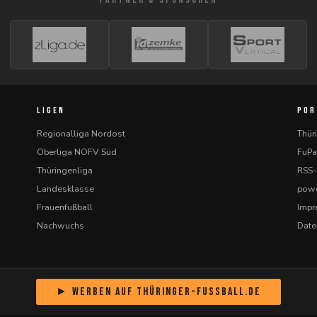
LIGEN
POR
Regionalliga Nordost
Thür
Oberliga NOFV Süd
FuPa
Thüringenliga
RSS
Landesklasse
powe
Frauenfußball
Imp
Nachwuchs
Date
► Werben auf Thüringer-Fussball.de