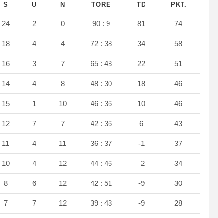
S
U
N
TORE
TD
PKT.
24
2
0
90 : 9
81
74
18
4
4
72 : 38
34
58
16
3
7
65 : 43
22
51
14
4
8
48 : 30
18
46
15
1
10
46 : 36
10
46
12
7
7
42 : 36
6
43
11
4
11
36 : 37
-1
37
10
4
12
44 : 46
-2
34
8
6
12
42 : 51
-9
30
7
7
12
39 : 48
-9
28