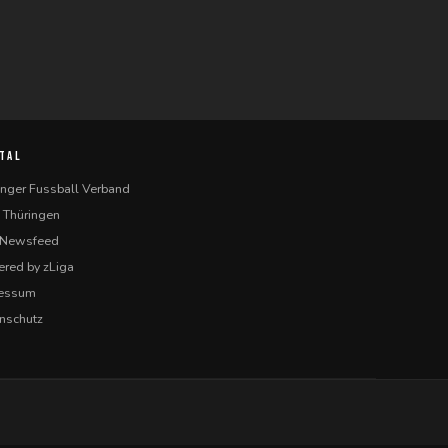
TAL
inger Fussball Verband
 Thüringen
-Newsfeed
red by zLiga
ressum
nschutz