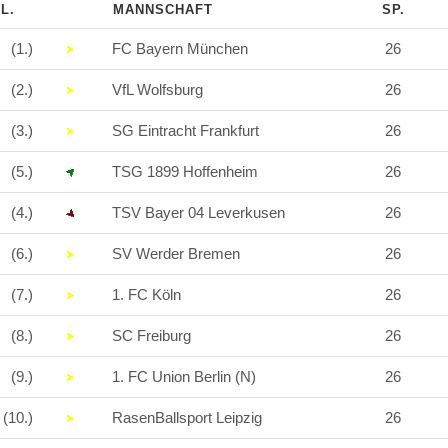
L.
MANNSCHAFT
SP.
(1.)
FC Bayern München
26
(2.)
VfL Wolfsburg
26
(3.)
SG Eintracht Frankfurt
26
(5.)
TSG 1899 Hoffenheim
26
(4.)
TSV Bayer 04 Leverkusen
26
(6.)
SV Werder Bremen
26
(7.)
1. FC Köln
26
(8.)
SC Freiburg
26
(9.)
1. FC Union Berlin (N)
26
(10.)
RasenBallsport Leipzig
26