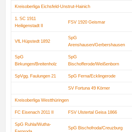
Kreisoberliga Eichsfeld-Unstrut-Hainich
1. SC 1911
FSV 1920 Geismar
Heiligenstadt II
SpG
VfL Hüpstedt 1892
Arenshausen/Gerbershausen
SpG
SpG
Birkungen/Breitenholz
Bischofferode/Weißenborn
SpVgg. Faulungen 21
SpG Ferna/Ecklingerode
SV Fortuna 49 Körner
Kreisoberliga Westthüringen
FC Eisenach 2011 II
FSV Ulstertal Geisa 1866
SpG Ruhla/Wutha-
SpG Bischofroda/Creuzburg
Farnroda