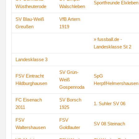
Sportfreunde Elxleben
Wüstheuterode
Walschleben
SV Blau-Weiß
VfB Artern
Greußen
1919
» fussball.de -
Landesklasse St 2
Landesklasse 3
SV Grün-
FSV Eintracht
SpG
Weiß
Hildburghausen
Herpf/Helmershausen
Gospenroda
FC Eisenach
SV Borsch
1. Suhler SV 06
2011
1925
FSV
FSV
SV 08 Steinach
Waltershausen
Goldlauter