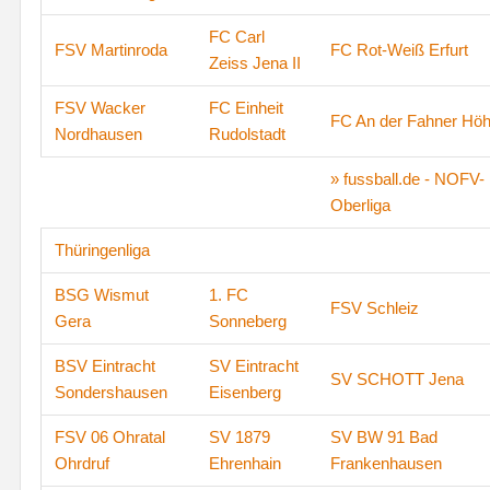
FC Carl
FSV Martinroda
FC Rot-Weiß Erfurt
Zeiss Jena II
FSV Wacker
FC Einheit
FC An der Fahner Hö
Nordhausen
Rudolstadt
» fussball.de - NOFV-
Oberliga
Thüringenliga
BSG Wismut
1. FC
FSV Schleiz
Gera
Sonneberg
BSV Eintracht
SV Eintracht
SV SCHOTT Jena
Sondershausen
Eisenberg
FSV 06 Ohratal
SV 1879
SV BW 91 Bad
Ohrdruf
Ehrenhain
Frankenhausen