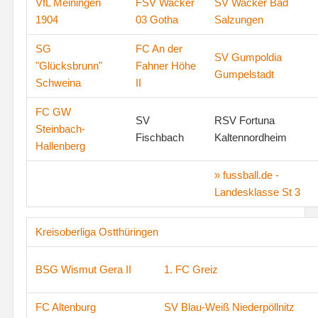
VfL Meiningen
FSV Wacker
SV Wacker Bad
1904
03 Gotha
Salzungen
SG
FC An der
SV Gumpoldia
"Glücksbrunn"
Fahner Höhe
Gumpelstadt
Schweina
II
FC GW
SV
RSV Fortuna
Steinbach-
Fischbach
Kaltennordheim
Hallenberg
» fussball.de -
Landesklasse St 3
Kreisoberliga Ostthüringen
BSG Wismut Gera II
1. FC Greiz
FC Altenburg
SV Blau-Weiß Niederpöllnitz