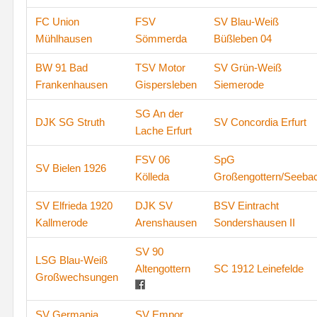
FC Union
FSV
SV Blau-Weiß
Mühlhausen
Sömmerda
Büßleben 04
BW 91 Bad
TSV Motor
SV Grün-Weiß
Frankenhausen
Gispersleben
Siemerode
SG An der
DJK SG Struth
SV Concordia Erfurt
Lache Erfurt
FSV 06
SpG
SV Bielen 1926
Kölleda
Großengottern/Seeba
SV Elfrieda 1920
DJK SV
BSV Eintracht
Kallmerode
Arenshausen
Sondershausen II
SV 90
LSG Blau-Weiß
Altengottern
SC 1912 Leinefelde
Großwechsungen
SV Germania
SV Empor