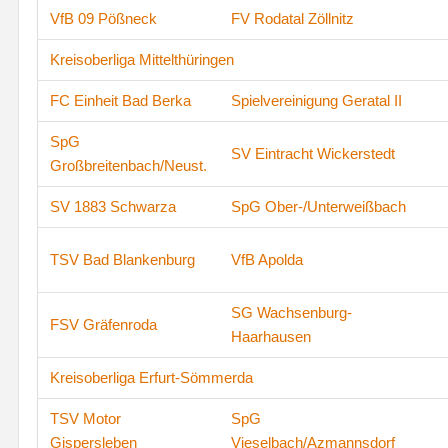
VfB 09 Pößneck
FV Rodatal Zöllnitz
Kreisoberliga Mittelthüringen
FC Einheit Bad Berka
Spielvereinigung Geratal II
SpG
SV Eintracht Wickerstedt
Großbreitenbach/Neust.
SV 1883 Schwarza
SpG Ober-/Unterweißbach
TSV Bad Blankenburg
VfB Apolda
SG Wachsenburg-
FSV Gräfenroda
Haarhausen
Kreisoberliga Erfurt-Sömmerda
TSV Motor
SpG
Gispersleben
Vieselbach/Azmannsdorf