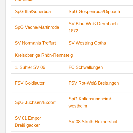
SpG Ifta/Scherbda
SpG Gospenroda/Dippach
SV Blau-Weiß Dermbach
SpG Vacha/Martinroda
1872
SV Normania Treffurt
SV Westring Gotha
Kreisoberliga Rhön-Rennsteig
1. Suhler SV 06
FC Schwallungen
FSV Goldlauter
FSV Rot-Weiß Breitungen
SpG Kaltensundheim/-
SpG Jüchsen/Exdorf
westheim
SV 01 Empor
SV 08 Struth-Helmershof
Dreißigacker