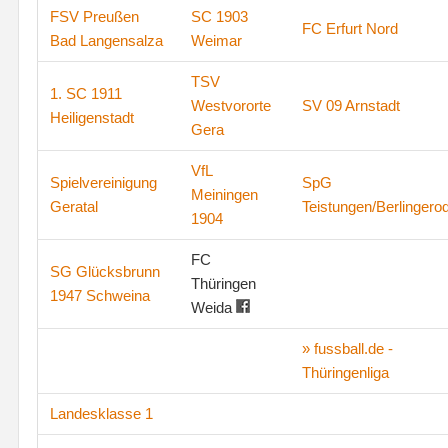
FSV Preußen
SC 1903
FC Erfurt Nord
Bad Langensalza
Weimar
TSV
1. SC 1911
Westvororte
SV 09 Arnstadt
Heiligenstadt
Gera
VfL
Spielvereinigung
SpG
Meiningen
Geratal
Teistungen/Berlingero
1904
FC
SG Glücksbrunn
Thüringen
1947 Schweina
Weida
» fussball.de -
Thüringenliga
Landesklasse 1