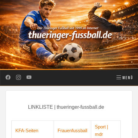
MENÜ
LINKLISTE | thueringer-fussball.de
Sport |
KFA-Seiten
Frauenfussball
mdr