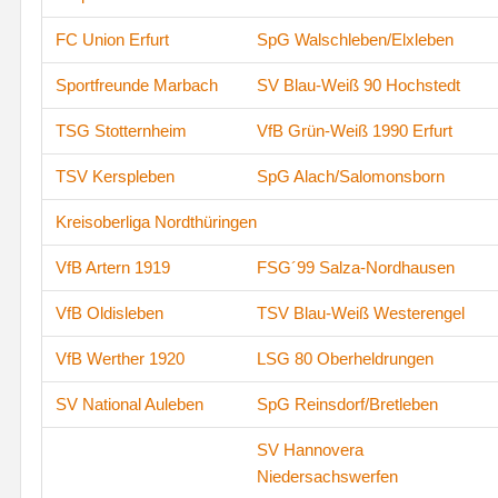
FC Union Erfurt
SpG Walschleben/Elxleben
Sportfreunde Marbach
SV Blau-Weiß 90 Hochstedt
TSG Stotternheim
VfB Grün-Weiß 1990 Erfurt
TSV Kerspleben
SpG Alach/Salomonsborn
Kreisoberliga Nordthüringen
VfB Artern 1919
FSG´99 Salza-Nordhausen
VfB Oldisleben
TSV Blau-Weiß Westerengel
VfB Werther 1920
LSG 80 Oberheldrungen
SV National Auleben
SpG Reinsdorf/Bretleben
SV Hannovera
Niedersachswerfen