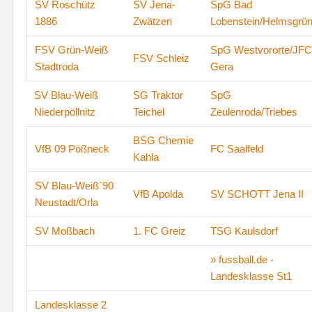
SV Roschütz
SV Jena-
SpG Bad
1886
Zwätzen
Lobenstein/Helmsgrü
FSV Grün-Weiß
SpG Westvororte/JFC
FSV Schleiz
Stadtroda
Gera
SV Blau-Weiß
SG Traktor
SpG
Niederpöllnitz
Teichel
Zeulenroda/Triebes
BSG Chemie
VfB 09 Pößneck
FC Saalfeld
Kahla
SV Blau-Weiß´90
VfB Apolda
SV SCHOTT Jena II
Neustadt/Orla
SV Moßbach
1. FC Greiz
TSG Kaulsdorf
» fussball.de -
Landesklasse St1
Landesklasse 2