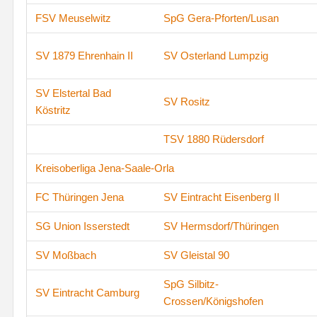
FSV Meuselwitz
SpG Gera-Pforten/Lusan
SV 1879 Ehrenhain II
SV Osterland Lumpzig
SV Elstertal Bad
SV Rositz
Köstritz
TSV 1880 Rüdersdorf
Kreisoberliga Jena-Saale-Orla
FC Thüringen Jena
SV Eintracht Eisenberg II
SG Union Isserstedt
SV Hermsdorf/Thüringen
SV Moßbach
SV Gleistal 90
SpG Silbitz-
SV Eintracht Camburg
Crossen/Königshofen