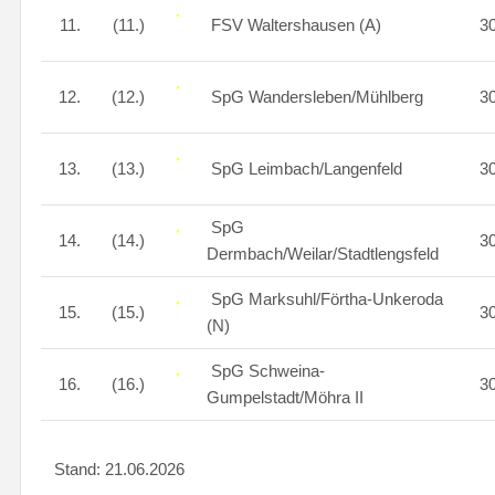
11.
(11.)
FSV Waltershausen (A)
3
12.
(12.)
SpG Wandersleben/Mühlberg
3
13.
(13.)
SpG Leimbach/Langenfeld
3
SpG
14.
(14.)
3
Dermbach/Weilar/Stadtlengsfeld
SpG Marksuhl/Förtha-Unkeroda
15.
(15.)
3
(N)
SpG Schweina-
16.
(16.)
3
Gumpelstadt/Möhra II
Stand: 21.06.2026