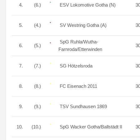
4.
(6.)
ESV Lokomotive Gotha (N)
3
5.
(4.)
SV Westring Gotha (A)
3
SpG Ruhla/Wutha-
6.
(5.)
3
Farnroda/Etterwinden
7.
(7.)
SG Hötzelsroda
3
8.
(8.)
FC Eisenach 2011
3
9.
(9.)
TSV Sundhausen 1869
3
10.
(10.)
SpG Wacker Gotha/Ballstädt II
3