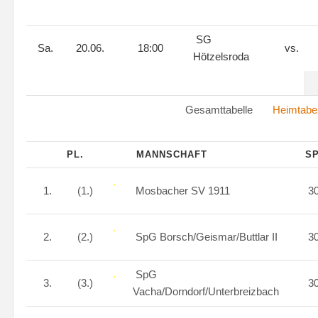
SG
Sa.
20.06.
18:00
vs.
Hötzelsroda
Gesamttabelle
Heimtabel
PL.
MANNSCHAFT
SP
1.
(1.)
Mosbacher SV 1911
3
2.
(2.)
SpG Borsch/Geismar/Buttlar II
3
SpG
3.
(3.)
3
Vacha/Dorndorf/Unterbreizbach