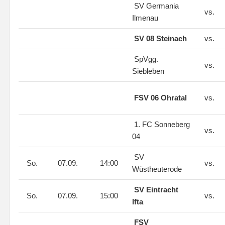
SV Germania
vs.
Ilmenau
SV 08 Steinach
vs.
SpVgg.
vs.
Siebleben
FSV 06 Ohratal
vs.
1. FC Sonneberg
vs.
04
SV
So.
07.09.
14:00
vs.
Wüstheuterode
SV Eintracht
So.
07.09.
15:00
vs.
Ifta
FSV