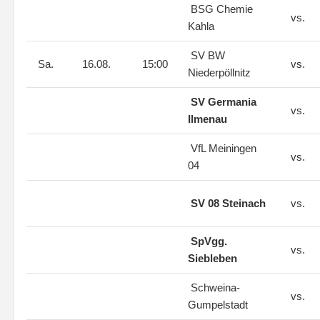
BSG Chemie
vs.
Kahla
SV BW
Sa.
16.08.
15:00
vs.
Niederpöllnitz
SV Germania
vs.
Ilmenau
VfL Meiningen
vs.
04
SV 08 Steinach
vs.
SpVgg.
vs.
Siebleben
Schweina-
vs.
Gumpelstadt