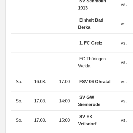
SV Schmölln
vs.
1913
Einheit Bad
vs.
Berka
1. FC Greiz
vs.
FC Thüringen
vs.
Weida
Sa.
16.08.
17:00
FSV 06 Ohratal
vs.
SV GW
So.
17.08.
14:00
vs.
Siemerode
SV EK
So.
17.08.
15:00
vs.
Veilsdorf