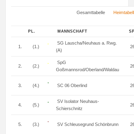
Gesamttabelle
Heimtabel
PL.
MANNSCHAFT
SP
SG Lauscha/Neuhaus a. Rwg.
1.
(1.)
2
(A)
SpG
2.
(2.)
2
Goßmannsrod/Oberland/Waldau
3.
(4.)
SC 06 Oberlind
2
SV Isolator Neuhaus-
4.
(5.)
2
Schierschnitz
5.
(3.)
SV Schleusegrund Schönbrunn
2