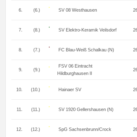
6.
(6.)
SV 08 Westhausen
2
7.
(8.)
SV Elektro-Keramik Veilsdorf
2
8.
(7.)
FC Blau-Weiß Schalkau (N)
2
FSV 06 Eintracht
9.
(9.)
2
Hildburghausen II
10.
(10.)
Hainaer SV
2
11.
(11.)
SV 1920 Gellershausen (N)
2
12.
(12.)
SpG Sachsenbrunn/Crock
2