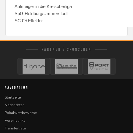
Aufsteiger in die Kreisoberliga
SpG Heldburg/Ummerstadt
SC 09 Effelder
PARTNER & SPONSOREN
NAVIGATION
Startseite
Nachrichten
Pokalwettbewerbe
Vereinslinks
Transferliste