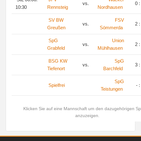
vs.
0 :
10:30
Rennsteig
Nordhausen
SV BW
FSV
vs.
2 :
Greußen
Sömmerda
SpG
Union
vs.
2 :
Grabfeld
Mühlhausen
BSG KW
SpG
vs.
3 :
Tiefenort
Barchfeld
SpG
Spielfrei
- :
Teistungen
Klicken Sie auf eine Mannschaft um den dazugehörigen Sp
anzuzeigen.