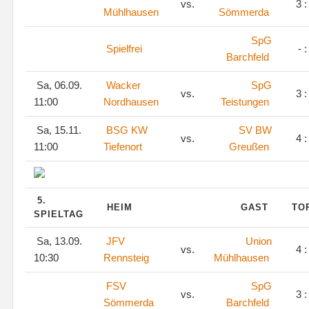
vs.
3 :
Mühlhausen
Sömmerda
SpG
Spielfrei
- :
Barchfeld
Sa, 06.09.
Wacker
SpG
vs.
3 :
11:00
Nordhausen
Teistungen
Sa, 15.11.
BSG KW
SV BW
vs.
4 :
11:00
Tiefenort
Greußen
5.
HEIM
GAST
TO
SPIELTAG
Sa, 13.09.
JFV
Union
vs.
4 :
10:30
Rennsteig
Mühlhausen
FSV
SpG
vs.
3 :
Sömmerda
Barchfeld