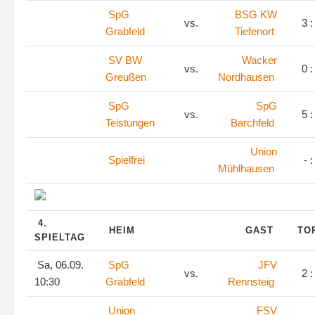
SpG
BSG KW
vs.
3 :
Grabfeld
Tiefenort
SV BW
Wacker
vs.
0 :
Greußen
Nordhausen
SpG
SpG
vs.
5 :
Teistungen
Barchfeld
Union
Spielfrei
- :
Mühlhausen
4.
HEIM
GAST
TO
SPIELTAG
Sa, 06.09.
SpG
JFV
vs.
2 :
10:30
Grabfeld
Rennsteig
Union
FSV