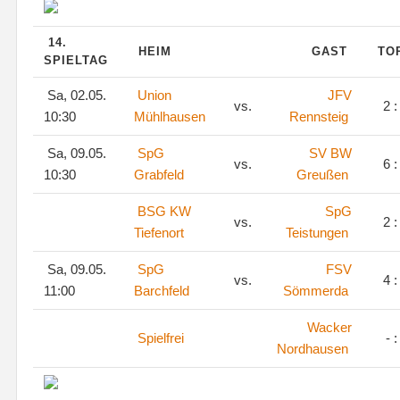
14.
HEIM
GAST
TO
SPIELTAG
Sa, 02.05.
Union
JFV
vs.
2 :
10:30
Mühlhausen
Rennsteig
Sa, 09.05.
SpG
SV BW
vs.
6 :
10:30
Grabfeld
Greußen
BSG KW
SpG
vs.
2 :
Tiefenort
Teistungen
Sa, 09.05.
SpG
FSV
vs.
4 :
11:00
Barchfeld
Sömmerda
Wacker
Spielfrei
- :
Nordhausen