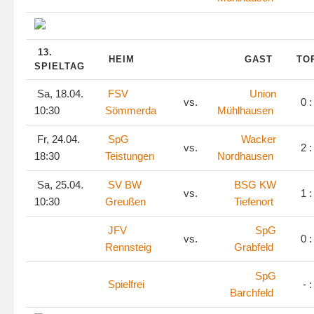
13.
HEIM
GAST
TO
SPIELTAG
Sa, 18.04.
FSV
Union
vs.
0 :
10:30
Sömmerda
Mühlhausen
Fr, 24.04.
SpG
Wacker
vs.
2 :
18:30
Teistungen
Nordhausen
Sa, 25.04.
SV BW
BSG KW
vs.
1 :
10:30
Greußen
Tiefenort
JFV
SpG
vs.
0 :
Rennsteig
Grabfeld
SpG
Spielfrei
- :
Barchfeld