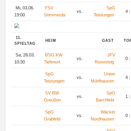
Mi, 03.06.
FSV
SpG
vs.
4 :
19:00
Sömmerda
Teistungen
11.
HEIM
GAST
TO
SPIELTAG
Sa, 28.03.
BSG KW
JFV
vs.
0 :
10:30
Tiefenort
Rennsteig
SpG
Union
vs.
4 :
Teistungen
Mühlhausen
SV BW
SpG
vs.
1 :
Greußen
Barchfeld
SpG
Wacker
vs.
0 :
Grabfeld
Nordhausen
FSV