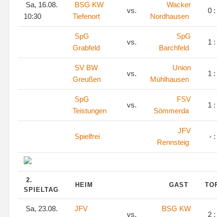
Sa, 16.08.
BSG KW
Wacker
vs.
0 :
10:30
Tiefenort
Nordhausen
SpG
SpG
vs.
1 :
Grabfeld
Barchfeld
SV BW
Union
vs.
1 :
Greußen
Mühlhausen
SpG
FSV
vs.
1 :
Teistungen
Sömmerda
JFV
Spielfrei
- :
Rennsteig
2.
HEIM
GAST
TO
SPIELTAG
Sa, 23.08.
JFV
BSG KW
vs.
2 :