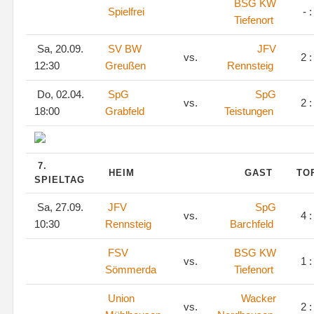
BSG KW
Spielfrei
- :
Tiefenort
Sa, 20.09.
SV BW
JFV
vs.
2 :
12:30
Greußen
Rennsteig
Do, 02.04.
SpG
SpG
vs.
2 :
18:00
Grabfeld
Teistungen
7.
HEIM
GAST
TO
SPIELTAG
Sa, 27.09.
JFV
SpG
vs.
4 :
10:30
Rennsteig
Barchfeld
FSV
BSG KW
vs.
1 :
Sömmerda
Tiefenort
Union
Wacker
vs.
2 :