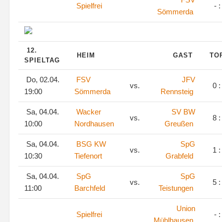
Spielfrei
- :
Sömmerda
12.
HEIM
GAST
TO
SPIELTAG
Do, 02.04.
FSV
JFV
vs.
0 :
19:00
Sömmerda
Rennsteig
Sa, 04.04.
Wacker
SV BW
vs.
8 :
10:00
Nordhausen
Greußen
Sa, 04.04.
BSG KW
SpG
vs.
1 :
10:30
Tiefenort
Grabfeld
Sa, 04.04.
SpG
SpG
vs.
5 :
11:00
Barchfeld
Teistungen
Union
Spielfrei
- :
Mühlhausen