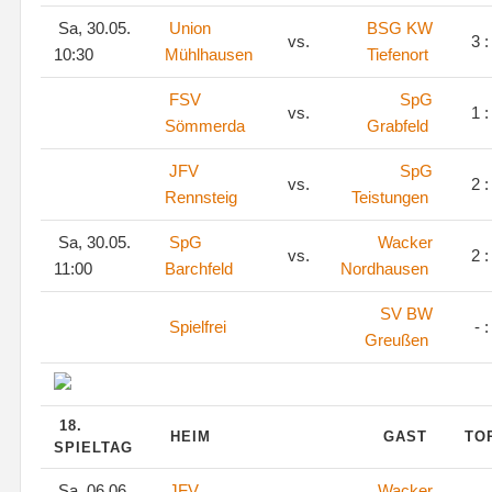
Sa, 30.05.
Union
BSG KW
vs.
3 :
10:30
Mühlhausen
Tiefenort
FSV
SpG
vs.
1 :
Sömmerda
Grabfeld
JFV
SpG
vs.
2 :
Rennsteig
Teistungen
Sa, 30.05.
SpG
Wacker
vs.
2 :
11:00
Barchfeld
Nordhausen
SV BW
Spielfrei
- :
Greußen
18.
HEIM
GAST
TO
SPIELTAG
Sa, 06.06.
JFV
Wacker