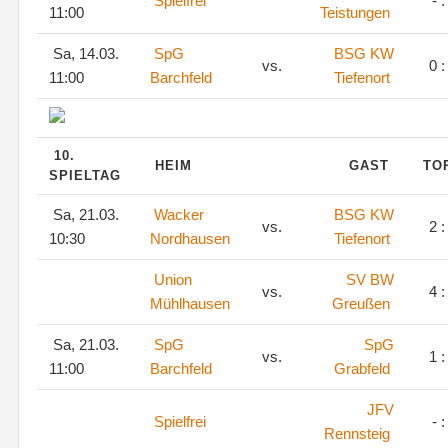
Spielfrei
- :
11:00
Teistungen
Sa, 14.03.
SpG
BSG KW
vs.
0 :
11:00
Barchfeld
Tiefenort
10.
HEIM
GAST
TO
SPIELTAG
Sa, 21.03.
Wacker
BSG KW
vs.
2 :
10:30
Nordhausen
Tiefenort
Union
SV BW
vs.
4 :
Mühlhausen
Greußen
Sa, 21.03.
SpG
SpG
vs.
1 :
11:00
Barchfeld
Grabfeld
JFV
Spielfrei
- :
Rennsteig