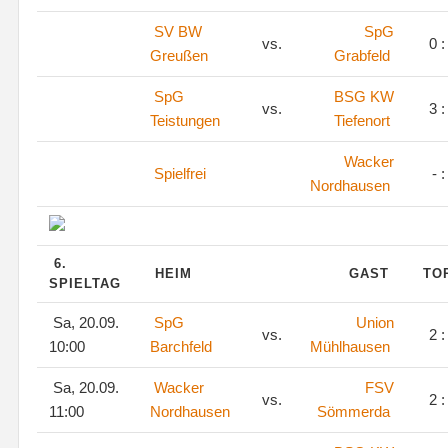
SV BW
SpG
vs.
0 :
Greußen
Grabfeld
SpG
BSG KW
vs.
3 :
Teistungen
Tiefenort
Wacker
Spielfrei
- :
Nordhausen
6.
HEIM
GAST
TO
SPIELTAG
Sa, 20.09.
SpG
Union
vs.
2 :
10:00
Barchfeld
Mühlhausen
Sa, 20.09.
Wacker
FSV
vs.
2 :
11:00
Nordhausen
Sömmerda