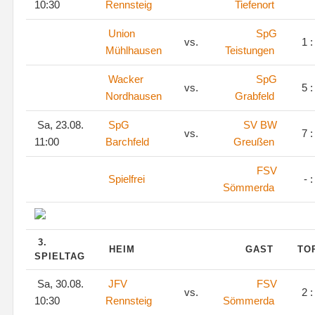
10:30
Rennsteig
Tiefenort
Union
SpG
vs.
1 :
Mühlhausen
Teistungen
Wacker
SpG
vs.
5 :
Nordhausen
Grabfeld
Sa, 23.08.
SpG
SV BW
vs.
7 :
11:00
Barchfeld
Greußen
FSV
Spielfrei
- :
Sömmerda
3.
HEIM
GAST
TO
SPIELTAG
Sa, 30.08.
JFV
FSV
vs.
2 :
10:30
Rennsteig
Sömmerda