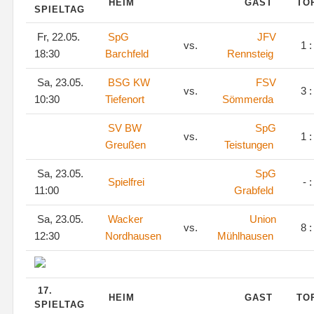
HEIM
GAST
TO
SPIELTAG
Fr, 22.05.
SpG
JFV
vs.
1 :
18:30
Barchfeld
Rennsteig
Sa, 23.05.
BSG KW
FSV
vs.
3 :
10:30
Tiefenort
Sömmerda
SV BW
SpG
vs.
1 :
Greußen
Teistungen
Sa, 23.05.
SpG
Spielfrei
- :
11:00
Grabfeld
Sa, 23.05.
Wacker
Union
vs.
8 :
12:30
Nordhausen
Mühlhausen
17.
HEIM
GAST
TO
SPIELTAG