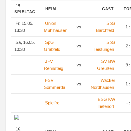
15.
HEIM
GAST
TO
SPIELTAG
Fr, 15.05.
Union
SpG
vs.
1 :
13:30
Mühlhausen
Barchfeld
Sa, 16.05.
SpG
SpG
vs.
2 :
10:30
Grabfeld
Teistungen
JFV
SV BW
vs.
9 :
Rennsteig
Greußen
FSV
Wacker
vs.
1 :
Sömmerda
Nordhausen
BSG KW
Spielfrei
- :
Tiefenort
16.