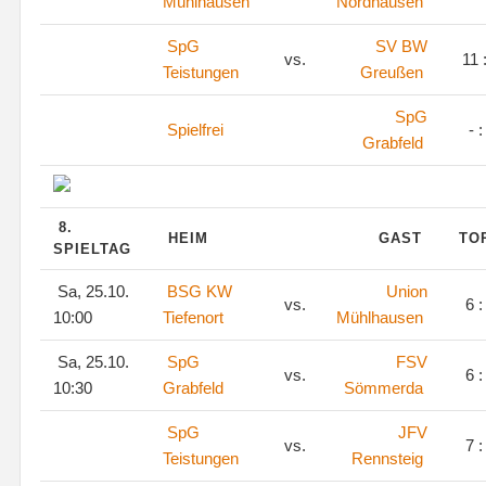
Mühlhausen
Nordhausen
SpG
SV BW
vs.
11 
Teistungen
Greußen
SpG
Spielfrei
- :
Grabfeld
8.
HEIM
GAST
TO
SPIELTAG
Sa, 25.10.
BSG KW
Union
vs.
6 :
10:00
Tiefenort
Mühlhausen
Sa, 25.10.
SpG
FSV
vs.
6 :
10:30
Grabfeld
Sömmerda
SpG
JFV
vs.
7 :
Teistungen
Rennsteig