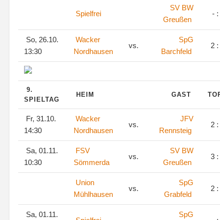
SV BW
Spielfrei
- :
Greußen
So, 26.10.
Wacker
SpG
vs.
2 :
13:30
Nordhausen
Barchfeld
9.
HEIM
GAST
TO
SPIELTAG
Fr, 31.10.
Wacker
JFV
vs.
2 :
14:30
Nordhausen
Rennsteig
Sa, 01.11.
FSV
SV BW
vs.
3 :
10:30
Sömmerda
Greußen
Union
SpG
vs.
2 :
Mühlhausen
Grabfeld
Sa, 01.11.
SpG