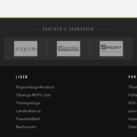
PARTNER & SPONSOREN
LIGEN
POR
Regionalliga Nordost
Thür
Oberliga NOFV Süd
FuPa
Thüringenliga
RSS
Landesklasse
powe
Frauenfußball
Imp
Nachwuchs
Date