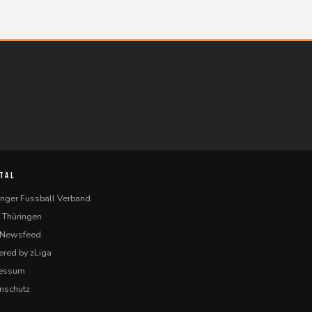
TAL
inger Fussball Verband
 Thüringen
-Newsfeed
red by zLiga
ressum
nschutz