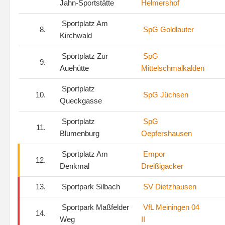
Jahn-Sportstätte
Helmershof
Sportplatz Am
8.
SpG Goldlauter
Kirchwald
Sportplatz Zur
SpG
9.
Auehütte
Mittelschmalkalden
Sportplatz
10.
SpG Jüchsen
Queckgasse
Sportplatz
SpG
11.
Blumenburg
Oepfershausen
Sportplatz Am
Empor
12.
Denkmal
Dreißigacker
13.
Sportpark Silbach
SV Dietzhausen
Sportpark Maßfelder
VfL Meiningen 04
14.
Weg
II