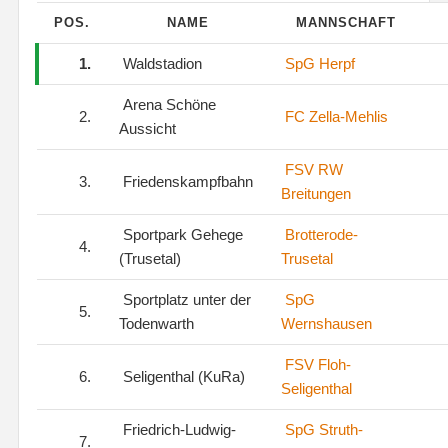
POS.
NAME
MANNSCHAFT
1.
Waldstadion
SpG Herpf
Arena Schöne
2.
FC Zella-Mehlis
Aussicht
FSV RW
3.
Friedenskampfbahn
Breitungen
Sportpark Gehege
Brotterode-
4.
(Trusetal)
Trusetal
Sportplatz unter der
SpG
5.
Todenwarth
Wernshausen
FSV Floh-
6.
Seligenthal (KuRa)
Seligenthal
Friedrich-Ludwig-
SpG Struth-
7.