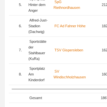
SpG
5.
Hinter dem
21
Riethnordhausen
Anger
Alfred-Just-
6.
Stadion
FC Ad Fahner Höhe
18
(Dachwig)
Sportstätte
der
7.
TSV Gispersleben
16
Stahlbauer
(KuRa)
Sportplatz
SV
8.
Am
16
Windischholzhausen
Kinderdorf
Gesamt
186