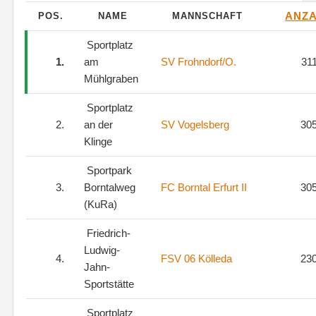
ANZ
POS.
NAME
MANNSCHAFT
Sportplatz
1.
am
SV Frohndorf/O.
31
Mühlgraben
Sportplatz
2.
an der
SV Vogelsberg
30
Klinge
Sportpark
3.
Borntalweg
FC Borntal Erfurt II
30
(KuRa)
Friedrich-
Ludwig-
4.
FSV 06 Kölleda
23
Jahn-
Sportstätte
Sportplatz