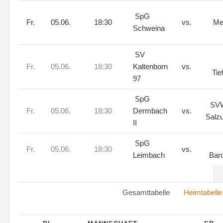
SpG
Fr.
05.06.
18:30
vs.
Me
Schweina
SV
Fr.
05.06.
18:30
Kaltenborn
vs.
Tie
97
SpG
SVW
Fr.
05.06.
18:30
Dermbach
vs.
Salz
II
SpG
Fr.
05.06.
18:30
vs.
Leimbach
Bar
Gesamttabelle
Heimtabelle