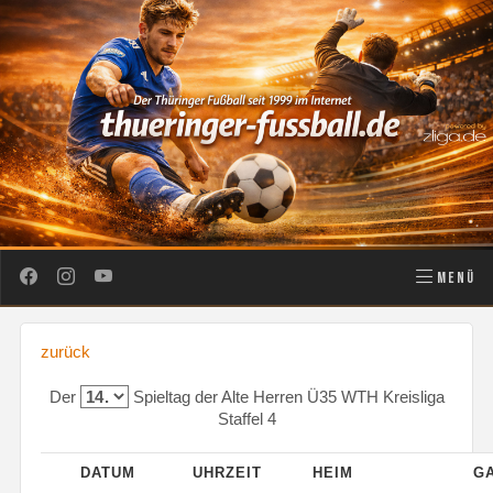
MENÜ
zurück
Der
Spieltag der Alte Herren Ü35 WTH Kreisliga
Staffel 4
DATUM
UHRZEIT
HEIM
G