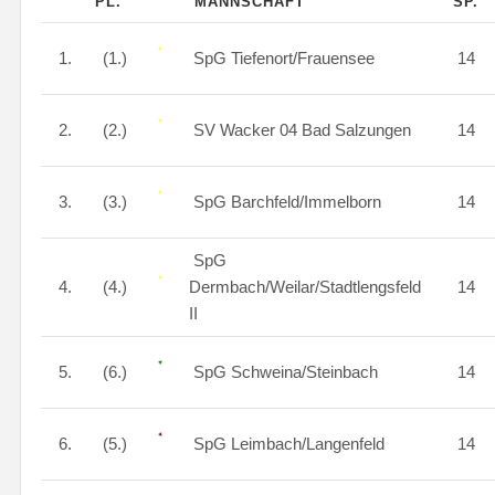
PL.
MANNSCHAFT
SP.
1.
(1.)
SpG Tiefenort/Frauensee
14
2.
(2.)
SV Wacker 04 Bad Salzungen
14
3.
(3.)
SpG Barchfeld/Immelborn
14
SpG
4.
(4.)
Dermbach/Weilar/Stadtlengsfeld
14
II
5.
(6.)
SpG Schweina/Steinbach
14
6.
(5.)
SpG Leimbach/Langenfeld
14