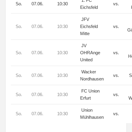
1. FC
So.
07.06.
10:30
vs.
Eichsfeld
JFV
So.
07.06.
10:30
Eichsfeld
vs.
Gi
Mitte
JV
So.
07.06.
10:30
OHRAnge
vs.
H
United
Wacker
So.
07.06.
10:30
vs.
S
Nordhausen
FC Union
So.
07.06.
10:30
vs.
Erfurt
W
Union
So.
07.06.
10:30
vs.
Mühlhausen