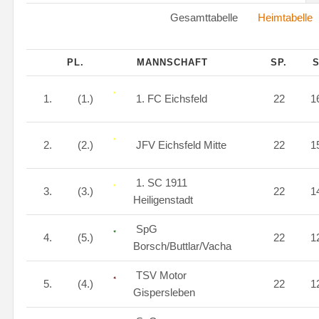
Gesamttabelle
Heimtabelle
PL.
MANNSCHAFT
SP.
1.
(1.)
1. FC Eichsfeld
22
1
2.
(2.)
JFV Eichsfeld Mitte
22
1
1. SC 1911
3.
(3.)
22
1
Heiligenstadt
SpG
4.
(5.)
22
1
Borsch/Buttlar/Vacha
TSV Motor
5.
(4.)
22
1
Gispersleben