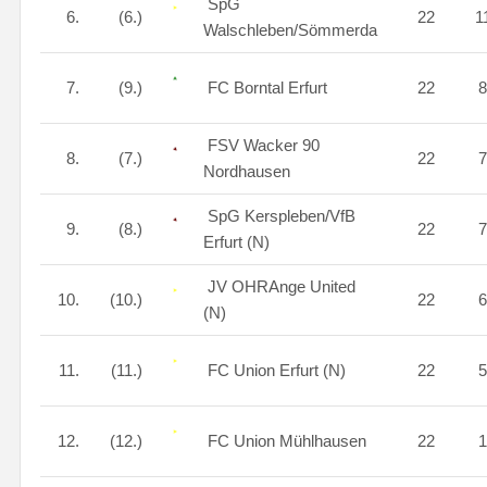
SpG
6.
(6.)
22
1
Walschleben/Sömmerda
7.
(9.)
FC Borntal Erfurt
22
FSV Wacker 90
8.
(7.)
22
Nordhausen
SpG Kerspleben/VfB
9.
(8.)
22
Erfurt (N)
JV OHRAnge United
10.
(10.)
22
(N)
11.
(11.)
FC Union Erfurt (N)
22
12.
(12.)
FC Union Mühlhausen
22