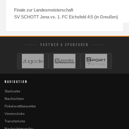
Finale zur Landesmeisterschaft
SV SCHOTT Jena vs. 1. FC Eichsfeld 4:5 (in Greußen)
PARTNER & SPONSOREN
NAVIGATION
Startseite
Nachrichten
Pokalwettbewerbe
Vereinslinks
Transferliste
Nachrichtenarchiv