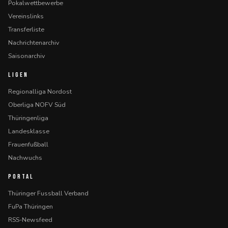
Pokalwettbewerbe
Vereinslinks
Transferliste
Nachrichtenarchiv
Saisonarchiv
LIGEN
Regionalliga Nordost
Oberliga NOFV Süd
Thüringenliga
Landesklasse
Frauenfußball
Nachwuchs
PORTAL
Thüringer Fussball Verband
FuPa Thüringen
RSS-Newsfeed