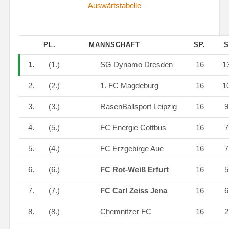
Auswärtstabelle
PL.
MANNSCHAFT
SP.
1.
(1.)
SG Dynamo Dresden
16
1
2.
(2.)
1. FC Magdeburg
16
1
3.
(3.)
RasenBallsport Leipzig
16
4.
(5.)
FC Energie Cottbus
16
5.
(4.)
FC Erzgebirge Aue
16
6.
(6.)
FC Rot-Weiß Erfurt
16
7.
(7.)
FC Carl Zeiss Jena
16
8.
(8.)
Chemnitzer FC
16