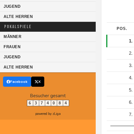
JUGEND
ALTE HERREN
POKALSPIELE
POS.
MÄNNER
1.
FRAUEN
2.
JUGEND
3.
ALTE HERREN
4.
Facebook
X
5.
Besucher gesamt
6.
6
3
7
4
0
8
4
powered by zLiga
7.