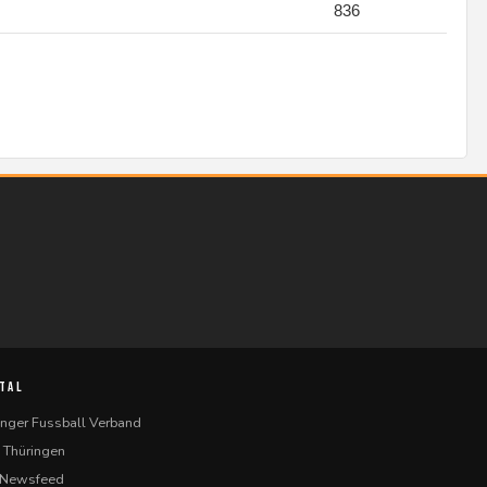
836
TAL
inger Fussball Verband
 Thüringen
-Newsfeed