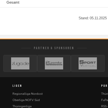
Gesamt
Stand: 05.11.2025
PARTNER & SPONSOREN
LIGEN
POR
Regionalliga Nordost
Thür
Oberliga NOFV Süd
FuPa
Thüringenliga
RSS