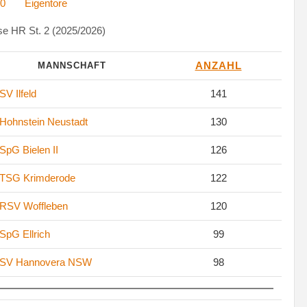
0
Eigentore
e HR St. 2 (2025/2026)
ANZAHL
MANNSCHAFT
SV Ilfeld
141
Hohnstein Neustadt
130
SpG Bielen II
126
TSG Krimderode
122
RSV Woffleben
120
SpG Ellrich
99
SV Hannovera NSW
98