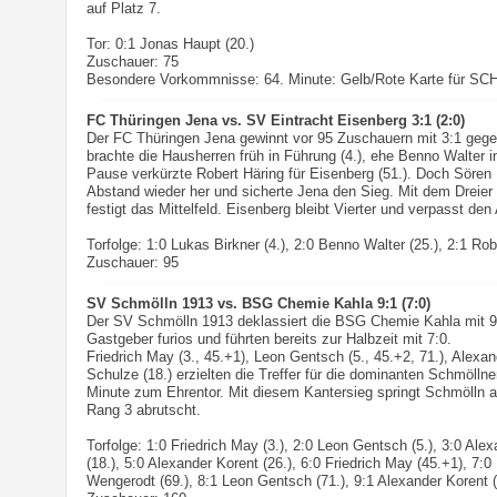
auf Platz 7.
Tor: 0:1 Jonas Haupt (20.)
Zuschauer: 75
Besondere Vorkommnisse: 64. Minute: Gelb/Rote Karte für SC
FC Thüringen Jena vs. SV Eintracht Eisenberg 3:1 (2:0)
Der FC Thüringen Jena gewinnt vor 95 Zuschauern mit 3:1 gege
brachte die Hausherren früh in Führung (4.), ehe Benno Walter i
Pause verkürzte Robert Häring für Eisenberg (51.). Doch Sören Bi
Abstand wieder her und sicherte Jena den Sieg. Mit dem Dreier
festigt das Mittelfeld. Eisenberg bleibt Vierter und verpasst de
Torfolge: 1:0 Lukas Birkner (4.), 2:0 Benno Walter (25.), 2:1 Robe
Zuschauer: 95
SV Schmölln 1913 vs. BSG Chemie Kahla 9:1 (7:0)
Der SV Schmölln 1913 deklassiert die BSG Chemie Kahla mit 9:
Gastgeber furios und führten bereits zur Halbzeit mit 7:0.
Friedrich May (3., 45.+1), Leon Gentsch (5., 45.+2, 71.), Alexan
Schulze (18.) erzielten die Treffer für die dominanten Schmöllne
Minute zum Ehrentor. Mit diesem Kantersieg springt Schmölln a
Rang 3 abrutscht.
Torfolge: 1:0 Friedrich May (3.), 2:0 Leon Gentsch (5.), 3:0 Ale
(18.), 5:0 Alexander Korent (26.), 6:0 Friedrich May (45.+1), 7:
Wengerodt (69.), 8:1 Leon Gentsch (71.), 9:1 Alexander Korent (