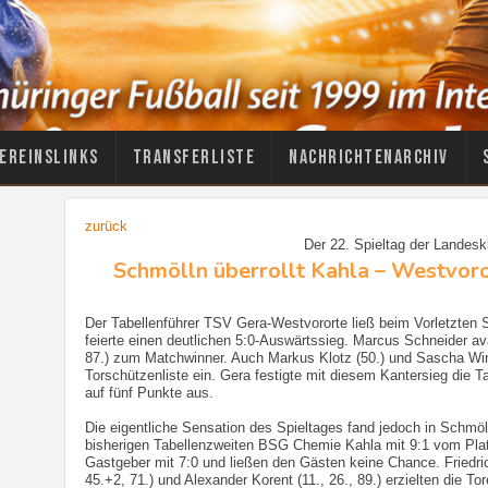
ereinslinks
Transferliste
Nachrichtenarchiv
zurück
Der 22. Spieltag der Landesk
Schmölln überrollt Kahla – Westvoror
Der Tabellenführer TSV Gera-Westvororte ließ beim Vorletzten
feierte einen deutlichen 5:0-Auswärtssieg. Marcus Schneider ava
87.) zum Matchwinner. Auch Markus Klotz (50.) und Sascha Winef
Torschützenliste ein. Gera festigte mit diesem Kantersieg die 
auf fünf Punkte aus.
Die eigentliche Sensation des Spieltages fand jedoch in Schmöl
bisherigen Tabellenzweiten BSG Chemie Kahla mit 9:1 vom Platz!
Gastgeber mit 7:0 und ließen den Gästen keine Chance. Friedri
45.+2, 71.) und Alexander Korent (11., 26., 89.) erzielten die T