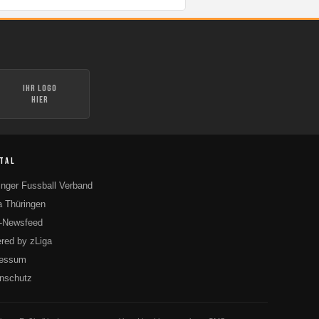
Ihr Logo
hier
TAL
inger Fussball Verband
 Thüringen
-Newsfeed
red by zLiga
ressum
nschutz