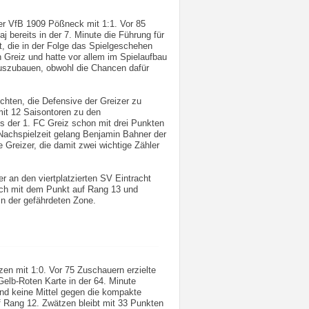
er VfB 1909 Pößneck mit 1:1. Vor 85
j bereits in der 7. Minute die Führung für
t, die in der Folge das Spielgeschehen
 Greiz und hatte vor allem im Spielaufbau
uszubauen, obwohl die Chancen dafür
chten, die Defensive der Greizer zu
it 12 Saisontoren zu den
Als der 1. FC Greiz schon mit drei Punkten
 Nachspielzeit gelang Benjamin Bahner der
e Greizer, die damit zwei wichtige Zähler
r an den viertplatzierten SV Eintracht
ch mit dem Punkt auf Rang 13 und
 in der gefährdeten Zone.
n mit 1:0. Vor 75 Zuschauern erzielte
 Gelb-Roten Karte in der 64. Minute
and keine Mittel gegen die kompakte
f Rang 12. Zwätzen bleibt mit 33 Punkten