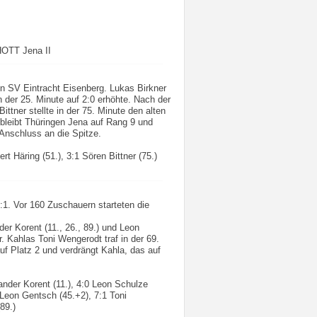
HOTT Jena II
n SV Eintracht Eisenberg. Lukas Birkner
n der 25. Minute auf 2:0 erhöhte. Nach der
ttner stellte in der 75. Minute den alten
 bleibt Thüringen Jena auf Rang 9 und
n Anschluss an die Spitze.
rt Häring (51.), 3:1 Sören Bittner (75.)
1. Vor 160 Zuschauern starteten die
der Korent (11., 26., 89.) und Leon
r. Kahlas Toni Wengerodt traf in der 69.
uf Platz 2 und verdrängt Kahla, das auf
xander Korent (11.), 4:0 Leon Schulze
0 Leon Gentsch (45.+2), 7:1 Toni
89.)