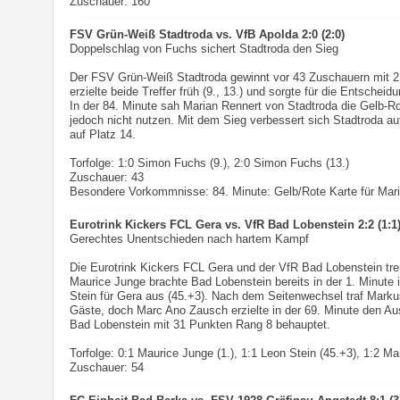
Zuschauer: 160
FSV Grün-Weiß Stadtroda vs. VfB Apolda 2:0 (2:0)
Doppelschlag von Fuchs sichert Stadtroda den Sieg
Der FSV Grün-Weiß Stadtroda gewinnt vor 43 Zuschauern mit 
erzielte beide Treffer früh (9., 13.) und sorgte für die Entscheidu
In der 84. Minute sah Marian Rennert von Stadtroda die Gelb-Ro
jedoch nicht nutzen. Mit dem Sieg verbessert sich Stadtroda au
auf Platz 14.
Torfolge: 1:0 Simon Fuchs (9.), 2:0 Simon Fuchs (13.)
Zuschauer: 43
Besondere Vorkommnisse: 84. Minute: Gelb/Rote Karte für Mari
Eurotrink Kickers FCL Gera vs. VfR Bad Lobenstein 2:2 (1:1
Gerechtes Unentschieden nach hartem Kampf
Die Eurotrink Kickers FCL Gera und der VfR Bad Lobenstein tre
Maurice Junge brachte Bad Lobenstein bereits in der 1. Minute 
Stein für Gera aus (45.+3). Nach dem Seitenwechsel traf Markus
Gäste, doch Marc Ano Zausch erzielte in der 69. Minute den Aus
Bad Lobenstein mit 31 Punkten Rang 8 behauptet.
Torfolge: 0:1 Maurice Junge (1.), 1:1 Leon Stein (45.+3), 1:2 M
Zuschauer: 54