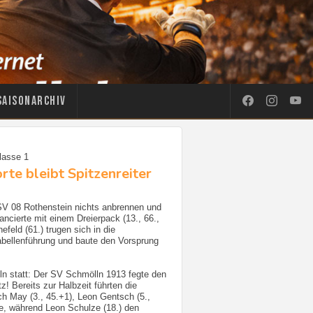
Saisonarchiv
lasse 1
te bleibt Spitzenreiter
 SV 08 Rothenstein nichts anbrennen und
ncierte mit einem Dreierpack (13., 66.,
eld (61.) trugen sich in die
Tabellenführung und baute den Vorsprung
ln statt: Der SV Schmölln 1913 fegte den
 Bereits zur Halbzeit führten die
ch May (3., 45.+1), Leon Gentsch (5.,
ore, während Leon Schulze (18.) den