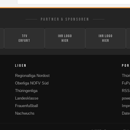
PARTNER & SPONSOREN
TFV
Ihr Logo
Ihr Logo
Erfurt
hier
hier
LIGEN
POR
Regionalliga Nordost
Thür
Oberliga NOFV Süd
FuPa
Thüringenliga
RSS
Landesklasse
powe
Frauenfußball
Imp
Nachwuchs
Date