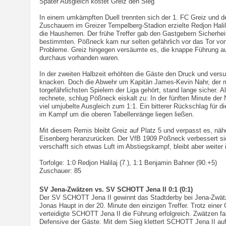
Später Ausgleich kostet Greiz den Sieg
In einem umkämpften Duell trennten sich der 1. FC Greiz und d
Zuschauern im Greizer Tempelberg-Stadion erzielte Redjon Halila
die Hausherren. Der frühe Treffer gab den Gastgebern Sicherhei
bestimmten. Pößneck kam nur selten gefährlich vor das Tor von
Probleme. Greiz hingegen versäumte es, die knappe Führung a
durchaus vorhanden waren.
In der zweiten Halbzeit erhöhten die Gäste den Druck und versu
knacken. Doch die Abwehr um Kapitän James-Kevin Nahr, der m
torgefährlichsten Spielern der Liga gehört, stand lange sicher. 
rechnete, schlug Pößneck eiskalt zu: In der fünften Minute der
viel umjubelte Ausgleich zum 1:1. Ein bitterer Rückschlag für di
im Kampf um die oberen Tabellenränge liegen ließen.
Mit diesem Remis bleibt Greiz auf Platz 5 und verpasst es, nähe
Eisenberg heranzurücken. Der VfB 1909 Pößneck verbessert si
verschafft sich etwas Luft im Abstiegskampf, bleibt aber weiter
Torfolge: 1:0 Redjon Halilaj (7.), 1:1 Benjamin Bahner (90.+5)
Zuschauer: 85
SV Jena-Zwätzen vs. SV SCHOTT Jena II 0:1 (0:1)
Der SV SCHOTT Jena II gewinnt das Stadtderby bei Jena-Zwätze
Jonas Haupt in der 20. Minute den einzigen Treffer. Trotz einer
verteidigte SCHOTT Jena II die Führung erfolgreich. Zwätzen f
Defensive der Gäste. Mit dem Sieg klettert SCHOTT Jena II au