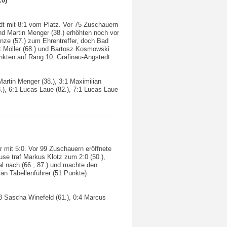
:0)
t mit 8:1 vom Platz. Vor 75 Zuschauern
und Martin Menger (38.) erhöhten noch vor
nze (57.) zum Ehrentreffer, doch Bad
eut Möller (68.) und Bartosz Kosmowski
unkten auf Rang 10. Gräfinau-Angstedt
 Martin Menger (38.), 3:1 Maximilian
8.), 6:1 Lucas Laue (82.), 7:1 Lucas Laue
mit 5:0. Vor 99 Zuschauern eröffnete
se traf Markus Klotz zum 2:0 (50.),
al nach (66., 87.) und machte den
än Tabellenführer (51 Punkte).
:3 Sascha Winefeld (61.), 0:4 Marcus