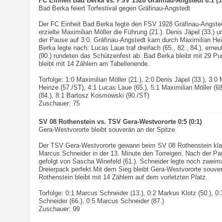
FC Einheit Bad Berka vs. FSV 1928 Gräfinau-Angstedt 8:1 (3
Bad Berka feiert Torfestival gegen Gräfinau-Angstedt
Der FC Einheit Bad Berka fegte den FSV 1928 Gräfinau-Angsted
erzielte Maximilian Möller die Führung (21.). Denis Jäpel (33.) 
der Pause auf 3:0. Gräfinau-Angstedt kam durch Maximilian Hei
Berka legte nach: Lucas Laue traf dreifach (65., 82., 84.), ern
(90.) rundeten das Schützenfest ab. Bad Berka bleibt mit 29 P
bleibt mit 14 Zählern am Tabellenende.
Torfolge: 1:0 Maximilian Möller (21.), 2:0 Denis Jäpel (33.), 3:0
Heinze (57./ST), 4:1 Lucas Laue (65.), 5:1 Maximilian Möller (6
(84.), 8:1 Bartosz Kosmowski (90./ST)
Zuschauer: 75
SV 08 Rothenstein vs. TSV Gera-Westvororte 0:5 (0:1)
Gera-Westvororte bleibt souverän an der Spitze
Der TSV Gera-Westvororte gewann beim SV 08 Rothenstein klar 
Marcus Schneider in der 13. Minute den Torreigen. Nach der Pau
gefolgt von Sascha Winefeld (61.). Schneider legte noch zweim
Dreierpack perfekt.Mit dem Sieg bleibt Gera-Westvororte souver
Rothenstein bleibt mit 14 Zählern auf dem vorletzten Platz.
Torfolge: 0:1 Marcus Schneider (13.), 0:2 Markus Klotz (50.), 0
Schneider (66.), 0:5 Marcus Schneider (87.)
Zuschauer: 99