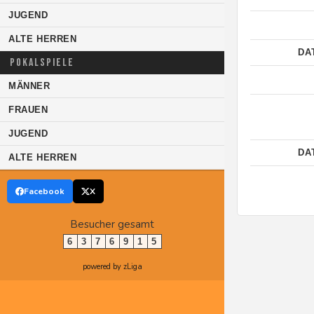
JUGEND
ALTE HERREN
DA
POKALSPIELE
MÄNNER
FRAUEN
JUGEND
DA
ALTE HERREN
Facebook
X
Besucher gesamt
6
3
7
6
9
1
5
powered by zLiga