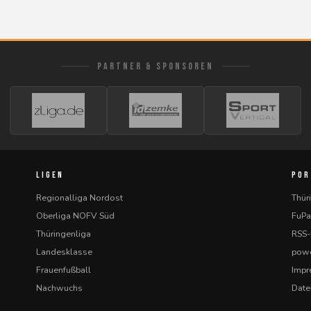
PARTNER & SPONSOREN
LIGEN
POR
Regionalliga Nordost
Thür
Oberliga NOFV Süd
FuPa
Thüringenliga
RSS
Landesklasse
powe
Frauenfußball
Imp
Nachwuchs
Date