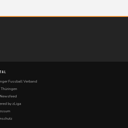
TAL
inger Fussball Verband
 Thüringen
-Newsfeed
red by zLiga
ressum
nschutz