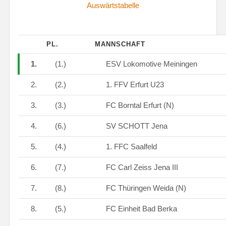
Auswärtstabelle
PL.
MANNSCHAFT
1.
(1.)
ESV Lokomotive Meiningen
2.
(2.)
1. FFV Erfurt U23
3.
(3.)
FC Borntal Erfurt (N)
4.
(6.)
SV SCHOTT Jena
5.
(4.)
1. FFC Saalfeld
6.
(7.)
FC Carl Zeiss Jena III
7.
(8.)
FC Thüringen Weida (N)
8.
(5.)
FC Einheit Bad Berka