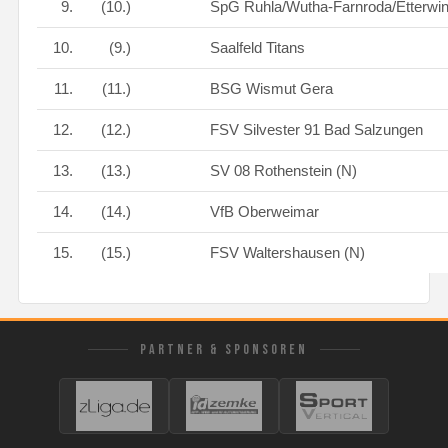
9.
(10.)
SpG Ruhla/Wutha-Farnroda/Etterwi
10.
(9.)
Saalfeld Titans
11.
(11.)
BSG Wismut Gera
12.
(12.)
FSV Silvester 91 Bad Salzungen
13.
(13.)
SV 08 Rothenstein (N)
14.
(14.)
VfB Oberweimar
15.
(15.)
FSV Waltershausen (N)
PARTNER & SPONSOREN