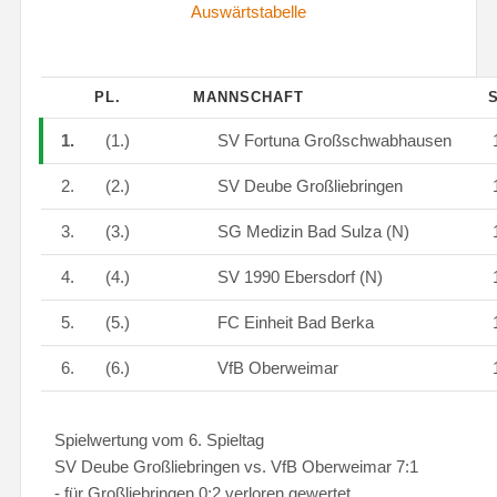
Auswärtstabelle
PL.
MANNSCHAFT
S
1.
(1.)
SV Fortuna Großschwabhausen
2.
(2.)
SV Deube Großliebringen
3.
(3.)
SG Medizin Bad Sulza (N)
4.
(4.)
SV 1990 Ebersdorf (N)
5.
(5.)
FC Einheit Bad Berka
6.
(6.)
VfB Oberweimar
Spielwertung vom 6. Spieltag
SV Deube Großliebringen vs. VfB Oberweimar 7:1
- für Großliebringen 0:2 verloren gewertet