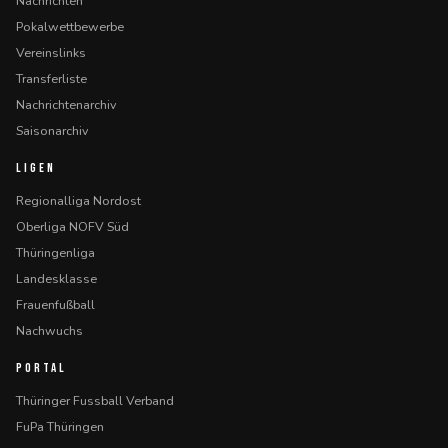
Nachrichten
Pokalwettbewerbe
Vereinslinks
Transferliste
Nachrichtenarchiv
Saisonarchiv
LIGEN
Regionalliga Nordost
Oberliga NOFV Süd
Thüringenliga
Landesklasse
Frauenfußball
Nachwuchs
PORTAL
Thüringer Fussball Verband
FuPa Thüringen