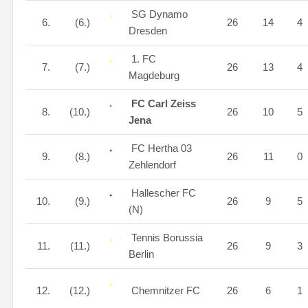
SG Dynamo
6.
(6.)
26
14
4
Dresden
1. FC
7.
(7.)
26
13
4
Magdeburg
FC Carl Zeiss
8.
(10.)
26
10
5
Jena
FC Hertha 03
9.
(8.)
26
11
0
Zehlendorf
Hallescher FC
10.
(9.)
26
9
5
(N)
Tennis Borussia
11.
(11.)
26
9
3
Berlin
12.
(12.)
Chemnitzer FC
26
6
1