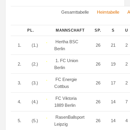
Gesamttabelle
Heimtabelle
A
PL.
MANNSCHAFT
SP.
S
U
Hertha BSC
1.
(1.)
26
21
2
Berlin
1. FC Union
2.
(2.)
26
19
2
Berlin
FC Energie
3.
(3.)
26
17
2
Cottbus
FC Viktoria
4.
(4.)
26
14
7
1889 Berlin
RasenBallsport
5.
(5.)
26
14
4
Leipzig