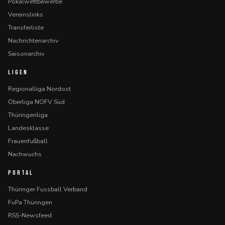
Pokalwettbewerbe
Vereinslinks
Transferliste
Nachrichtenarchiv
Saisonarchiv
LIGEN
Regionalliga Nordost
Oberliga NOFV Süd
Thüringenliga
Landesklasse
Frauenfußball
Nachwuchs
PORTAL
Thüringer Fussball Verband
FuPa Thüringen
RSS-Newsfeed