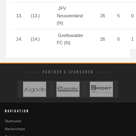
JFV
13.
(13.)
Neuseenland
26
5
0
(N)
Greifswalder
14.
(14.)
26
0
1
FC (N)
PARTNER & SPONSOREN
NAVIGATION
Startseite
Nachrichten