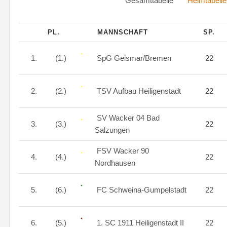
Gesamttabelle
Heimtabelle
PL.
MANNSCHAFT
SP.
1.
(1.)
SpG Geismar/Bremen
22
2.
(2.)
TSV Aufbau Heiligenstadt
22
SV Wacker 04 Bad
3.
(3.)
22
Salzungen
FSV Wacker 90
4.
(4.)
22
Nordhausen
5.
(6.)
FC Schweina-Gumpelstadt
22
6.
(5.)
1. SC 1911 Heiligenstadt II
22