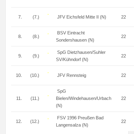
7.
(7.)
JFV Eichsfeld Mitte II (N)
22
BSV Eintracht
8.
(8.)
22
Sondershausen (N)
SpG Dietzhausen/Suhler
9.
(9.)
22
SV/Kühndorf (N)
10.
(10.)
JFV Rennsteig
22
SpG
11.
(11.)
Bielen/Windehausen/Urbach
22
(N)
FSV 1996 Preußen Bad
12.
(12.)
22
Langensalza (N)