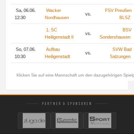
Sa, 06.06.
Wacker
FSV Preußen
vs.
12:30
Nordhausen
BLSZ
1. SC
BSV
vs.
Heiligenstadt II
Sondershausen
So, 07.06.
Aufbau
SVW Bad
vs.
10:30
Heiligenstadt
Salzungen
Klicken Sie auf eine Mannschaft um den dazugehörigen Spiel
PARTNER & SPONSOREN