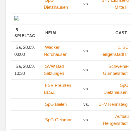
SpG
JFV Eichsfeld
vs.
Dietzhausen
Mitte II
5.
HEIM
GAST
SPIELTAG
Sa, 20.09.
Wacker
1. SC
vs.
09:00
Nordhausen
Heiligenstadt II
Sa, 20.09.
SVW Bad
Schweina-
vs.
10:30
Salzungen
Gumpelstadt
FSV Preußen
SpG
vs.
BLSZ
Dietzhausen
SpG Bielen
vs.
JFV Rennsteig
Aufbau
SpG Geismar
vs.
Heiligenstadt