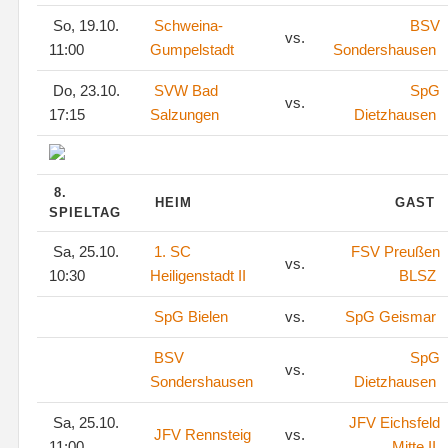
So, 19.10.
Schweina-
BSV
vs.
11:00
Gumpelstadt
Sondershausen
Do, 23.10.
SVW Bad
SpG
vs.
17:15
Salzungen
Dietzhausen
8.
HEIM
GAST
SPIELTAG
Sa, 25.10.
1. SC
FSV Preußen
vs.
10:30
Heiligenstadt II
BLSZ
SpG Bielen
vs.
SpG Geismar
BSV
SpG
vs.
Sondershausen
Dietzhausen
Sa, 25.10.
JFV Eichsfeld
JFV Rennsteig
vs.
11:00
Mitte II