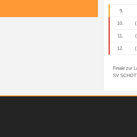
9.
10.
(
11.
(
12.
(
Finale zur 
SV SCHOTT J