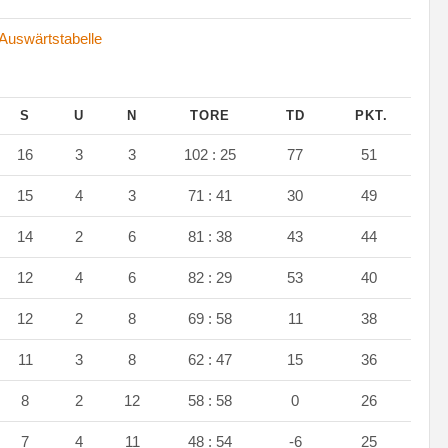
Auswärtstabelle
S
U
N
TORE
TD
PKT.
16
3
3
102 : 25
77
51
15
4
3
71 : 41
30
49
14
2
6
81 : 38
43
44
12
4
6
82 : 29
53
40
12
2
8
69 : 58
11
38
11
3
8
62 : 47
15
36
8
2
12
58 : 58
0
26
7
4
11
48 : 54
-6
25