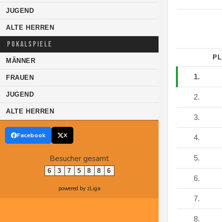
JUGEND
ALTE HERREN
POKALSPIELE
PL
MÄNNER
1.
FRAUEN
JUGEND
2.
ALTE HERREN
3.
Facebook
X
4.
Besucher gesamt
5.
6
3
7
5
8
8
6
6.
powered by zLiga
7.
8.