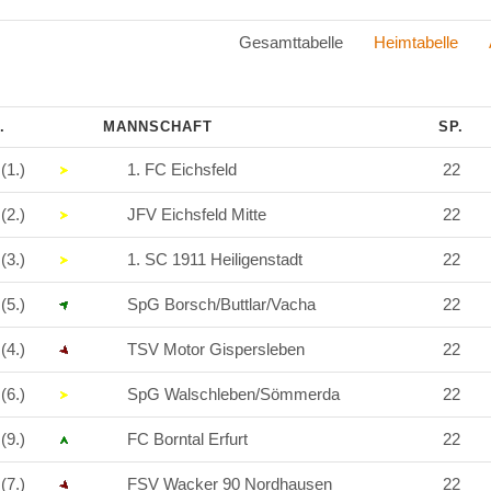
Gesamttabelle
Heimtabelle
.
MANNSCHAFT
SP.
(1.)
1. FC Eichsfeld
22
(2.)
JFV Eichsfeld Mitte
22
(3.)
1. SC 1911 Heiligenstadt
22
(5.)
SpG Borsch/Buttlar/Vacha
22
(4.)
TSV Motor Gispersleben
22
(6.)
SpG Walschleben/Sömmerda
22
(9.)
FC Borntal Erfurt
22
(7.)
FSV Wacker 90 Nordhausen
22