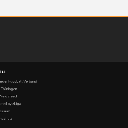
TAL
inger Fussball Verband
 Thüringen
-Newsfeed
red by zLiga
ressum
nschutz