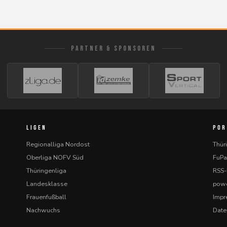
PARTNER & SPONSOREN
LIGEN
POR
Regionalliga Nordost
Thür
Oberliga NOFV Süd
FuPa
Thüringenliga
RSS
Landesklasse
powe
Frauenfußball
Imp
Nachwuchs
Date