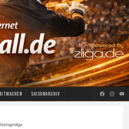
Mitmachen
Saisonarchiv
üringenliga