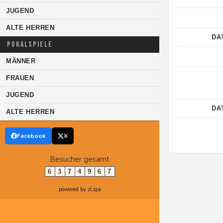
JUGEND
ALTE HERREN
DA
POKALSPIELE
MÄNNER
FRAUEN
JUGEND
DA
ALTE HERREN
Facebook
X
Besucher gesamt
6
3
7
4
9
6
7
powered by zLiga