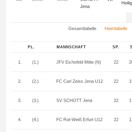
Heili
Jena
Gesamttabelle
Heimtabelle
PL.
MANNSCHAFT
SP.
1.
(1.)
JFV Eichsfeld Mitte (N)
22
2
2.
(2.)
FC Carl Zeiss Jena U12
22
1
3.
(3.)
SV SCHOTT Jena
22
1
4.
(4.)
FC Rot-Weiß Erfurt U12
22
1