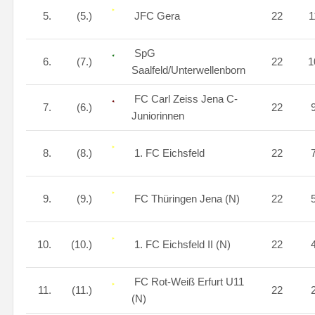
5.
(5.)
JFC Gera
22
1
SpG
6.
(7.)
22
1
Saalfeld/Unterwellenborn
FC Carl Zeiss Jena C-
7.
(6.)
22
Juniorinnen
8.
(8.)
1. FC Eichsfeld
22
9.
(9.)
FC Thüringen Jena (N)
22
10.
(10.)
1. FC Eichsfeld II (N)
22
FC Rot-Weiß Erfurt U11
11.
(11.)
22
(N)