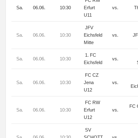
FC RW
Sa.
06.06.
10:30
Erfurt
vs.
T
U11
JFV
Sa.
06.06.
10:30
Eichsfeld
vs.
JF
Mitte
1. FC
Sa.
06.06.
10:30
vs.
Eichsfeld
FC CZ
Sa.
06.06.
10:30
Jena
vs.
Eic
U12
FC RW
FC 
Sa.
06.06.
10:30
Erfurt
vs.
U12
SV
Sa.
06.06.
10:30
SCHOTT
vs.