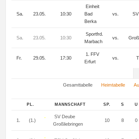
Einheit
Sa.
23.05.
10:30
Bad
vs.
SV 
Berka
Sportfrd.
Sa.
23.05.
10:30
vs.
Groß
Marbach
1. FFV
Fr.
29.05.
17:30
vs.
T
Erfurt
Gesamttabelle
Heimtabelle
Au
PL.
MANNSCHAFT
SP.
S
SV Deube
1.
(1.)
10
8
0
Großliebringen