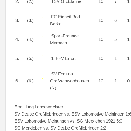
2.
(2.)
TSV Großfahner
10
7
1
FC Einheit Bad
3.
(3.)
10
6
1
Berka
Sport-Freunde
4.
(4.)
10
5
1
Marbach
5.
(5.)
1. FFV Erfurt
10
1
1
SV Fortuna
6.
(6.)
Großschwabhausen
10
1
0
(N)
Ermittlung Landesmeister
SV Deube Großliebringen vs. ESV Lokomotive Meiningen 1:
ESV Lokomotive Meinungen vs. SG Merxleben 1921 5:0
SG Merxleben vs. SV Deube Großliebringen 2:2