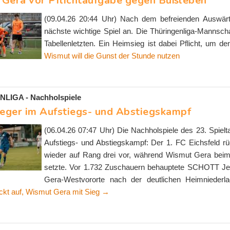
Gera vor Pflichtaufgabe gegen Büßleben
(09.04.26 20:44 Uhr) Nach dem befreienden Auswär
nächste wichtige Spiel an. Die Thüringenliga-Mannsc
Tabellenletzten. Ein Heimsieg ist dabei Pflicht, um 
Wismut will die Gunst der Stunde nutzen
LIGA - Nachholspiele
ieger im Aufstiegs- und Abstiegskampf
(06.04.26 07:47 Uhr) Die Nachholspiele des 23. Spielt
Aufstiegs- und Abstiegskampf: Der 1. FC Eichsfeld 
wieder auf Rang drei vor, während Wismut Gera beim 
setzte. Vor 1.732 Zuschauern behauptete SCHOTT Jen
Gera-Westvororte nach der deutlichen Heimniederla
ückt auf, Wismut Gera mit Sieg →