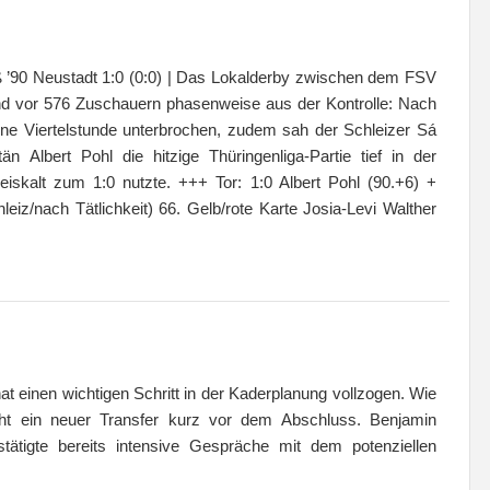
 ’90 Neustadt 1:0 (0:0) | Das Lokalderby zwischen dem FSV
nd vor 576 Zuschauern phasenweise aus der Kontrolle: Nach
eine Viertelstunde unterbrochen, zudem sah der Schleizer Sá
än Albert Pohl die hitzige Thüringenliga-Partie tief in der
eiskalt zum 1:0 nutzte. +++ Tor: 1:0 Albert Pohl (90.+6) +
z/nach Tätlichkeit) 66. Gelb/rote Karte Josia-Levi Walther
at einen wichtigen Schritt in der Kaderplanung vollzogen. Wie
teht ein neuer Transfer kurz vor dem Abschluss. Benjamin
tätigte bereits intensive Gespräche mit dem potenziellen