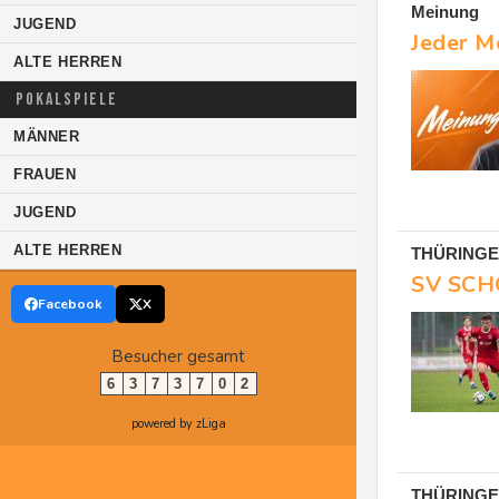
Meinung
JUGEND
Jeder M
ALTE HERREN
POKALSPIELE
MÄNNER
FRAUEN
JUGEND
ALTE HERREN
THÜRINGE
SV SCHO
Facebook
X
Besucher gesamt
6
3
7
3
7
0
2
powered by zLiga
THÜRINGE