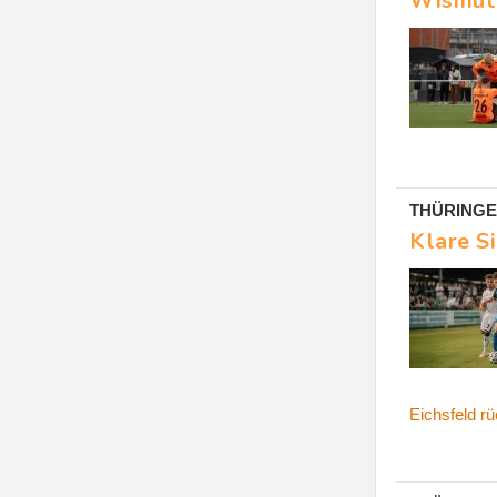
Wismut 
THÜRINGEN
Klare S
Eichsfeld r