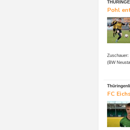
THÜRINGE
Pohl ent
Zuschauer: 
(BW Neusta
Thüringenl
FC Eich