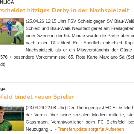
NLIGA
scheidet hitziges Derby in der Nachspielzeit
(25.04.26 12:15 Uhr) FSV Schleiz gegen SV Blau-Weiß
Schleiz und Blau-Weiß Neustadt geriet am Freitagabe
einer Szene in der 66. Minute wurde die Partie über 
nach einer Tätlichkeit Rot. Sportlich entschied Kapit
Nachspielzeit, als er ein Missverständnis der Gäste 
576 + besondere Vorkommnisse: 65. Rote Karte Marciano Sä (Schlei
dt)
iga
sfeld bindet neuen Spieler
(23.04.26 22:08 Uhr) Der Thüringenligist FC Eichsfeld h
der Verein über seine sozialen Medien mitteilte, s
Gassmann, Verantwortlicher beim FC Eichsfeld, bes
Neuzugang …
• Transferupdate sorgt für Aufsehen