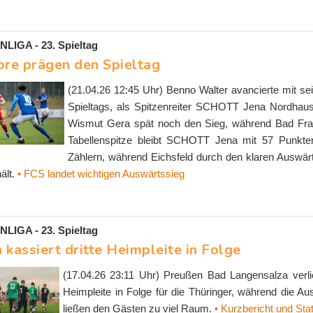
IGA - 23. Spieltag
ore prägen den Spieltag
(21.04.26 12:45 Uhr) Benno Walter avancierte mit 
Spieltags, als Spitzenreiter SCHOTT Jena Nordhause
Wismut Gera spät noch den Sieg, während Bad Fran
Tabellenspitze bleibt SCHOTT Jena mit 57 Punkten 
Zählern, während Eichsfeld durch den klaren Auswär
ält.
• FCS landet wichtigen Auswärtssieg
IGA - 23. Spieltag
kassiert dritte Heimpleite in Folge
(17.04.26 23:11 Uhr) Preußen Bad Langensalza verlie
Heimpleite in Folge für die Thüringer, während die A
ließen den Gästen zu viel Raum.
• Kurzbericht und Stati