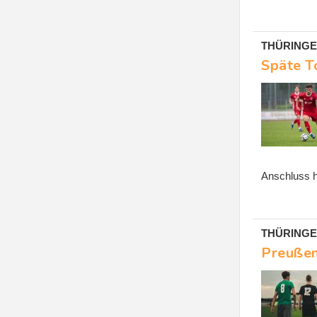
THÜRINGENL
Späte T
Anschluss h
THÜRINGENL
Preußen 