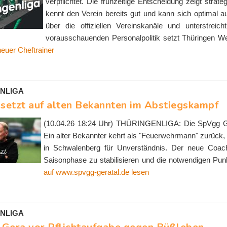
verpflichtet. Die frühzeitige Entscheidung zeigt stra
kennt den Verein bereits gut und kann sich optimal a
über die offiziellen Vereinskanäle und unterstrei
vorausschauenden Personalpolitik setzt Thüringen We
neuer Cheftrainer
NLIGA
 setzt auf alten Bekannten im Abstiegskampf
(10.04.26 18:24 Uhr) THÜRINGENLIGA: Die SpVgg Ger
Ein alter Bekannter kehrt als "Feuerwehrmann" zurück, u
in Schwalenberg für Unverständnis. Der neue Coach
Saisonphase zu stabilisieren und die notwendigen 
auf www.spvgg-geratal.de lesen
NLIGA