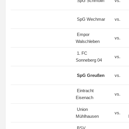
SpG Schmölln
vs.
SpG Wechmar
vs.
Empor
vs.
Walschleben
1. FC
vs.
Sonneberg 04
SpG Greußen
vs.
Eintracht
vs.
Eisenach
Union
vs.
Mühlhausen
BSV