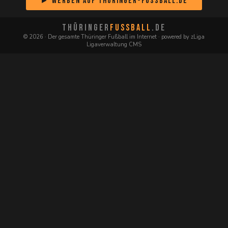
► Werben auf Thüringer-Fussball.de
THÜRINGER
FUSSBALL
.DE
© 2026 · Der gesamte Thüringer Fußball im Internet · powered by zLiga
Ligaverwaltung CMS