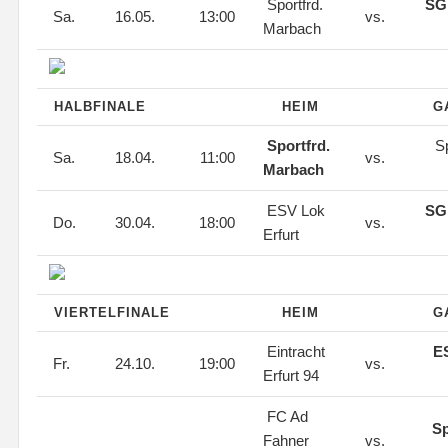
Sportfrd.
SG
Sa.
16.05.
13:00
vs.
Marbach
HALBFINALE
HEIM
G
Sportfrd.
S
Sa.
18.04.
11:00
vs.
Marbach
ESV Lok
SG
Do.
30.04.
18:00
vs.
Erfurt
VIERTELFINALE
HEIM
G
Eintracht
E
Fr.
24.10.
19:00
vs.
Erfurt 94
FC Ad
S
Fahner
vs.