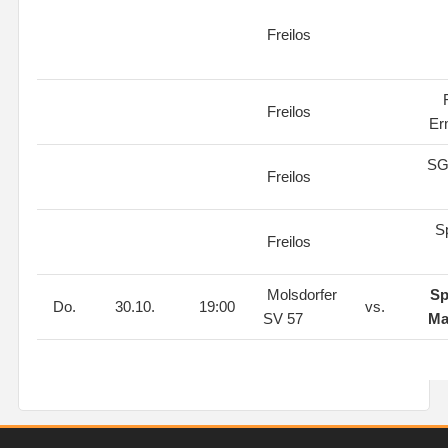
Freilos
F
Freilos
Er
SG
Freilos
S
Freilos
Molsdorfer
Sp
Do.
30.10.
19:00
vs.
SV 57
Ma