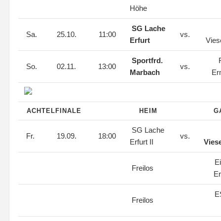
Höhe
SG Lache
Sa.
25.10.
11:00
vs.
Erfurt
Vies
Sportfrd.
F
So.
02.11.
13:00
vs.
Marbach
Er
ACHTELFINALE
HEIM
G
SG Lache
Fr.
19.09.
18:00
vs.
Erfurt II
Vies
Ei
Freilos
Er
E
Freilos