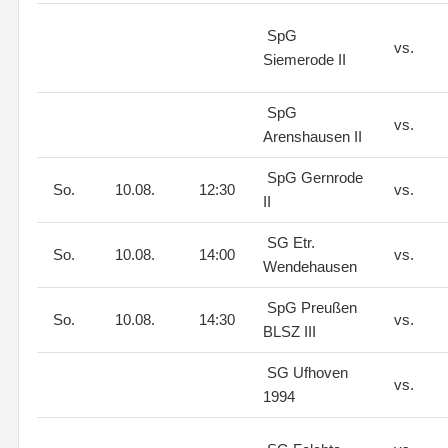
SpG
vs.
Siemerode II
SpG
vs.
Arenshausen II
SpG Gernrode
So.
10.08.
12:30
vs.
II
SG Etr.
So.
10.08.
14:00
vs.
Wendehausen
SpG Preußen
So.
10.08.
14:30
vs.
BLSZ III
SG Ufhoven
vs.
1994