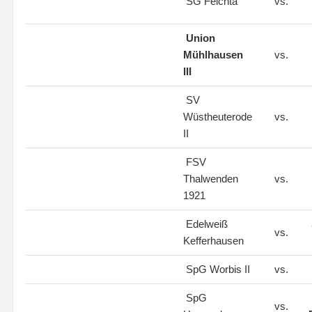
SG Felchta
vs.
Union
Mühlhausen
vs.
III
SV
Wüstheuterode
vs.
II
FSV
Thalwenden
vs.
1921
Edelweiß
vs.
Kefferhausen
SpG Worbis II
vs.
SpG
vs.