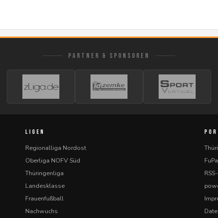
PARTNER & SPONSOREN
LIGEN
POR
Regionalliga Nordost
Thür
Oberliga NOFV Süd
FuPa
Thüringenliga
RSS
Landesklasse
powe
Frauenfußball
Imp
Nachwuchs
Date