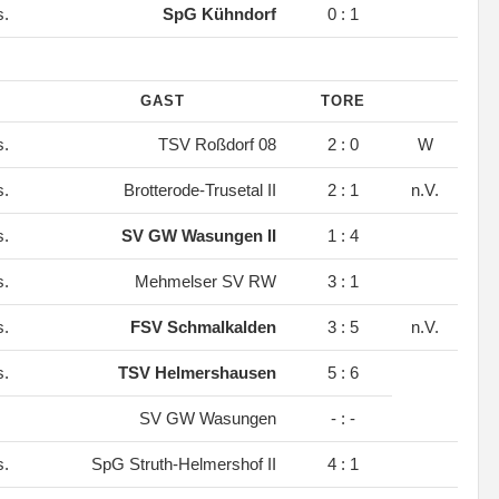
s.
SpG Kühndorf
0 : 1
GAST
TORE
s.
TSV Roßdorf 08
2 : 0
W
s.
Brotterode-Trusetal II
2 : 1
n.V.
s.
SV GW Wasungen II
1 : 4
s.
Mehmelser SV RW
3 : 1
s.
FSV Schmalkalden
3 : 5
n.V.
s.
TSV Helmershausen
5 : 6
SV GW Wasungen
- : -
s.
SpG Struth-Helmershof II
4 : 1