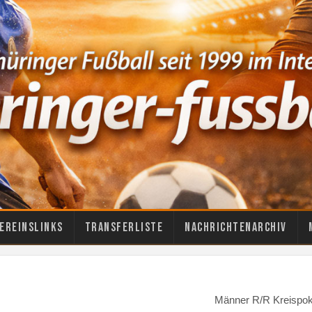
ereinslinks
Transferliste
Nachrichtenarchiv
Männer R/R Kreispok