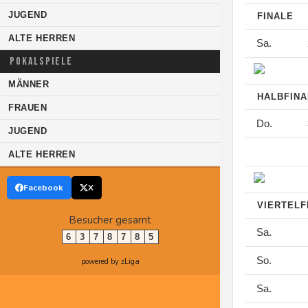
JUGEND
FINALE
ALTE HERREN
Sa.
POKALSPIELE
MÄNNER
HALBFIN
FRAUEN
Do.
JUGEND
ALTE HERREN
Facebook
X
VIERTELF
Besucher gesamt
Sa.
6
3
7
8
7
8
5
So.
powered by zLiga
Sa.