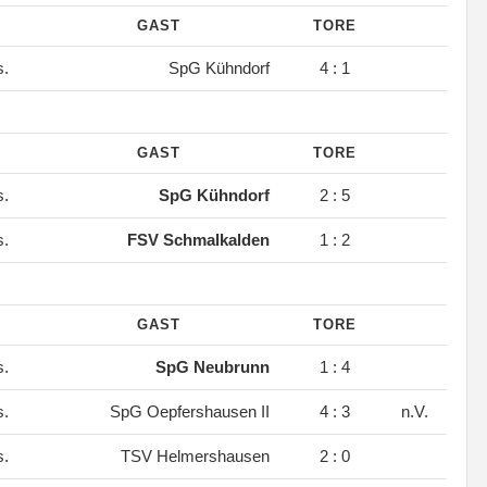
GAST
TORE
s.
SpG Kühndorf
4 : 1
GAST
TORE
s.
SpG Kühndorf
2 : 5
s.
FSV Schmalkalden
1 : 2
GAST
TORE
s.
SpG Neubrunn
1 : 4
s.
SpG Oepfershausen II
4 : 3
n.V.
s.
TSV Helmershausen
2 : 0