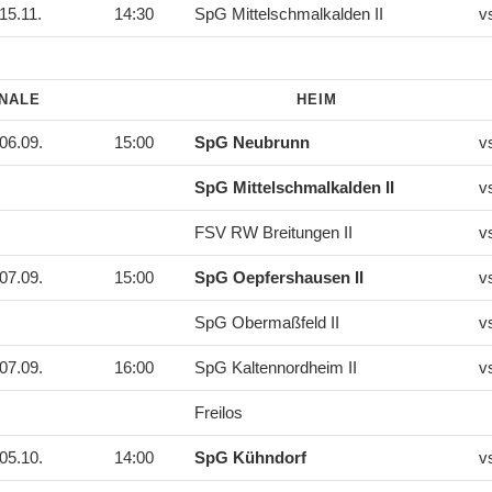
15.11.
14:30
SpG Mittelschmalkalden II
v
INALE
HEIM
06.09.
15:00
SpG Neubrunn
v
SpG Mittelschmalkalden II
v
FSV RW Breitungen II
v
07.09.
15:00
SpG Oepfershausen II
v
SpG Obermaßfeld II
v
07.09.
16:00
SpG Kaltennordheim II
v
Freilos
05.10.
14:00
SpG Kühndorf
v