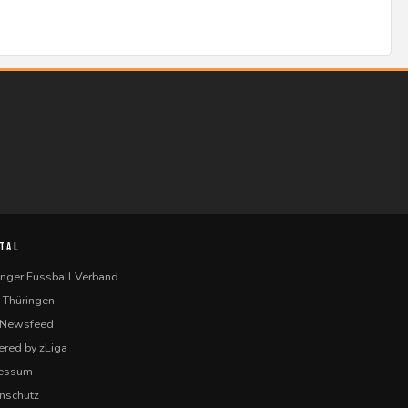
TAL
inger Fussball Verband
 Thüringen
-Newsfeed
red by zLiga
ressum
nschutz