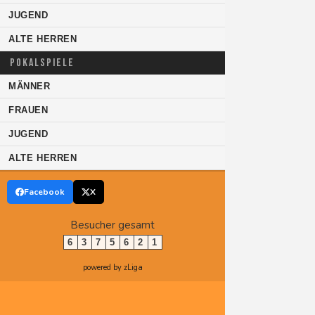
JUGEND
ALTE HERREN
POKALSPIELE
MÄNNER
FRAUEN
JUGEND
ALTE HERREN
Facebook
X
Besucher gesamt
6
3
7
5
6
2
1
powered by zLiga