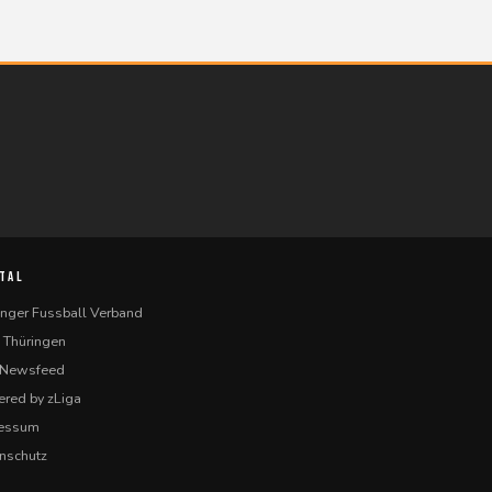
TAL
inger Fussball Verband
 Thüringen
-Newsfeed
red by zLiga
ressum
nschutz