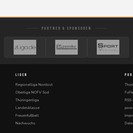
PARTNER & SPONSOREN
LIGEN
POR
Regionalliga Nordost
Thür
Oberliga NOFV Süd
FuPa
Thüringenliga
RSS
Landesklasse
powe
Frauenfußball
Imp
Nachwuchs
Date