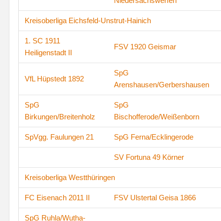
Niedersachswerfen
Kreisoberliga Eichsfeld-Unstrut-Hainich
1. SC 1911
FSV 1920 Geismar
Heiligenstadt II
SpG
VfL Hüpstedt 1892
Arenshausen/Gerbershausen
SpG
SpG
Birkungen/Breitenholz
Bischofferode/Weißenborn
SpVgg. Faulungen 21
SpG Ferna/Ecklingerode
SV Fortuna 49 Körner
Kreisoberliga Westthüringen
FC Eisenach 2011 II
FSV Ulstertal Geisa 1866
SpG Ruhla/Wutha-