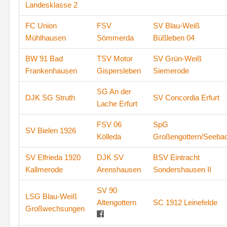
Landesklasse 2
FC Union
FSV
SV Blau-Weiß
Mühlhausen
Sömmerda
Büßleben 04
BW 91 Bad
TSV Motor
SV Grün-Weiß
Frankenhausen
Gispersleben
Siemerode
SG An der
DJK SG Struth
SV Concordia Erfurt
Lache Erfurt
FSV 06
SpG
SV Bielen 1926
Kölleda
Großengottern/Seeba
SV Elfrieda 1920
DJK SV
BSV Eintracht
Kallmerode
Arenshausen
Sondershausen II
SV 90
LSG Blau-Weiß
Altengottern
SC 1912 Leinefelde
Großwechsungen