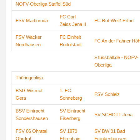
NOFV-Oberliga Staffel Süd
FC Carl
FSV Martinroda
FC Rot-Weiß Erfurt
Zeiss Jena II
FSV Wacker
FC Einheit
FC An der Fahner Hö
Nordhausen
Rudolstadt
» fussball.de - NOFV-
Oberliga
Thüringenliga
BSG Wismut
1. FC
FSV Schleiz
Gera
Sonneberg
BSV Eintracht
SV Eintracht
SV SCHOTT Jena
Sondershausen
Eisenberg
FSV 06 Ohratal
SV 1879
SV BW 91 Bad
Ohrdruf
Ehrenhain
Frankenhausen