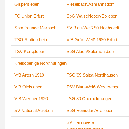
Gispersleben
Vieselbach/Azmannsdorf
FC Union Erfurt
SpG Walschleben/Elxleben
Sportfreunde Marbach
SV Blau-Weiß 90 Hochstedt
TSG Stotternheim
VfB Grün-Weiß 1990 Erfurt
TSV Kerspleben
SpG Alach/Salomonsborn
Kreisoberliga Nordthüringen
VfB Artern 1919
FSG´99 Salza-Nordhausen
VfB Oldisleben
TSV Blau-Weiß Westerengel
VfB Werther 1920
LSG 80 Oberheldrungen
SV National Auleben
SpG Reinsdorf/Bretleben
SV Hannovera