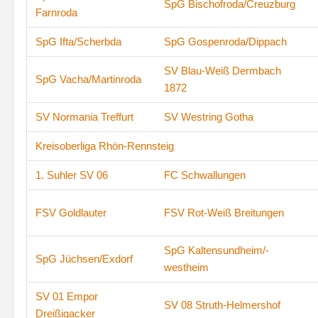
SpG Bischofroda/Creuzburg
Farnroda
SpG Ifta/Scherbda
SpG Gospenroda/Dippach
SV Blau-Weiß Dermbach
SpG Vacha/Martinroda
1872
SV Normania Treffurt
SV Westring Gotha
Kreisoberliga Rhön-Rennsteig
1. Suhler SV 06
FC Schwallungen
FSV Goldlauter
FSV Rot-Weiß Breitungen
SpG Kaltensundheim/-
SpG Jüchsen/Exdorf
westheim
SV 01 Empor
SV 08 Struth-Helmershof
Dreißigacker