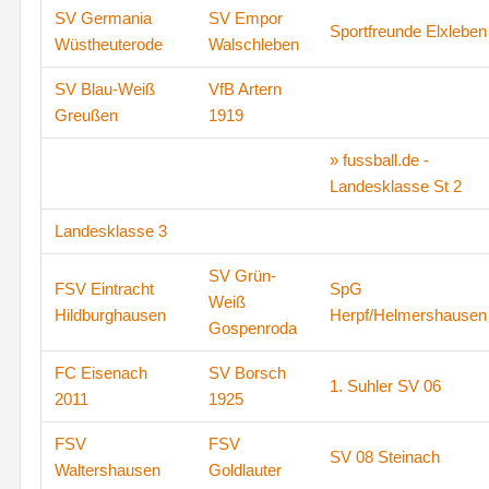
SV Germania
SV Empor
Sportfreunde Elxleben
Wüstheuterode
Walschleben
SV Blau-Weiß
VfB Artern
Greußen
1919
» fussball.de -
Landesklasse St 2
Landesklasse 3
SV Grün-
FSV Eintracht
SpG
Weiß
Hildburghausen
Herpf/Helmershausen
Gospenroda
FC Eisenach
SV Borsch
1. Suhler SV 06
2011
1925
FSV
FSV
SV 08 Steinach
Waltershausen
Goldlauter