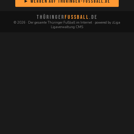
► Werben auf Thüringer-Fussball.de
THÜRINGER
FUSSBALL
.DE
© 2026 · Der gesamte Thüringer Fußball im Internet · powered by zLiga
Ligaverwaltung CMS