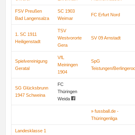
FSV Preußen
SC 1903
FC Erfurt Nord
Bad Langensalza
Weimar
TSV
1. SC 1911
Westvororte
SV 09 Arnstadt
Heiligenstadt
Gera
VfL
Spielvereinigung
SpG
Meiningen
Geratal
Teistungen/Berlingero
1904
FC
SG Glücksbrunn
Thüringen
1947 Schweina
Weida
» fussball.de -
Thüringenliga
Landesklasse 1