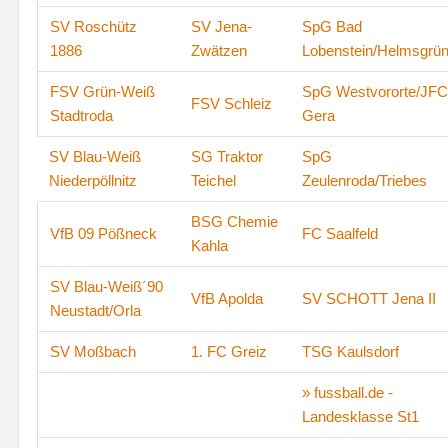
SV Roschütz
SV Jena-
SpG Bad
1886
Zwätzen
Lobenstein/Helmsgrü
FSV Grün-Weiß
SpG Westvororte/JFC
FSV Schleiz
Stadtroda
Gera
SV Blau-Weiß
SG Traktor
SpG
Niederpöllnitz
Teichel
Zeulenroda/Triebes
BSG Chemie
VfB 09 Pößneck
FC Saalfeld
Kahla
SV Blau-Weiß´90
VfB Apolda
SV SCHOTT Jena II
Neustadt/Orla
SV Moßbach
1. FC Greiz
TSG Kaulsdorf
» fussball.de -
Landesklasse St1