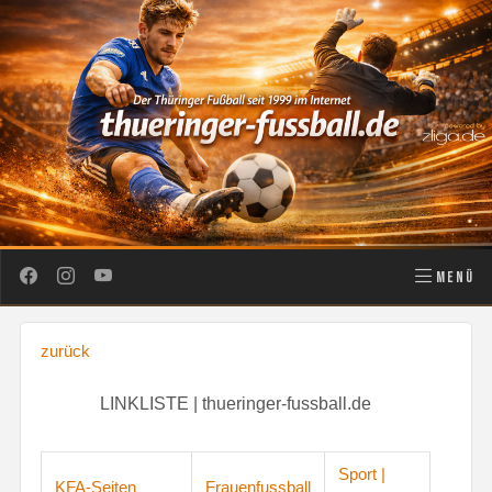
MENÜ
zurück
LINKLISTE | thueringer-fussball.de
Sport |
KFA-Seiten
Frauenfussball