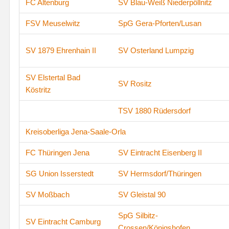
FC Altenburg
SV Blau-Weiß Niederpöllnitz
FSV Meuselwitz
SpG Gera-Pforten/Lusan
SV 1879 Ehrenhain II
SV Osterland Lumpzig
SV Elstertal Bad
SV Rositz
Köstritz
TSV 1880 Rüdersdorf
Kreisoberliga Jena-Saale-Orla
FC Thüringen Jena
SV Eintracht Eisenberg II
SG Union Isserstedt
SV Hermsdorf/Thüringen
SV Moßbach
SV Gleistal 90
SpG Silbitz-
SV Eintracht Camburg
Crossen/Königshofen