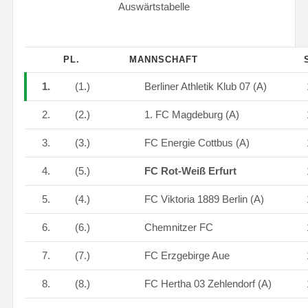
Auswärtstabelle
PL.
MANNSCHAFT
S
1.
(1.)
Berliner Athletik Klub 07 (A)
2.
(2.)
1. FC Magdeburg (A)
3.
(3.)
FC Energie Cottbus (A)
4.
(5.)
FC Rot-Weiß Erfurt
5.
(4.)
FC Viktoria 1889 Berlin (A)
6.
(6.)
Chemnitzer FC
7.
(7.)
FC Erzgebirge Aue
8.
(8.)
FC Hertha 03 Zehlendorf (A)