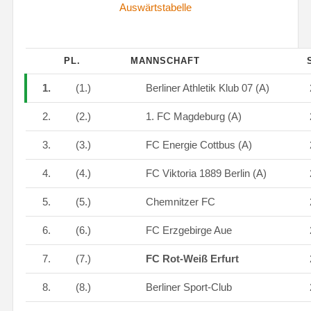
Auswärtstabelle
PL.
MANNSCHAFT
S
1.
(1.)
Berliner Athletik Klub 07 (A)
2.
(2.)
1. FC Magdeburg (A)
3.
(3.)
FC Energie Cottbus (A)
4.
(4.)
FC Viktoria 1889 Berlin (A)
5.
(5.)
Chemnitzer FC
6.
(6.)
FC Erzgebirge Aue
7.
(7.)
FC Rot-Weiß Erfurt
8.
(8.)
Berliner Sport-Club