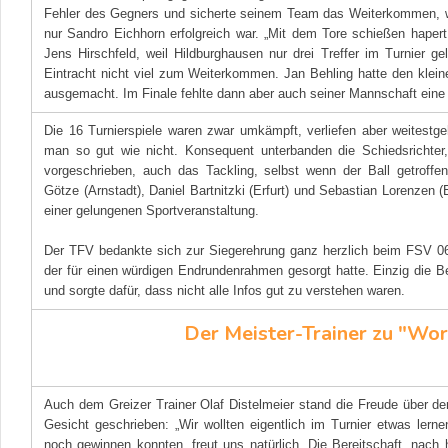
Fehler des Gegners und sicherte seinem Team das Weiterkommen, w
nur Sandro Eichhorn erfolgreich war. „Mit dem Tore schießen hapert
Jens Hirschfeld, weil Hildburghausen nur drei Treffer im Turnier g
Eintracht nicht viel zum Weiterkommen. Jan Behling hatte den klein
ausgemacht. Im Finale fehlte dann aber auch seiner Mannschaft eine K
Die 16 Turnierspiele waren zwar umkämpft, verliefen aber weitestge
man so gut wie nicht. Konsequent unterbanden die Schiedsrichter,
vorgeschrieben, auch das Tackling, selbst wenn der Ball getroff
Götze (Arnstadt), Daniel Bartnitzki (Erfurt) und Sebastian Lorenzen (E
einer gelungenen Sportveranstaltung.
Der TFV bedankte sich zur Siegerehrung ganz herzlich beim FSV 06
der für einen würdigen Endrundenrahmen gesorgt hatte. Einzig die B
und sorgte dafür, dass nicht alle Infos gut zu verstehen waren.
Der Meister-Trainer zu "Wor
Auch dem Greizer Trainer Olaf Distelmeier stand die Freude über de
Gesicht geschrieben: „Wir wollten eigentlich im Turnier etwas lern
noch gewinnen konnten, freut uns natürlich. Die Bereitschaft, nach 