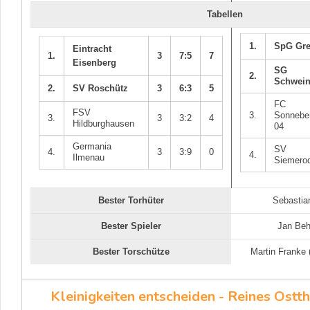
Tabellen
1.
SpG Gre
Eintracht
1.
3
7:5
7
Eisenberg
SG 
2.
Schwei
2.
SV Roschütz
3
6:3
5
FC
FSV
3.
Sonnebe
3.
3
3:2
4
Hildburghausen
04
Germania
SV 
4.
3
3:9
0
4.
Ilmenau
Siemero
Bester Torhüter
Sebastia
Bester Spieler
Jan Beh
Bester Torschütze
Martin Franke 
Kleinigkeiten entscheiden - Reines Ostth