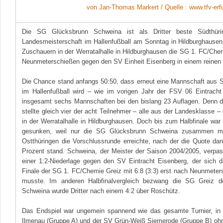
von Jan-Thomas Markert / Quelle : www.tfv-erfu
Die SG Glücksbrunn Schweina ist als Dritter beste Südthüri
Landesmeisterschaft im Hallenfußball am Sonntag in Hildburghausen.
Zuschauern in der Werratalhalle in Hildburghausen die SG 1. FC/Chem
Neunmeterschießen gegen den SV Einheit Eisenberg in einem reinen O
Die Chance stand anfangs 50:50, dass erneut eine Mannschaft aus 
im Hallenfußball wird – wie im vorigen Jahr der FSV 06 Eintrach
insgesamt sechs Mannschaften bei den bislang 23 Auflagen. Denn 
stellte gleich vier der acht Teilnehmer – alle aus der Landesklasse –
in der Werratalhalle in Hildburghausen. Doch bis zum Halbfinale wa
gesunken, weil nur die SG Glücksbrunn Schweina zusammen mit
Ostthüringen die Vorschlussrunde erreichte, nach der die Quote dan
Prozent stand. Schweina, der Meister der Saison 2004/2005, verpa
einer 1:2-Niederlage gegen den SV Eintracht Eisenberg, der sich d
Finale der SG 1. FC/Chemie Greiz mit 6:8 (3:3) erst nach Neunmete
musste. Im anderen Halbfinalvergleich bezwang die SG Greiz 
Schweina wurde Dritter nach einem 4:2 über Roschütz.
Das Endspiel war ungemein spannend wie das gesamte Turnier, i
Ilmenau (Gruppe A) und der SV Grün-Weiß Siemerode (Gruppe B) oh