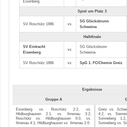
Eisenberg
Spiel um Platz 3
SG Glücksbrunn
SV Roschütz 1886
vs.
Schweina
Halbfinale
SV Eintracht
SG Glücksbrunn
vs.
Eisenberg
Schweina
SV Roschütz 1886
vs.
SpG 1. FC/Chemie Greiz
Ergebnisse
Gruppe A
G
Eisenberg vs. Roschütz 2:2, vs.
Greiz vs. Schwe
Hildburghausen 2:1, vs. Ilmenau 3:2;
4:2, vs. Sieme
Roschütz vs. Hildburghausen 0:0, vs.
Sonneberg 1:2
Ilmenau 4:1; Hildburghausen vs. Ilmenau 2:0
Sonneberg vs. S