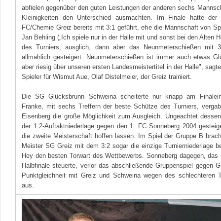
abfielen gegenüber den guten Leistungen der anderen sechs Mannsc
Kleinigkeiten den Unterschied ausmachten. Im Finale hatte der 
FC/Chemie Greiz bereits mit 3:1 geführt, ehe die Mannschaft von Spi
Jan Behling („Ich spiele nur in der Halle mit und sonst bei den Alten 
des Turniers, ausglich, dann aber das Neunmeterschießen mit 3
allmählich gesteigert. Neunmeterschießen ist immer auch etwas G
aber riesig über unseren ersten Landesmeistertitel in der Halle", sagt
Spieler für Wismut Aue, Olaf Distelmeier, der Greiz trainiert.
Die SG Glücksbrunn Schweina scheiterte nur knapp am Finalein
Franke, mit sechs Treffern der beste Schütze des Turniers, verga
Eisenberg die große Möglichkeit zum Ausgleich. Ungeachtet desse
der 1:2-Auftaktniederlage gegen den 1. FC Sonneberg 2004 gesteig
die zweite Meisterschaft hoffen lassen. Im Spiel der Gruppe B bra
Meister SG Greiz mit dem 3:2 sogar die einzige Turnierniederlage be
Hey den besten Torwart des Wettbewerbs. Sonneberg dagegen, das 
Halbfinale steuerte, verlor das abschließende Gruppenspiel gegen G
Punktgleichheit mit Greiz und Schweina wegen des schlechteren T
aus.